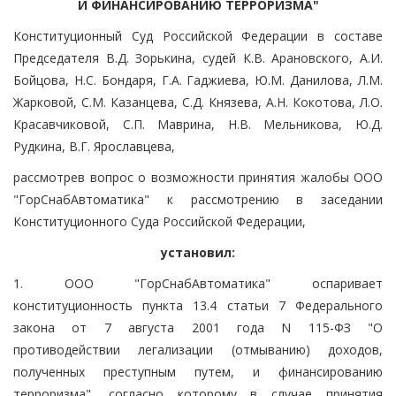
И ФИНАНСИРОВАНИЮ ТЕРРОРИЗМА"
Конституционный Суд Российской Федерации в составе
Председателя В.Д. Зорькина, судей К.В. Арановского, А.И.
Бойцова, Н.С. Бондаря, Г.А. Гаджиева, Ю.М. Данилова, Л.М.
Жарковой, С.М. Казанцева, С.Д. Князева, А.Н. Кокотова, Л.О.
Красавчиковой, С.П. Маврина, Н.В. Мельникова, Ю.Д.
Рудкина, В.Г. Ярославцева,
рассмотрев вопрос о возможности принятия жалобы ООО
"ГорСнабАвтоматика" к рассмотрению в заседании
Конституционного Суда Российской Федерации,
установил:
1. ООО "ГорСнабАвтоматика" оспаривает
конституционность пункта 13.4 статьи 7 Федерального
закона от 7 августа 2001 года N 115-ФЗ "О
противодействии легализации (отмыванию) доходов,
полученных преступным путем, и финансированию
терроризма", согласно которому в случае принятия