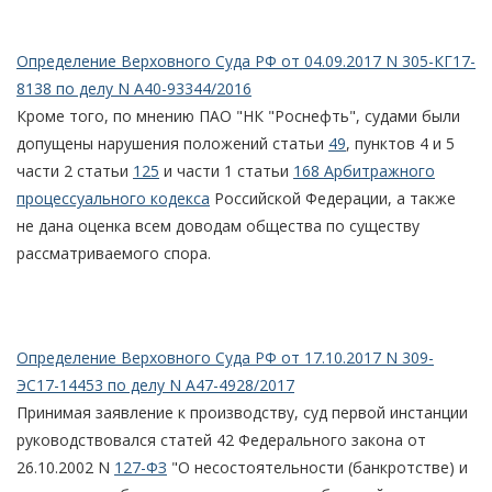
Определение Верховного Суда РФ от 04.09.2017 N 305-КГ17-
8138 по делу N А40-93344/2016
Кроме того, по мнению ПАО "НК "Роснефть", судами были
допущены нарушения положений статьи
49
, пунктов 4 и 5
части 2 статьи
125
и части 1 статьи
168 Арбитражного
процессуального кодекса
Российской Федерации, а также
не дана оценка всем доводам общества по существу
рассматриваемого спора.
Определение Верховного Суда РФ от 17.10.2017 N 309-
ЭС17-14453 по делу N А47-4928/2017
Принимая заявление к производству, суд первой инстанции
руководствовался статей 42 Федерального закона от
26.10.2002 N
127-ФЗ
"О несостоятельности (банкротстве) и