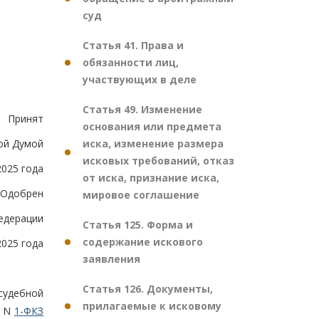
суд
Статья 41. Права и
обязанности лиц,
участвующих в деле
Статья 49. Изменение
Принят
основания или предмета
иска, изменение размера
ой Думой
исковых требований, отказ
2025 года
от иска, признание иска,
Одобрен
мировое соглашение
едерации
Статья 125. Форма и
содержание искового
2025 года
заявления
Статья 126. Документы,
удебной
прилагаемые к исковому
а N
1-ФКЗ