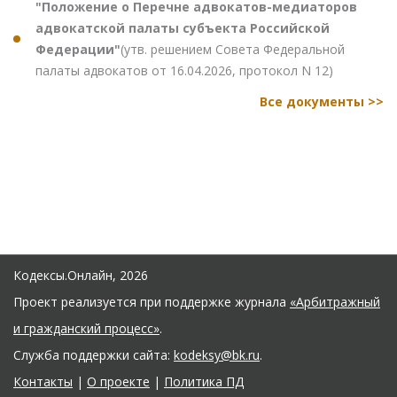
"Положение о Перечне адвокатов-медиаторов
адвокатской палаты субъекта Российской
Федерации"
(утв. решением Совета Федеральной
палаты адвокатов от 16.04.2026, протокол N 12)
Все документы >>
Кодексы.Онлайн, 2026
Проект реализуется при поддержке журнала
«Арбитражный
и гражданский процесс»
.
Служба поддержки сайта:
kodeksy@bk.ru
.
Контакты
|
О проекте
|
Политика ПД