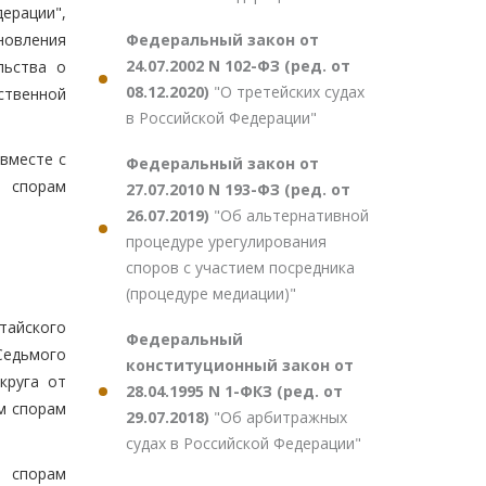
ерации",
Федеральный закон от
новления
24.07.2002 N 102-ФЗ (ред. от
льства о
08.12.2020)
"О третейских судах
ственной
в Российской Федерации"
вместе с
Федеральный закон от
м спорам
27.07.2010 N 193-ФЗ (ред. от
26.07.2019)
"Об альтернативной
процедуре урегулирования
споров с участием посредника
(процедуре медиации)"
тайского
Федеральный
 Седьмого
конституционный закон от
круга от
28.04.1995 N 1-ФКЗ (ред. от
им спорам
29.07.2018)
"Об арбитражных
судах в Российской Федерации"
м спорам