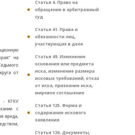
Статья 4. Право на
обращение в арбитражный
суд
Статья 41. Права и
обязанности лиц,
участвующих в деле
ационную
Статья 49. Изменение
края" на
основания или предмета
Седьмого
иска, изменение размера
круга от
исковых требований, отказ
от иска, признание иска,
мировое соглашение
е - КГКУ
Статья 125. Форма и
скании с
содержание искового
я вреда,
заявления
едством,
Статья 126. Документы,