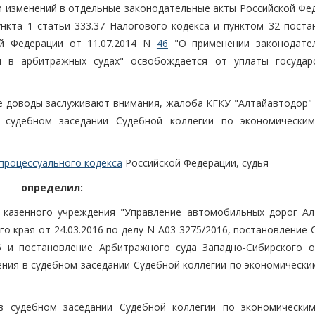
и изменений в отдельные законодательные акты Российской Фед
ункта 1 статьи 333.37 Налогового кодекса и пунктом 32 поста
й Федерации от 11.07.2014 N
46
"О применении законодате
л в арбитражных судах" освобождается от уплаты государ
е доводы заслуживают внимания, жалоба КГКУ "Алтайавтодор" 
 судебном заседании Судебной коллегии по экономически
процессуального кодекса
Российской Федерации, судья
определил:
 казенного учреждения "Управление автомобильных дорог Ал
о края от 24.03.2016 по делу N А03-3275/2016, постановление
6 и постановление Арбитражного суда Западно-Сибирского о
рения в судебном заседании Судебной коллегии по экономическ
в судебном заседании Судебной коллегии по экономически