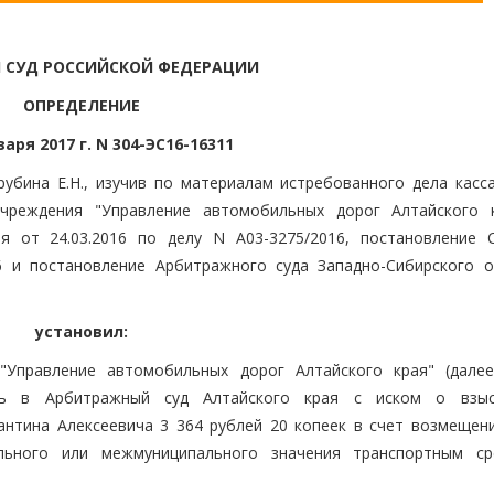
 СУД РОССИЙСКОЙ ФЕДЕРАЦИИ
ОПРЕДЕЛЕНИЕ
варя 2017 г. N 304-ЭС16-16311
убина Е.Н., изучив по материалам истребованного дела касс
учреждения "Управление автомобильных дорог Алтайского 
я от 24.03.2016 по делу N А03-3275/2016, постановление 
6 и постановление Арбитражного суда Западно-Сибирского о
установил:
 "Управление автомобильных дорог Алтайского края" (дале
лось в Арбитражный суд Алтайского края с иском о взы
нтина Алексеевича 3 364 рублей 20 копеек в счет возмещени
льного или межмуниципального значения транспортным ср