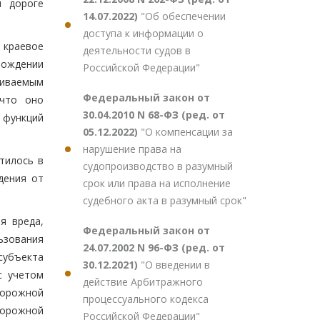
й дороге
14.07.2022)
"Об обеспечении
доступа к информации о
 краевое
деятельности судов в
бождении
Российской Федерации"
риваемым
Федеральный закон от
 что оно
30.04.2010 N 68-ФЗ (ред. от
 функций
05.12.2022)
"О компенсации за
нарушение права на
тилось в
судопроизводство в разумный
дения от
срок или права на исполнение
судебного акта в разумный срок"
я вреда,
Федеральный закон от
ьзования
24.07.2002 N 96-ФЗ (ред. от
субъекта
30.12.2021)
"О введении в
с учетом
действие Арбитражного
дорожной
процессуального кодекса
дорожной
Российской Федерации"