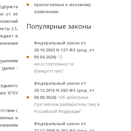
прилагаемые к исковому
одпункта
заявлению
но от ее
лномочий
Популярные законы
кты 2.5,
бюджет в
Федеральный закон от
значения
26.10.2002 N 127-ФЗ (ред. от
09.04.2026)
"О
рушением
несостоятельности
(далее -
(банкротстве)"
Федеральный закон от
Седьмого
29.12.2015 N 382-ФЗ (ред. от
 иск КГКУ
08.08.2024)
"Об арбитраже
(третейском разбирательстве) в
тствии с
Российской Федерации"
венных и
Федеральный закон от
снованием
22.12.2008 N 262-ФЗ (ред. от