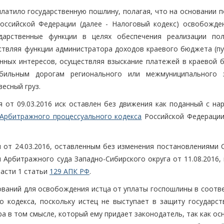
латило государственную пошлину, полагая, что на основании п
Российской Федерации (далее - Налоговый кодекс) освобожде
дарственные функции в целях обеспечения реализации по
ствляя функции администратора доходов краевого бюджета (пун
венных интересов, осуществляя взыскание платежей в краевой 
бильным дорогам регионального или межмуниципального 
есный груз.
 от 09.03.2016 иск оставлен без движения как поданный с на
 Арбитражного процессуального кодекса
Российской Федерации 
 от 24.03.2016, оставленным без изменения постановлениями 
 Арбитражного суда Западно-Сибирского округа от 11.08.2016,
части 1 статьи
129 АПК РФ
.
ований для освобождения истца от уплаты госпошлины в соотве
го кодекса, поскольку истец не выступает в защиту государст
а в том смысле, который ему придает законодатель, так как о