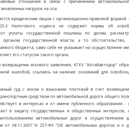
равовые отношения в связи с причинением автомобильно
ановленных нагрузок на оси.
ляется юридическим лицом с организационно-правовой формой -
а 25.3 Налогового кодекса не содержит нормы об осво
 от уплаты государственной пошлины по делам, рассмат
 органом государственной власти, а то обстоятельство,
аевого бюджета, само себе не указывает на осуществление им
еляет его статусом такого органа.
 возвращении искового заявления, КГКУ "Алтайавтодор" обра
онной жалобой, ссылаясь на наличие оснований для освобож
ажный суд с иском о взыскании платежей в счет возмещени
 транспортным средством по автомобильной дороге общего пол
ействует в интересах и от имени публичного образования - 
пает в защиту государственных и общественных интересов, 
 использованием автомобильных дорог и осуществлением 
ом от 08.11.2007 N 257-ФЗ "Об автомобильных дорогах и о 