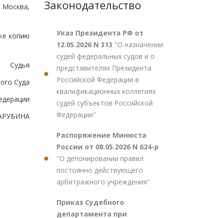
Законодательство
 Москва,
Указ Президента РФ от
кже копию
12.05.2026 N 313
"О назначении
судей федеральных судов и о
Судья
представителях Президента
Российской Федерации в
ого Суда
квалификационных коллегиях
едерации
судей субъектов Российской
Федерации"
ЗАРУБИНА
Распоряжение Минюста
России от 08.05.2026 N 624-р
"О депонировании правил
постоянно действующего
арбитражного учреждения"
Приказ Судебного
департамента при