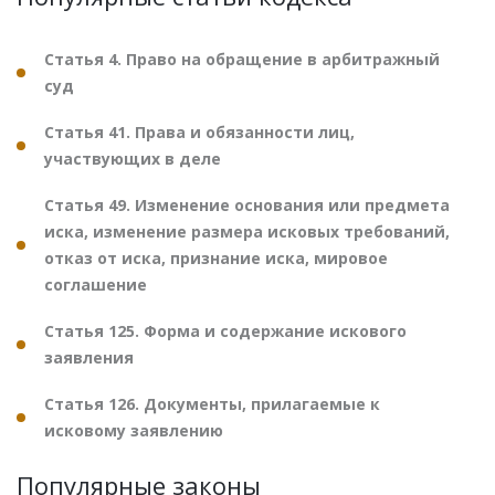
Статья 4. Право на обращение в арбитражный
суд
Статья 41. Права и обязанности лиц,
участвующих в деле
Статья 49. Изменение основания или предмета
иска, изменение размера исковых требований,
отказ от иска, признание иска, мировое
соглашение
Статья 125. Форма и содержание искового
заявления
Статья 126. Документы, прилагаемые к
исковому заявлению
Популярные законы