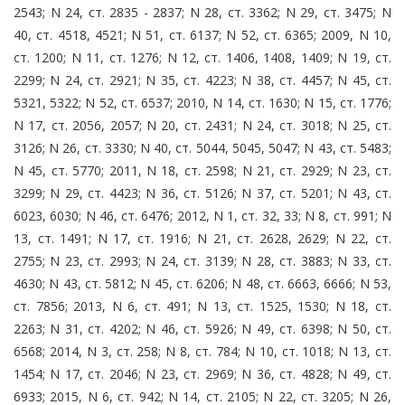
2543; N 24, ст. 2835 - 2837; N 28, ст. 3362; N 29, ст. 3475; N
40, ст. 4518, 4521; N 51, ст. 6137; N 52, ст. 6365; 2009, N 10,
ст. 1200; N 11, ст. 1276; N 12, ст. 1406, 1408, 1409; N 19, ст.
2299; N 24, ст. 2921; N 35, ст. 4223; N 38, ст. 4457; N 45, ст.
5321, 5322; N 52, ст. 6537; 2010, N 14, ст. 1630; N 15, ст. 1776;
N 17, ст. 2056, 2057; N 20, ст. 2431; N 24, ст. 3018; N 25, ст.
3126; N 26, ст. 3330; N 40, ст. 5044, 5045, 5047; N 43, ст. 5483;
N 45, ст. 5770; 2011, N 18, ст. 2598; N 21, ст. 2929; N 23, ст.
3299; N 29, ст. 4423; N 36, ст. 5126; N 37, ст. 5201; N 43, ст.
6023, 6030; N 46, ст. 6476; 2012, N 1, ст. 32, 33; N 8, ст. 991; N
13, ст. 1491; N 17, ст. 1916; N 21, ст. 2628, 2629; N 22, ст.
2755; N 23, ст. 2993; N 24, ст. 3139; N 28, ст. 3883; N 33, ст.
4630; N 43, ст. 5812; N 45, ст. 6206; N 48, ст. 6663, 6666; N 53,
ст. 7856; 2013, N 6, ст. 491; N 13, ст. 1525, 1530; N 18, ст.
2263; N 31, ст. 4202; N 46, ст. 5926; N 49, ст. 6398; N 50, ст.
6568; 2014, N 3, ст. 258; N 8, ст. 784; N 10, ст. 1018; N 13, ст.
1454; N 17, ст. 2046; N 23, ст. 2969; N 36, ст. 4828; N 49, ст.
6933; 2015, N 6, ст. 942; N 14, ст. 2105; N 22, ст. 3205; N 26,