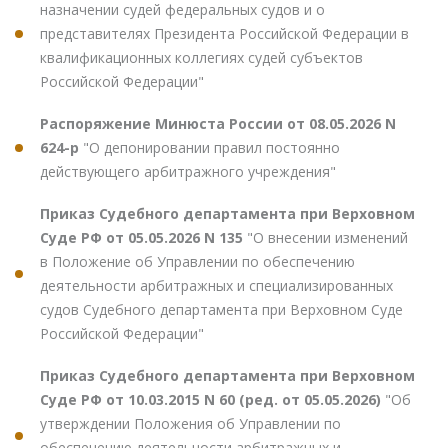
назначении судей федеральных судов и о
представителях Президента Российской Федерации в
квалификационных коллегиях судей субъектов
Российской Федерации"
Распоряжение Минюста России от 08.05.2026 N
624-р
"О депонировании правил постоянно
действующего арбитражного учреждения"
Приказ Судебного департамента при Верховном
Суде РФ от 05.05.2026 N 135
"О внесении изменений
в Положение об Управлении по обеспечению
деятельности арбитражных и специализированных
судов Судебного департамента при Верховном Суде
Российской Федерации"
Приказ Судебного департамента при Верховном
Суде РФ от 10.03.2015 N 60 (ред. от 05.05.2026)
"Об
утверждении Положения об Управлении по
обеспечению деятельности арбитражных и