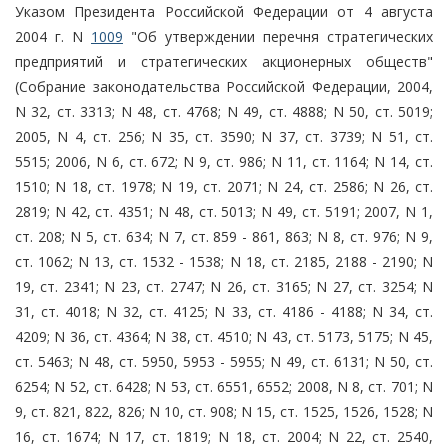
Указом Президента Российской Федерации от 4 августа
2004 г. N
1009
"Об утверждении перечня стратегических
предприятий и стратегических акционерных обществ"
(Собрание законодательства Российской Федерации, 2004,
N 32, ст. 3313; N 48, ст. 4768; N 49, ст. 4888; N 50, ст. 5019;
2005, N 4, ст. 256; N 35, ст. 3590; N 37, ст. 3739; N 51, ст.
5515; 2006, N 6, ст. 672; N 9, ст. 986; N 11, ст. 1164; N 14, ст.
1510; N 18, ст. 1978; N 19, ст. 2071; N 24, ст. 2586; N 26, ст.
2819; N 42, ст. 4351; N 48, ст. 5013; N 49, ст. 5191; 2007, N 1,
ст. 208; N 5, ст. 634; N 7, ст. 859 - 861, 863; N 8, ст. 976; N 9,
ст. 1062; N 13, ст. 1532 - 1538; N 18, ст. 2185, 2188 - 2190; N
19, ст. 2341; N 23, ст. 2747; N 26, ст. 3165; N 27, ст. 3254; N
31, ст. 4018; N 32, ст. 4125; N 33, ст. 4186 - 4188; N 34, ст.
4209; N 36, ст. 4364; N 38, ст. 4510; N 43, ст. 5173, 5175; N 45,
ст. 5463; N 48, ст. 5950, 5953 - 5955; N 49, ст. 6131; N 50, ст.
6254; N 52, ст. 6428; N 53, ст. 6551, 6552; 2008, N 8, ст. 701; N
9, ст. 821, 822, 826; N 10, ст. 908; N 15, ст. 1525, 1526, 1528; N
16, ст. 1674; N 17, ст. 1819; N 18, ст. 2004; N 22, ст. 2540,