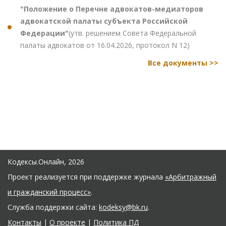
"Положение о Перечне адвокатов-медиаторов
адвокатской палаты субъекта Российской
Федерации"
(утв. решением Совета Федеральной
палаты адвокатов от 16.04.2026, протокол N 12)
Все документы >>
Кодексы.Онлайн, 2026
Проект реализуется при поддержке журнала
«Арбитражный
и гражданский процесс»
.
Служба поддержки сайта:
kodeksy@bk.ru
.
Контакты
|
О проекте
|
Политика ПД