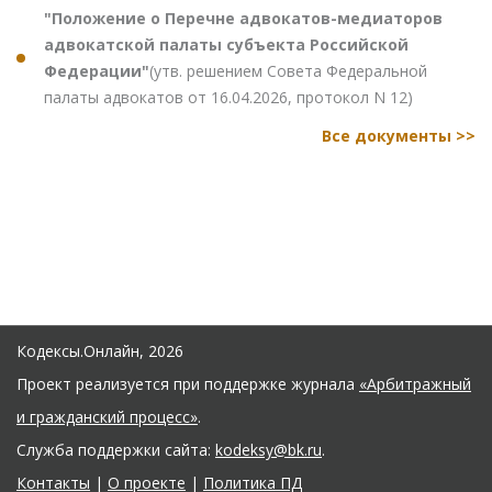
"Положение о Перечне адвокатов-медиаторов
адвокатской палаты субъекта Российской
Федерации"
(утв. решением Совета Федеральной
палаты адвокатов от 16.04.2026, протокол N 12)
Все документы >>
Кодексы.Онлайн, 2026
Проект реализуется при поддержке журнала
«Арбитражный
и гражданский процесс»
.
Служба поддержки сайта:
kodeksy@bk.ru
.
Контакты
|
О проекте
|
Политика ПД