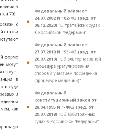
авлении в
Федеральный закон от
тьи 70).
24.07.2002 N 102-ФЗ (ред. от
освязи с
08.12.2020)
"О третейских судах
ей статьи
в Российской Федерации"
ыступают
Федеральный закон от
27.07.2010 N 193-ФЗ (ред. от
ой форме
26.07.2019)
"Об альтернативной
ей могут
процедуре урегулирования
ятствует
споров с участием посредника
танции в
(процедуре медиации)"
о в суде
Федеральный
краевых и
конституционный закон от
ржденной
28.04.1995 N 1-ФКЗ (ред. от
чем, как
29.07.2018)
"Об арбитражных
судах в Российской Федерации"
араграфа