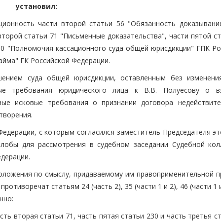
установил:
ционность части второй статьи 56 "Обязанность доказывания
второй статьи 71 "Письменные доказательства", части пятой с
390 "Полномочия кассационного суда общей юрисдикции" ГПК Ро
займа" ГК Российской Федерации.
ешением суда общей юрисдикции, оставленным без изменени
ые требования юридического лица к В.В. Полуесову о в
чные исковые требования о признании договора недействит
творения.
едерации, с которым согласился заместитель Председателя это
алобы для рассмотрения в судебном заседании Судебной кол
дерации.
оложения по смыслу, придаваемому им правоприменительной п
тиворечат статьям 24 (часть 2), 35 (части 1 и 2), 46 (части 1 и
нно:
асть вторая статьи 71, часть пятая статьи 230 и часть третья с