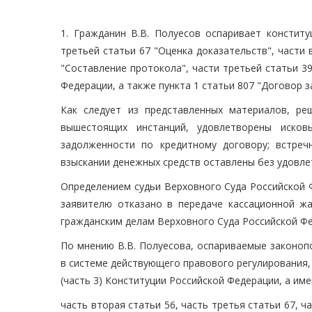
1. Гражданин В.В. Полуесов оспаривает конститу
третьей статьи 67 "Оценка доказательств", части 
"Составление протокола", части третьей статьи 
Федерации, а также пункта 1 статьи 807 "Договор 
Как следует из представленных материалов, р
вышестоящих инстанций, удовлетворены исков
задолженности по кредитному договору; встре
взыскании денежных средств оставлены без удовле
Определением судьи Верховного Суда Российской Ф
заявителю отказано в передаче кассационной ж
гражданским делам Верховного Суда Российской Фе
По мнению В.В. Полуесова, оспариваемые законоп
в системе действующего правового регулирования, про
(часть 3) Конституции Российской Федерации, а име
часть вторая статьи 56, часть третья статьи 67, ч