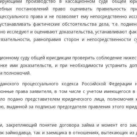
тирующими производство в кассационном суде общей юри
ебных постановлений право оценивать правильность пр
ессуального права и не позволяет ему непосредственно исс
устанавливать фактические обстоятельства дела, т.е. подмен
ьно исследуют и оценивают доказательства, устанавливают фак
язательности, равноправия сторон и непосредственности с
ационному суду общей юрисдикции проверить соблюдение ниже
енке ими доказательств, и при необходимости устранить до
ом полномочий.
анского процессуального кодекса Российской Федерации 
онные права заявителя, в том числе с учетом имеющегося в 
ыло подано представителем юридического лица, полномочия 
, выданной за подписью председателя правления этого юрид
ии, закрепляющий понятие договора займа и момент его зак
как займодавца, так и заемщика в отношениях, вытекающих из 