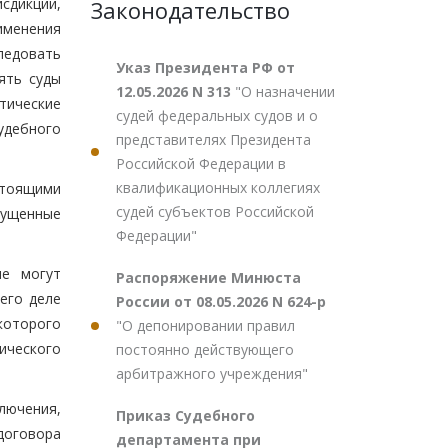
сдикции,
Законодательство
именения
ледовать
Указ Президента РФ от
ять суды
12.05.2026 N 313
"О назначении
тические
судей федеральных судов и о
удебного
представителях Президента
Российской Федерации в
квалификационных коллегиях
стоящими
судей субъектов Российской
пущенные
Федерации"
не могут
Распоряжение Минюста
его деле
России от 08.05.2026 N 624-р
которого
"О депонировании правил
ического
постоянно действующего
арбитражного учреждения"
лючения,
Приказ Судебного
договора
департамента при