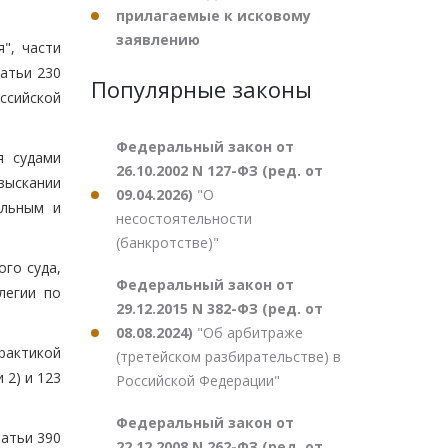
прилагаемые к исковому
заявлению
", части
татьи 230
Популярные законы
ссийской
Федеральный закон от
я судами
26.10.2002 N 127-ФЗ (ред. от
зыскании
09.04.2026)
"О
ельным и
несостоятельности
(банкротстве)"
го суда,
Федеральный закон от
легии по
29.12.2015 N 382-ФЗ (ред. от
08.08.2024)
"Об арбитраже
рактикой
(третейском разбирательстве) в
 2) и 123
Российской Федерации"
Федеральный закон от
татьи 390
22.12.2008 N 262-ФЗ (ред. от