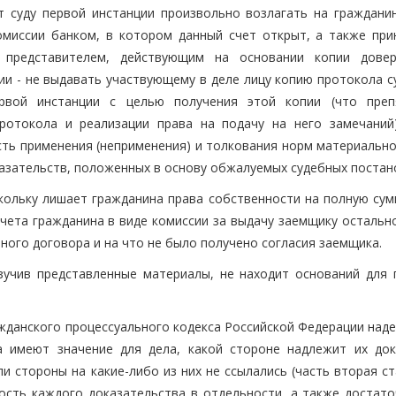
т суду первой инстанции произвольно возлагать на граждани
омиссии банком, в котором данный счет открыт, а также при
 представителем, действующим на основании копии довер
ии - не выдавать участвующему в деле лицу копию протокола с
рвой инстанции с целью получения этой копии (что преп
отокола и реализации права на подачу на него замечаний)
сть применения (неприменения) и толкования норм материально
азательств, положенных в основу обжалуемых судебных постан
скольку лишает гражданина права собственности на полную сум
счета гражданина в виде комиссии за выдачу заемщику остальн
ного договора и на что не было получено согласия заемщика.
зучив представленные материалы, не находит оснований для 
жданского процессуального кодекса Российской Федерации наде
а имеют значение для дела, какой стороне надлежит их док
 стороны на какие-либо из них не ссылались (часть вторая ст
ость каждого доказательства в отдельности, а также достато