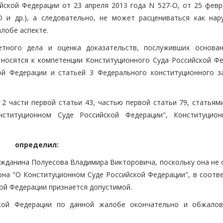
йской Федерации от 23 апреля 2013 года N 527-О, от 25 февр
О и др.), а следовательно, не может расцениваться как на
лобе аспекте.
етного дела и оценка доказательств, послуживших основа
тносятся к компетенции Конституционного Суда Российской Фе
ой Федерации и статьей 3 Федерального конституционного з
2 части первой статьи 43, частью первой статьи 79, статьями
нституционном Суде Российской Федерации", Конституцио
определил:
ажданина Полуесова Владимира Викторовича, поскольку она не 
на "О Конституционном Суде Российской Федерации", в соотве
ой Федерации признается допустимой.
ской Федерации по данной жалобе окончательно и обжало