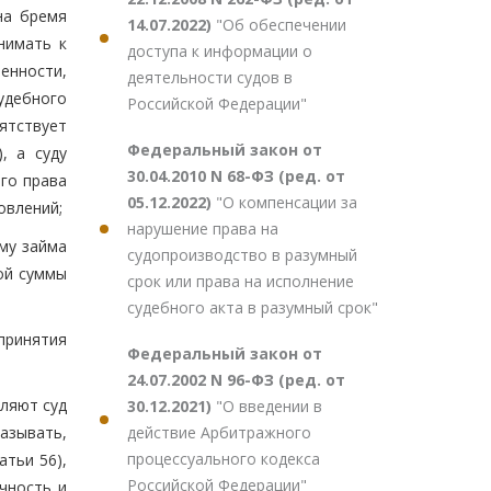
на бремя
14.07.2022)
"Об обеспечении
нимать к
доступа к информации о
енности,
деятельности судов в
удебного
Российской Федерации"
ятствует
Федеральный закон от
, а суду
30.04.2010 N 68-ФЗ (ред. от
го права
05.12.2022)
"О компенсации за
овлений;
нарушение права на
му займа
судопроизводство в разумный
ой суммы
срок или права на исполнение
судебного акта в разумный срок"
принятия
Федеральный закон от
24.07.2002 N 96-ФЗ (ред. от
ляют суд
30.12.2021)
"О введении в
действие Арбитражного
азывать,
процессуального кодекса
атьи 56),
Российской Федерации"
чность и