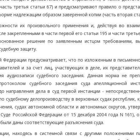
(часть третья статьи 67) и предусматривают правило о предст
форме надлежащим образом заверенной копии (часть вторая ста
жности их произвольного применения и, действуя во взаим
сле закрепленными в части первой его статьи 195 и части треть
основанное решение по заявленным истцом требованиям, в
судебную защиту.
й Федерации предусматривает, что по изложенным в письменн
авителей и за счет лиц, участвующих в деле, их представител
ия аудиозаписи судебного заседания. Данная норма не преп
протоколом судебного заседания суда апелляционной инс
до направления дела в суд первой инстанции - непосредственн
по судебному делопроизводству в верховных судах республик, 
ачения, судах автономной области и автономных округов, утве
уде Российской Федерации от 15 декабря 2004 года N 161), о 
 были даны соответствующие разъяснения суда.
ации, находясь в системной связи с другими положениями п