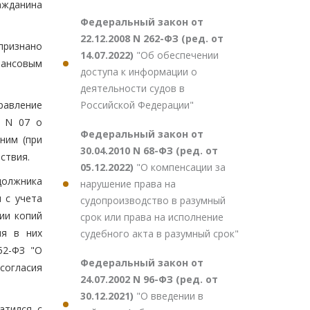
ажданина
Федеральный закон от
22.12.2008 N 262-ФЗ (ред. от
признано
14.07.2022)
"Об обеспечении
нансовым
доступа к информации о
деятельности судов в
Российской Федерации"
равление
с N 07 о
Федеральный закон от
ним (при
30.04.2010 N 68-ФЗ (ред. от
ствия.
05.12.2022)
"О компенсации за
должника
нарушение права на
 с учета
судопроизводство в разумный
ии копий
срок или права на исполнение
ия в них
судебного акта в разумный срок"
52-ФЗ "О
Федеральный закон от
согласия
24.07.2002 N 96-ФЗ (ред. от
30.12.2021)
"О введении в
атился с