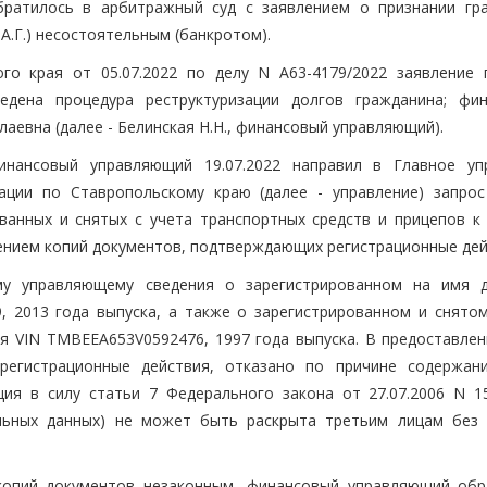
братилось в арбитражный суд с заявлением о признании гр
А.Г.) несостоятельным (банкротом).
го края от 05.07.2022 по делу N А63-4179/2022 заявление 
едена процедура реструктуризации долгов гражданина; фи
евна (далее - Белинская Н.Н., финансовый управляющий).
нансовый управляющий 19.07.2022 направил в Главное уп
ации по Ставропольскому краю (далее - управление) запро
ванных и снятых с учета транспортных средств и прицепов к 
влением копий документов, подтверждающих регистрационные дей
ому управляющему сведения о зарегистрированном на имя 
2013 года выпуска, а также о зарегистрированном и снятом
ия VIN TMBEEA653V0592476, 1997 года выпуска. В предоставлен
регистрационные действия, отказано по причине содержан
ия в силу статьи 7 Федерального закона от 27.07.2006 N 1
альных данных) не может быть раскрыта третьим лицам без 
копий документов незаконным, финансовый управляющий обр