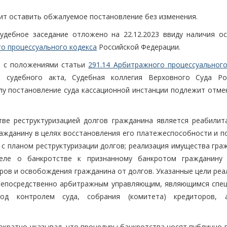
ит оставить обжалуемое постановление без изменения.
удебное заседание отложено на 22.12.2023 ввиду наличия ос
о процессуального кодекса
Российской Федерации.
и с положениями статьи
291.14 Арбитражного процессуального
 судебного акта, Судебная коллегия Верховного Суда Ро
лу постановление суда кассационной инстанции подлежит отмен
тве реструктуризацией долгов гражданина является реабилит
ражданину в целях восстановления его платежеспособности и п
с планом реструктуризации долгов; реализация имущества граж
деле о банкротстве к признанному банкротом гражданину
ров и освобождения гражданина от долгов. Указанные цели реа
 непосредственно арбитражным управляющим, являющимся спе
под контролем суда, собрания (комитета) кредиторов,
ократно указывал, что процедуры банкротства носят публично-