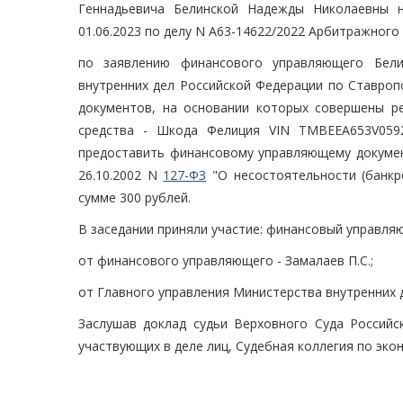
Геннадьевича Белинской Надежды Николаевны н
01.06.2023 по делу N А63-14622/2022 Арбитражного
по заявлению финансового управляющего Бел
внутренних дел Российской Федерации по Ставроп
документов, на основании которых совершены ре
средства - Шкода Фелиция VIN TMBEEA653V0592
предоставить финансовому управляющему документ
26.10.2002 N
127-ФЗ
"О несостоятельности (банкр
сумме 300 рублей.
В заседании приняли участие: финансовый управляю
от финансового управляющего - Замалаев П.С.;
от Главного управления Министерства внутренних 
Заслушав доклад судьи Верховного Суда Российс
участвующих в деле лиц, Судебная коллегия по эк