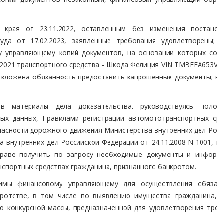
 края от 23.11.2022, оставленным без изменения постан
уда от 17.02.2023, заявленные требования удовлетворены;
у управляющему копий документов, на основании которых с
3.2021 транспортного средства - Шкода Фелиция VIN TMBEEA653
возложена обязанность предоставить запрошенные документы; 
 в материалы дела доказательства, руководствуясь пол
ных данных, Правилами регистрации автомототранспортных с
опасности дорожного движения Министерства внутренних дел Ро
 внутренних дел Российской Федерации от 24.11.2008 N 1001, 
раве получить по запросу необходимые документы и инфо
нспортных средствах гражданина, признанного банкротом.
имы финансовому управляющему для осуществления обяза
ротстве, в том числе по выявлению имущества гражданина,
 конкурсной массы, предназначенной для удовлетворения тр