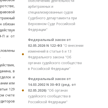
обеспечению деятельности
ротстве,
арбитражных и
-правовой
специализированных судов
Судебного департамента при
итражный
Верховном Суде Российской
н обязан
Федерации"
действуя
4-П и от
Федеральный закон от
02.05.2026 N 122-ФЗ
"О внесении
словлены
изменений в статьи 6 и 13
.
Федерального закона "Об
органах судейского сообщества
ействия,
в Российской Федерации"
анина, в
сделок и
Федеральный закон от
вании или
14.03.2002 N 30-ФЗ (ред. от
атьи 129
02.05.2026)
"Об органах
ном счете
судейского сообщества в
едиторов
Российской Федерации"