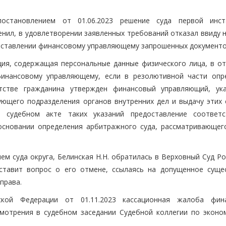
постановлением от 01.06.2023 решение суда первой инс
нил, в удовлетворении заявленных требований отказал ввиду н
доставлении финансовому управляющему запрошенных документо
ция, содержащая персональные данные физического лица, в от
финансовому управляющему, если в резолютивной части опр
тстве гражданина утвержден финансовый управляющий, ук
ующего подразделения органов внутренних дел и выдачу этих 
 судебном акте таких указаний предоставление соответ
основании определения арбитражного суда, рассматривающег
ем суда округа, Белинская Н.Н. обратилась в Верховный Суд Р
ставит вопрос о его отмене, ссылаясь на допущенное суще
права.
ской Федерации от 01.11.2023 кассационная жалоба фин
мотрения в судебном заседании Судебной коллегии по эконо