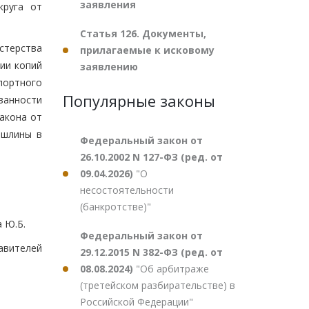
заявления
круга от
Статья 126. Документы,
стерства
прилагаемые к исковому
ии копий
заявлению
портного
Популярные законы
занности
акона от
ошлины в
Федеральный закон от
26.10.2002 N 127-ФЗ (ред. от
09.04.2026)
"О
несостоятельности
(банкротстве)"
 Ю.Б.
Федеральный закон от
авителей
29.12.2015 N 382-ФЗ (ред. от
08.08.2024)
"Об арбитраже
(третейском разбирательстве) в
Российской Федерации"