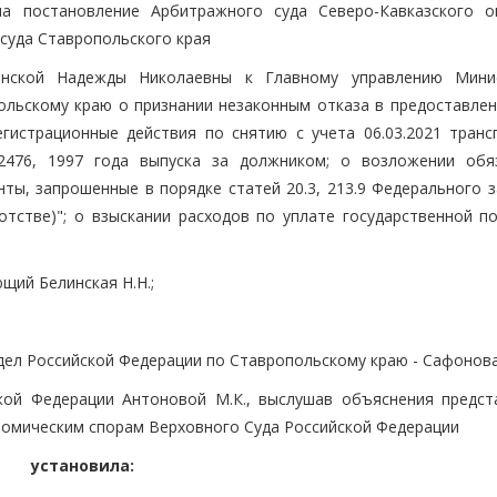
а постановление Арбитражного суда Северо-Кавказского о
 суда Ставропольского края
инской Надежды Николаевны к Главному управлению Мини
ольскому краю о признании незаконным отказа в предоставлен
гистрационные действия по снятию с учета 06.03.2021 транс
476, 1997 года выпуска за должником; о возложении обя
ы, запрошенные в порядке статей 20.3, 213.9 Федерального з
отстве)"; о взыскании расходов по уплате государственной п
щий Белинская Н.Н.;
дел Российской Федерации по Ставропольскому краю - Сафонова
кой Федерации Антоновой М.К., выслушав объяснения предст
ономическим спорам Верховного Суда Российской Федерации
установила: