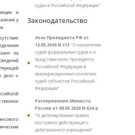
судах в Российской Федерации"
танции и
Законодательство
аличия у
в.
Указ Президента РФ от
сутствие
12.05.2026 N 313
"О назначении
еделения
судей федеральных судов и о
азано на
представителях Президента
сведений
Российской Федерации в
ствующей
квалификационных коллегиях
о дело о
судей субъектов Российской
Федерации"
оссийской
Распоряжение Минюста
ственное
России от 08.05.2026 N 624-р
"О депонировании правил
ансового
постоянно действующего
мическим
арбитражного учреждения"