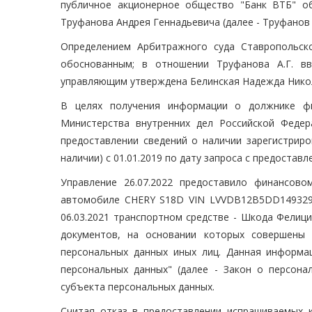
публичное акционерное общество "Банк ВТБ" о
Труфанова Андрея Геннадьевича (далее - Труфанов 
Определением Арбитражного суда Ставропольско
обоснованным; в отношении Труфанова А.Г. вв
управляющим утверждена Белинская Надежда Никола
В целях получения информации о должнике фи
Министерства внутренних дел Российской Федер
предоставлении сведений о наличии зарегистриро
наличии) с 01.01.2019 по дату запроса с предоста
Управление 26.07.2022 предоставило финансов
автомобиле CHERY S18D VIN LVVDB12B5DD149329, 
06.03.2021 транспортном средстве - Шкода Фелиц
документов, на основании которых совершены 
персональных данных иных лиц. Данная информац
персональных данных" (далее - Закон о персон
субъекта персональных данных.
Считая отказ в предоставлении испрашиваемых 