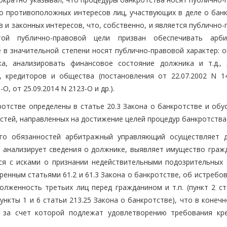
но противоположных интересов лиц, участвующих в деле о банк
 и законных интересов, что, собственно, и является публично
той публично-правовой цели призван обеспечивать арб
в значительной степени носят публично-правовой характер: о
, анализировать финансовое состояние должника и т.д., 
, кредиторов и общества (постановления от 22.07.2002 N 1
О, от 25.09.2014 N 2123-О и др.).
отстве определены в статье 20.3 Закона о банкротстве и обу
стей, направленных на достижение целей процедур банкротства
его обязанностей арбитражный управляющий осуществляет д
 анализирует сведения о должнике, выявляет имущество гражд
ся с исками о признании недействительными подозрительных 
енным статьями 61.2 и 61.3 Закона о банкротстве, об истребо
олженность третьих лиц перед гражданином и т.п. (пункт 2 ст
пункты 1 и 6 статьи 213.25 Закона о банкротстве), что в конеч
, за счет которой подлежат удовлетворению требования кр