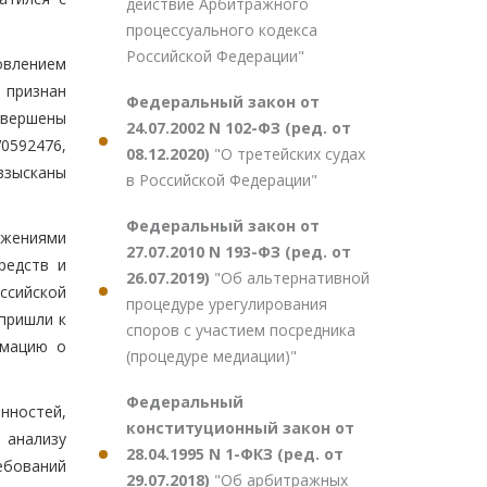
действие Арбитражного
процессуального кодекса
Российской Федерации"
овлением
 признан
Федеральный закон от
овершены
24.07.2002 N 102-ФЗ (ред. от
V0592476,
08.12.2020)
"О третейских судах
взысканы
в Российской Федерации"
Федеральный закон от
ожениями
27.07.2010 N 193-ФЗ (ред. от
редств и
26.07.2019)
"Об альтернативной
ссийской
процедуре урегулирования
пришли к
споров с участием посредника
рмацию о
(процедуре медиации)"
Федеральный
нностей,
конституционный закон от
 анализу
28.04.1995 N 1-ФКЗ (ред. от
ебований
29.07.2018)
"Об арбитражных