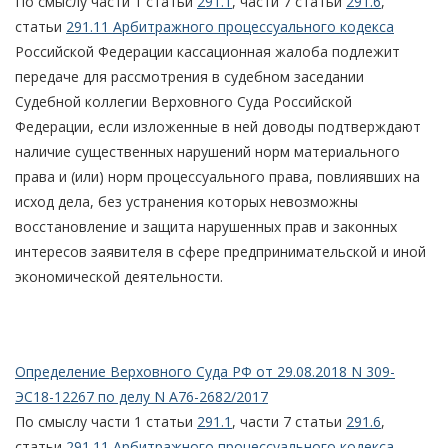
По смыслу части 1 статьи
291.1
, части 7 статьи
291.6
,
статьи
291.11 Арбитражного процессуального кодекса
Российской Федерации кассационная жалоба подлежит
передаче для рассмотрения в судебном заседании
Судебной коллегии Верховного Суда Российской
Федерации, если изложенные в ней доводы подтверждают
наличие существенных нарушений норм материального
права и (или) норм процессуального права, повлиявших на
исход дела, без устранения которых невозможны
восстановление и защита нарушенных прав и законных
интересов заявителя в сфере предпринимательской и иной
экономической деятельности.
Определение Верховного Суда РФ от 29.08.2018 N 309-
ЭС18-12267 по делу N А76-2682/2017
По смыслу части 1 статьи
291.1
, части 7 статьи
291.6
,
статьи
291.11 Арбитражного процессуального кодекса