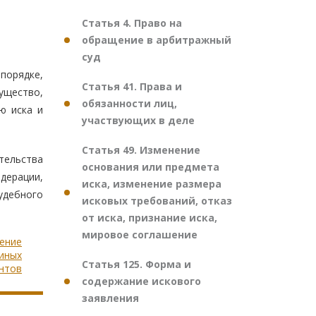
Статья 4. Право на
обращение в арбитражный
суд
порядке,
Статья 41. Права и
ущество,
обязанности лиц,
ю иска и
участвующих в деле
Статья 49. Изменение
тельства
основания или предмета
дерации,
иска, изменение размера
удебного
исковых требований, отказ
от иска, признание иска,
мировое соглашение
чение
 иных
Статья 125. Форма и
нтов
содержание искового
заявления