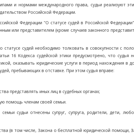
пами и нормами международного права, судьи реализуют эти
одательством Российской Федерации.
ссийской Федерации "О статусе судей в Российской Федерации"
енным или представителем (кроме случаев законного представи
 о статусе судей необходимо толковать в совокупности с пол
татьи 16 Кодекса судейской этики предусмотрено, что судья н
тикой, оказывать юридические услуги в период нахождения в д
удей, пребывающих в отставке. При этом судья вправе:
ства представлять иных лиц в судебных органах;
кую помощь членам своей семьи.
 семьи судьи отнесены супруг, супруга, родители, дети, любо
тва (в том числе, Закона о бесплатной юридической помощи, З