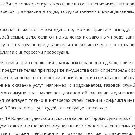
в себя не только консультирование и составление имеющих юри
ересов гражданина в судах, государственных и муниципальных 
ожения в их системном единстве, можно прийти к выводу, ч
оей семьи, даже если он не является их законным представит
льку в этом случае представительство является частью оказан
фликта с интересами правосудия.
ей семьи при совершении гражданско-правовых сделок, при ис
ся представителем при продаже имущества своих престарелых р
дает заявления по вопросам пенсионного и социального обслу
 на оказание услуг, например, с водоканалом, газовой службо
мого имущества, заключает договор об оказании медицинских
дья действует только в интересах своей семьи и конфликта ин
 3 Закона о статусе судей, эта ситуация не создает.
ьи 19 Кодекса судейской этики, согласно которому судья может
ом только в отношении имущества или личности члена семьи су
судья должен действовать в рамках тех же ограничений,