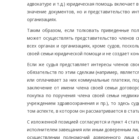
адвокатуре и т.д.) юридическая помощь включает 
значение документов, но и представительство инт
организациях.
Таким образом, если толковать приведенные пол
может осуществлять представительство членов св
всех органах и организациях, кроме судов, поско
своей семьи юридической помощи и не создает кон
Если же судья представляет интересы членов сво
обязательств по этим сделкам (например, являет
или оплачивает за них коммунальные платежи, по
заключение от имени члена своей семьи договоров
покупка по поручения члена своей семьи недвижи
учреждением здравоохранения и пр.), то здесь су
том аспекте, в котором он рассматривается в статье
С изложенной позицией согласуются и пункт 4 стат
исполнителем завещания или иным доверенным лиц
осуществлении полномочий доверенного лица 