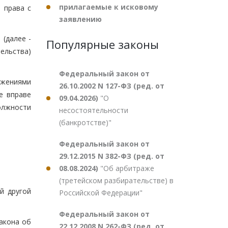
прилагаемые к исковому
 права с
заявлению
 (далее -
Популярные законы
тельства)
Федеральный закон от
ожениями
26.10.2002 N 127-ФЗ (ред. от
е вправе
09.04.2026)
"О
олжности
несостоятельности
(банкротстве)"
Федеральный закон от
29.12.2015 N 382-ФЗ (ред. от
08.08.2024)
"Об арбитраже
(третейском разбирательстве) в
й другой
Российской Федерации"
Федеральный закон от
акона об
22.12.2008 N 262-ФЗ (ред. от