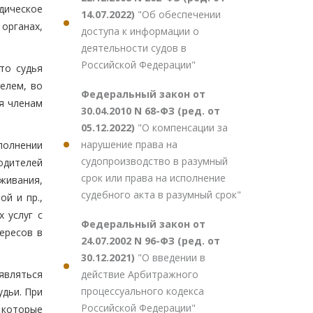
дическое
14.07.2022)
"Об обеспечении
органах,
доступа к информации о
деятельности судов в
Российской Федерации"
то судья
елем, во
Федеральный закон от
ия членам
30.04.2010 N 68-ФЗ (ред. от
05.12.2022)
"О компенсации за
нарушение права на
полнении
судопроизводство в разумный
одителей
срок или права на исполнение
живания,
судебного акта в разумный срок"
й и пр.,
 услуг с
Федеральный закон от
тересов в
24.07.2002 N 96-ФЗ (ред. от
30.12.2021)
"О введении в
действие Арбитражного
 являться
процессуального кодекса
дьи. При
Российской Федерации"
 которые