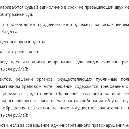
матриваются судьей единолично в срок, не превышающий двух м
арбитражный суд.
го производства продлению не подлежит, за исключением
 Кодекса.
ощенного производства
рассмотрению дела:
редств, если цена иска не превышает для юридических лиц три
тысяч рублей;
актов, решений органов, осуществляющих публичные пол
рмативном правовом акте, решении содержится требование о
е денежных средств либо обращение взыскания на иное и
ения оспариваются заявителем в части требования об уплате 
о обращения взыскания на иное имущество заявителя и 
тысяч рублей;
ости, если за совершение административного правонарушения н