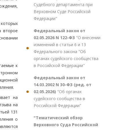
Судебного департамента при
ождения,
Верховном Суде Российской
Федерации"
з которых
Федеральный закон от
а второе
02.05.2026 N 122-ФЗ
"О внесении
сновании
изменений в статьи 6 и 13
Федерального закона "Об
органах судейского сообщества
в Российской Федерации"
гаемые к
ктронном
Федеральный закон от
ационной
14.03.2002 N 30-ФЗ (ред. от
вления.
02.05.2026)
"Об органах
ывает на
судейского сообщества в
тзыва на
Российской Федерации"
тьей 131
"Тематический обзор
еления о
Верховного Суда Российской
авляются