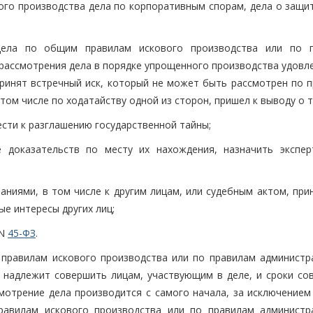
ого производства дела по корпоративным спорам, дела о защит
дела по общим правилам искового производства или по 
 рассмотрения дела в порядке упрощенного производства удовл
принят встречный иск, который не может быть рассмотрен по п
том числе по ходатайству одной из сторон, пришел к выводу о т
сти к разглашению государственной тайны;
 доказательств по месту их нахождения, назначить экспер
аниями, в том числе к другим лицам, или судебным актом, при
ые интересы других лиц;
 N
45-ФЗ
.
 правилам искового производства или по правилам администр
 надлежит совершить лицам, участвующим в деле, и сроки со
мотрение дела производится с самого начала, за исключением 
равилам искового производства или по правилам администр