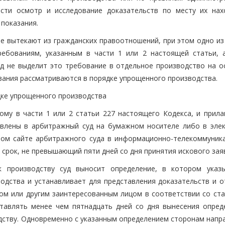
сти осмотр и исследование доказательств по месту их нах
 показания.
рые вытекают из гражданских правоотношений, при этом одно и
ребованиям, указанным в части 1 или 2 настоящей статьи, 
д не выделит это требование в отдельное производство на о
ования рассматриваются в порядке упрощенного производства.
дке упрощенного производства
ному в части 1 или 2 статьи 227 настоящего Кодекса, и прила
авлены в арбитражный суд на бумажном носителе либо в эле
ном сайте арбитражного суда в информационно-телекоммуник
 срок, не превышающий пяти дней со дня принятия искового зая
 к производству суд выносит определение, в котором указ
одства и устанавливает для представления доказательств и о
ком или другим заинтересованным лицом в соответствии со ста
тавлять менее чем пятнадцать дней со дня вынесения опред
одству. Одновременно с указанным определением сторонам напр