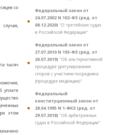
есяцев со
Федеральный закон от
24.07.2002 N 102-ФЗ (ред. от
08.12.2020)
"О третейских судах
 случая,
в Российской Федерации"
Федеральный закон от
27.07.2010 N 193-ФЗ (ред. от
26.07.2019)
"Об альтернативной
ста тысяч
процедуре урегулирования
споров с участием посредника
(процедуре медиации)"
номочия,
б уплате
Федеральный
мущество
конституционный закон от
денежных
28.04.1995 N 1-ФКЗ (ред. от
при этом
29.07.2018)
"Об арбитражных
судах в Российской Федерации"
азначено