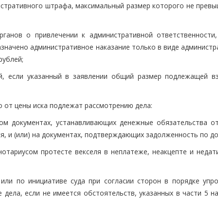
истративного штрафа, максимальный размер которого не превы
рганов о привлечении к административной ответственности,
значено административное наказание только в виде администр
рублей;
ий, если указанный в заявлении общий размер подлежащей в
о от цены иска подлежат рассмотрению дела:
цом документах, устанавливающих денежные обязательства от
я, и (или) на документах, подтверждающих задолженность по до
отариусом протесте векселя в неплатеже, неакцепте и недат
 или по инициативе суда при согласии сторон в порядке упр
 дела, если не имеется обстоятельств, указанных в части 5 н