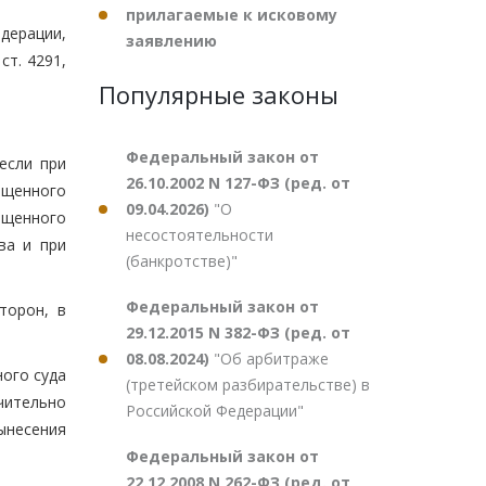
прилагаемые к исковому
дерации,
заявлению
 ст. 4291,
Популярные законы
Федеральный закон от
если при
26.10.2002 N 127-ФЗ (ред. от
ощенного
09.04.2026)
"О
ощенного
несостоятельности
ва и при
(банкротстве)"
Федеральный закон от
торон, в
29.12.2015 N 382-ФЗ (ред. от
08.08.2024)
"Об арбитраже
ого суда
(третейском разбирательстве) в
чительно
Российской Федерации"
ынесения
Федеральный закон от
22.12.2008 N 262-ФЗ (ред. от