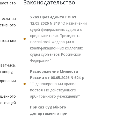
Законодательство
шает сто
Указ Президента РФ от
 если за
12.05.2026 N 313
"О назначении
ативного
судей федеральных судов и о
представителях Президента
зысканию
Российской Федерации в
квалификационных коллегиях
судей субъектов Российской
Федерации"
ветчика,
Распоряжение Минюста
говору;
России от 08.05.2026 N 624-р
ировании
"О депонировании правил
постоянно действующего
арбитражного учреждения"
ощенного
астоящей
Приказ Судебного
департамента при