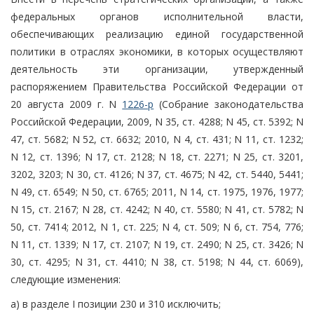
федеральных органов исполнительной власти,
обеспечивающих реализацию единой государственной
политики в отраслях экономики, в которых осуществляют
деятельность эти организации, утвержденный
распоряжением Правительства Российской Федерации от
20 августа 2009 г. N
1226-р
(Собрание законодательства
Российской Федерации, 2009, N 35, ст. 4288; N 45, ст. 5392; N
47, ст. 5682; N 52, ст. 6632; 2010, N 4, ст. 431; N 11, ст. 1232;
N 12, ст. 1396; N 17, ст. 2128; N 18, ст. 2271; N 25, ст. 3201,
3202, 3203; N 30, ст. 4126; N 37, ст. 4675; N 42, ст. 5440, 5441;
N 49, ст. 6549; N 50, ст. 6765; 2011, N 14, ст. 1975, 1976, 1977;
N 15, ст. 2167; N 28, ст. 4242; N 40, ст. 5580; N 41, ст. 5782; N
50, ст. 7414; 2012, N 1, ст. 225; N 4, ст. 509; N 6, ст. 754, 776;
N 11, ст. 1339; N 17, ст. 2107; N 19, ст. 2490; N 25, ст. 3426; N
30, ст. 4295; N 31, ст. 4410; N 38, ст. 5198; N 44, ст. 6069),
следующие изменения:
а) в разделе I позиции 230 и 310 исключить;