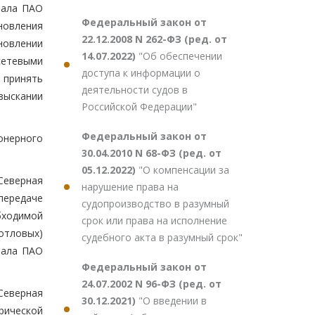
иала ПАО
Федеральный закон от
новления
22.12.2008 N 262-ФЗ (ред. от
новлении
14.07.2022)
"Об обеспечении
сетевыми
доступа к информации о
 принять
деятельности судов в
зыскании
Российской Федерации"
Федеральный закон от
онерного
30.04.2010 N 68-ФЗ (ред. от
05.12.2022)
"О компенсации за
Северная
нарушение права на
передаче
судопроизводство в разумный
бходимой
срок или права на исполнение
отловых)
судебного акта в разумный срок"
иала ПАО
Федеральный закон от
24.07.2002 N 96-ФЗ (ред. от
Северная
30.12.2021)
"О введении в
трической