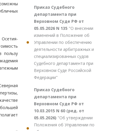
возможны
Приказ Судебного
убличных
департамента при
Верховном Суде РФ от
05.05.2026 N 135
"О внесении
изменений в Положение об
 Осетия-
Управлении по обеспечению
тоимость
деятельности арбитражных и
в пользу
специализированных судов
академия
Судебного департамента при
латежным
Верховном Суде Российской
Федерации"
Северная
Приказ Судебного
пертизы,
департамента при
качестве
Верховном Суде РФ от
 большей
10.03.2015 N 60 (ред. от
полагает
05.05.2026)
"Об утверждении
Положения об Управлении по