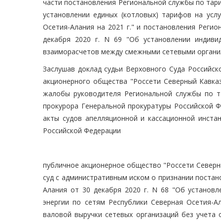
части постановления Региональной службы по тари
установлении единых (котловых) тарифов на услу
Осетия-Алания на 2021 г." и постановления Реги
декабря 2020 г. N 69 "Об установлении индиви
взаиморасчетов между смежными сетевыми организа
Заслушав доклад судьи Верховного Суда Российск
акционерного общества "Россети Северный Кавказ
жалобы руководителя Региональной службы по та
прокурора Генеральной прокуратуры Российской Ф
акты судов апелляционной и кассационной инста
Российской Федерации
публичное акционерное общество "Россети Северны
суд с административным иском о признании поста
Алания от 30 декабря 2020 г. N 68 "Об установл
энергии по сетям Республики Северная Осетия-А
валовой выручки сетевых организаций без учета 