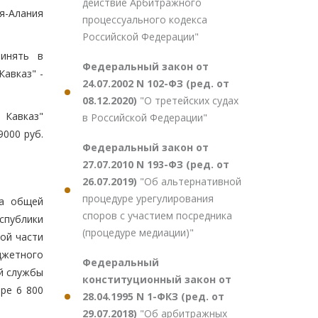
действие Арбитражного
я-Алания
процессуального кодекса
Российской Федерации"
ринять в
Федеральный закон от
авказ" -
24.07.2002 N 102-ФЗ (ред. от
08.12.2020)
"О третейских судах
 Кавказ"
в Российской Федерации"
9000 руб.
Федеральный закон от
27.07.2010 N 193-ФЗ (ред. от
26.07.2019)
"Об альтернативной
процедуре урегулирования
да общей
споров с участием посредника
еспублики
(процедуре медиации)"
ой части
джетного
Федеральный
й службы
конституционный закон от
ре 6 800
28.04.1995 N 1-ФКЗ (ред. от
29.07.2018)
"Об арбитражных