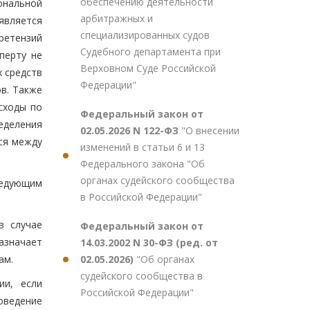
обеспечению деятельности
ональной
арбитражных и
является
специализированных судов
ретензий
Судебного департамента при
перту не
Верховном Суде Российской
 средств
Федерации"
в. Также
сходы по
Федеральный закон от
еделения
02.05.2026 N 122-ФЗ
"О внесении
ся между
изменений в статьи 6 и 13
Федерального закона "Об
органах судейского сообщества
ледующим
в Российской Федерации"
в случае
Федеральный закон от
азначает
14.03.2002 N 30-ФЗ (ред. от
02.05.2026)
"Об органах
ам.
судейского сообщества в
ии, если
Российской Федерации"
оведение