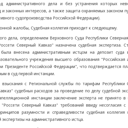
од административного дела и без устранения которых не
д и законных интересов, а также защита охраняемых законом п
тивного судопроизводства Российской Федерации).
онной жалобы, Судебная коллегия приходит к следующему.
ого дела, определением Верховного Суда Республики Северная
оссети Северный Кавказ" назначена судебная экспертиза. С
. была внесена административным истцом на депозит суда 
зовательного учреждения высшего образования "Российская 
ри Президенте Российской Федерации", что подтверждается п
ным в суд первой инстанции.
и взыскания с Региональной службы по тарифам Республики 
авказ" судебных расходов за проведение по делу судебной экс
апелляционной инстанции заключение эксперта не принято в 
 "Россети Северный Кавказ" требований ввиду несогласия с
ринципов разумности и справедливости судебная коллегия 
 экспертизы на административного истца.