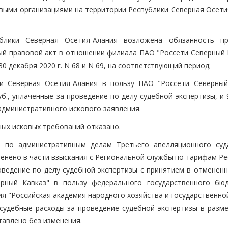
выми организациями на территории Республики Северная Осети
блики Северная Осетия-Алания возложена обязанность п
й правовой акт в отношении филиала ПАО "Россети Северный К
0 декабря 2020 г. N 68 и N 69, на соответствующий период;
и Северная Осетия-Алания в пользу ПАО "Россети Северный
б., уплаченные за проведение по делу судебной экспертизы, и 
административного искового заявления.
ых исковых требований отказано.
и по административным делам Третьего апелляционного су
менено в части взыскания с Региональной службы по тарифам Р
оведение по делу судебной экспертизы с принятием в отмененн
рный Кавказ" в пользу федерального государственного бю
я "Российская академия народного хозяйства и государственно
судебные расходы за проведение судебной экспертизы в разме
тавлено без изменения.