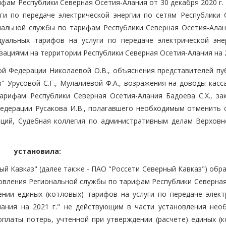
фам Республики Северная Осетия-Алания от 30 декабря 2020 г.
ги по передаче электрической энергии по сетям Республики 
ональной службы по тарифам Республики Северная Осетия-Алан
дуальных тарифов на услуги по передаче электрической эне
циями на территории Республики Северная Осетия-Алания на 20
ой Федерации Николаевой О.В., объяснения представителей пу
" Урусовой С.Г., Мулалиевой Ф.А., возражения на доводы касс
рифам Республики Северная Осетия-Алания Бадоева С.Х., за
едерации Русакова И.В., полагавшего необходимым отменить 
нций, Судебная коллегия по административным делам Верховн
установила:
й Кавказ" (далее также - ПАО "Россети Северный Кавказ") обр
новления Региональной службы по тарифам Республики Северная
ении единых (котловых) тарифов на услуги по передаче элект
лания на 2021 г." не действующим в части установления нео
оплаты потерь, учтенной при утверждении (расчете) единых (к