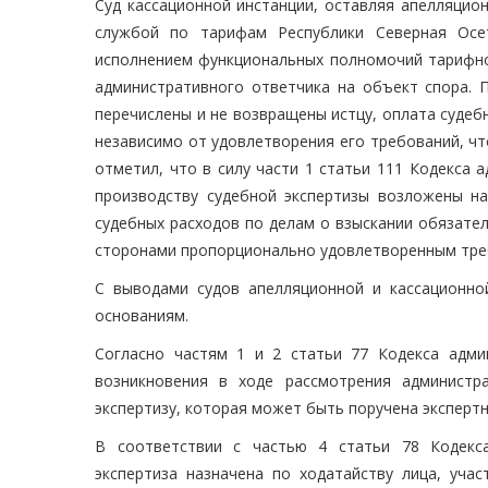
Суд кассационной инстанции, оставляя апелляцио
службой по тарифам Республики Северная Осе
исполнением функциональных полномочий тарифног
административного ответчика на объект спора. П
перечислены и не возвращены истцу, оплата судеб
независимо от удовлетворения его требований, чт
отметил, что в силу части 1 статьи 111 Кодекса
производству судебной экспертизы возложены на
судебных расходов по делам о взыскании обязате
сторонами пропорционально удовлетворенным тре
С выводами судов апелляционной и кассационно
основаниям.
Согласно частям 1 и 2 статьи 77 Кодекса адми
возникновения в ходе рассмотрения администр
экспертизу, которая может быть поручена эксперт
В соответствии с частью 4 статьи 78 Кодекса
экспертиза назначена по ходатайству лица, уча