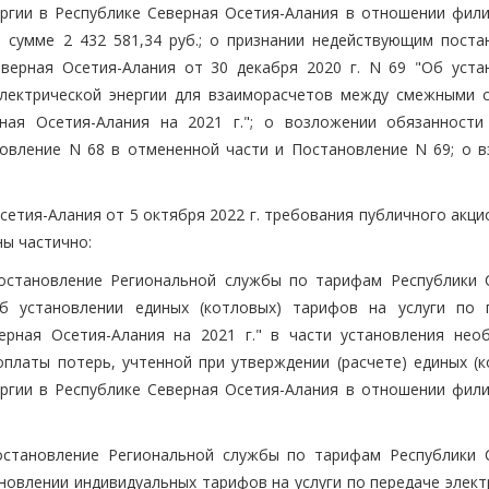
ергии в Республике Северная Осетия-Алания в отношении фил
 в сумме 2 432 581,34 руб.; о признании недействующим поста
верная Осетия-Алания от 30 декабря 2020 г. N 69 "Об уста
электрической энергии для взаиморасчетов между смежными 
ная Осетия-Алания на 2021 г."; о возложении обязанности
вление N 68 в отмененной части и Постановление N 69; о в
етия-Алания от 5 октября 2022 г. требования публичного акци
ы частично:
постановление Региональной службы по тарифам Республики 
б установлении единых (котловых) тарифов на услуги по 
ерная Осетия-Алания на 2021 г." в части установления нео
оплаты потерь, учтенной при утверждении (расчете) единых (к
ергии в Республике Северная Осетия-Алания в отношении фил
постановление Региональной службы по тарифам Республики 
ановлении индивидуальных тарифов на услуги по передаче элек