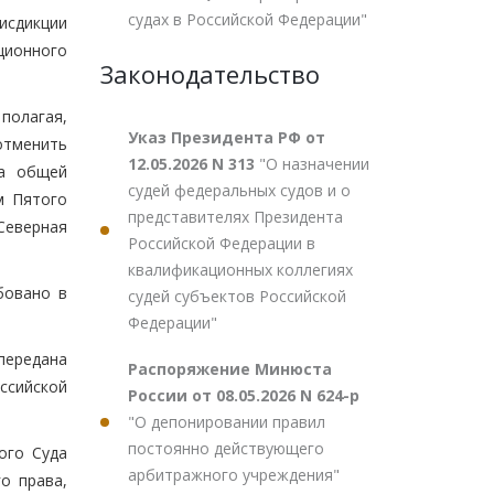
судах в Российской Федерации"
исдикции
ционного
Законодательство
полагая,
Указ Президента РФ от
отменить
12.05.2026 N 313
"О назначении
да общей
судей федеральных судов и о
м Пятого
представителях Президента
 Северная
Российской Федерации в
квалификационных коллегиях
бовано в
судей субъектов Российской
Федерации"
передана
Распоряжение Минюста
ссийской
России от 08.05.2026 N 624-р
"О депонировании правил
постоянно действующего
ого Суда
арбитражного учреждения"
о права,