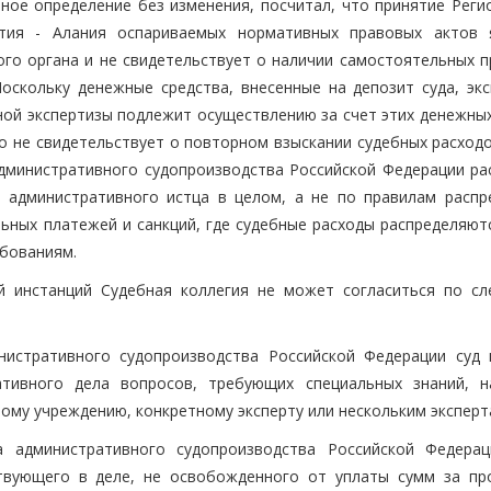
нное определение без изменения, посчитал, что принятие Реги
тия - Алания оспариваемых нормативных правовых актов 
о органа и не свидетельствует о наличии самостоятельных п
оскольку денежные средства, внесенные на депозит суда, экс
ной экспертизы подлежит осуществлению за счет этих денежных
о не свидетельствует о повторном взыскании судебных расходо
 административного судопроизводства Российской Федерации ра
 административного истца в целом, а не по правилам распр
льных платежей и санкций, где судебные расходы распределяют
бованиям.
й инстанций Судебная коллегия не может согласиться по с
нистративного судопроизводства Российской Федерации суд 
ативного дела вопросов, требующих специальных знаний, н
ному учреждению, конкретному эксперту или нескольким эксперт
 административного судопроизводства Российской Федерац
ствующего в деле, не освобожденного от уплаты сумм за пр