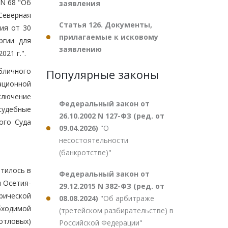
 N 68 "Об
заявления
Северная
Статья 126. Документы,
ия от 30
прилагаемые к исковому
ргии для
заявлению
21 г.".
бличного
Популярные законы
ационной
ключение
Федеральный закон от
судебные
26.10.2002 N 127-ФЗ (ред. от
ого Суда
09.04.2026)
"О
несостоятельности
(банкротстве)"
атилось в
Федеральный закон от
 Осетия-
29.12.2015 N 382-ФЗ (ред. от
рической
08.08.2024)
"Об арбитраже
бходимой
(третейском разбирательстве) в
отловых)
Российской Федерации"