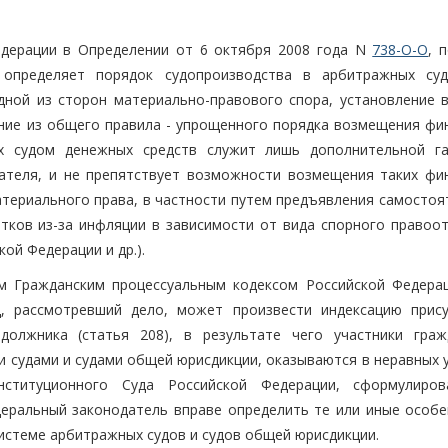
едерации в Определении от 6 октября 2008 года N
738-О-О
, 
 определяет порядок судопроизводства в арбитражных су
ной из сторон материально-правового спора, установление в
ние из общего правила - упрощенного порядка возмещения фи
х судом денежных средств служит лишь дополнительной га
ателя, и не препятствует возможности возмещения таких фи
териального права, в частности путем предъявления самостоя
тков из-за инфляции в зависимости от вида спорного правоо
кой Федерации и др.).
ом Гражданским процессуальным кодексом Российской Федера
д, рассмотревший дело, может произвести индексацию прис
олжника (статья 208), в результате чего участники граж
 судами и судами общей юрисдикции, оказываются в неравных у
ституционного Суда Российской Федерации, сформулиро
деральный законодатель вправе определить те или иные особе
системе арбитражных судов и судов общей юрисдикции.