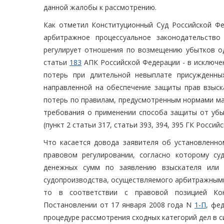
данной жалобы к рассмотрению.
Как отметил Конституционный Суд Российской Ф
арбитражное процессуальное законодательство
регулирует отношения по возмещению убытков од
статьи
183
АПК Российской Федерации - в исключе
потерь при длительной невыплате присужденны
направленной на обеспечение защиты прав взыск
потерь по правилам, предусмотренным нормами ма
требования о применении способа защиты от убы
(пункт 2 статьи 317, статьи 393, 394, 395 ГК Российс
Что касается довода заявителя об установленн
правовом регулировании, согласно которому су
денежных сумм по заявлению взыскателя или д
судопроизводства, осуществляемого арбитражными
то в соответствии с правовой позицией Кон
Постановлении от 17 января 2008 года N
1-П
, фе
процедуре рассмотрения сходных категорий дел в 