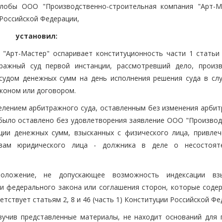
лобы ООО "Производственно-строительная компания "Арт-М
Российской Федерации,
установил:
 "Арт-Мастер" оспаривает конституционность части 1 стать
тражный суд первой инстанции, рассмотревший дело, произ
судом денежных сумм на день исполнения решения суда в слу
коном или договором.
делением арбитражного суда, оставленным без изменения арби
 было оставлено без удовлетворения заявление ООО "Производ
ции денежных сумм, взысканных с физического лица, привлеч
твам юридического лица - должника в деле о несостоят
оложение, не допускающее возможность индексации взы
и федерального закона или соглашения сторон, которые соде
тствует статьям 2, 8 и 46 (часть 1) Конституции Российской Фе
зучив представленные материалы, не находит оснований для 