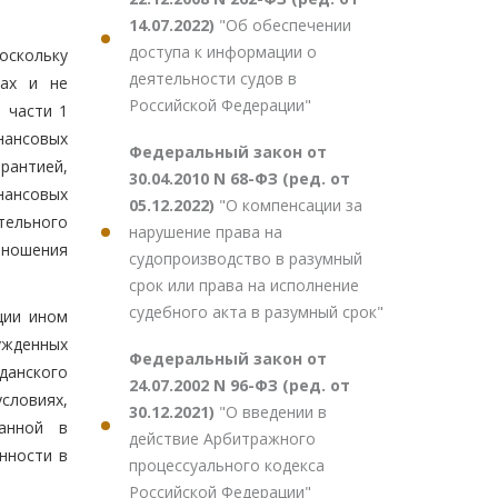
14.07.2022)
"Об обеспечении
доступа к информации о
поскольку
деятельности судов в
дах и не
Российской Федерации"
 части 1
нансовых
Федеральный закон от
рантией,
30.04.2010 N 68-ФЗ (ред. от
нансовых
05.12.2022)
"О компенсации за
тельного
нарушение права на
тношения
судопроизводство в разумный
срок или права на исполнение
судебного акта в разумный срок"
ции ином
ужденных
Федеральный закон от
данского
24.07.2002 N 96-ФЗ (ред. от
словиях,
30.12.2021)
"О введении в
ванной в
действие Арбитражного
нности в
процессуального кодекса
Российской Федерации"