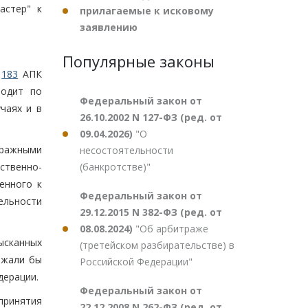
астер" к
прилагаемые к исковому
заявлению
Популярные законы
и
183
АПК
водит по
Федеральный закон от
чаях и в
26.10.2002 N 127-ФЗ (ред. от
09.04.2026)
"О
тражными
несостоятельности
(банкротстве)"
ственно-
енного к
Федеральный закон от
ельности
29.12.2015 N 382-ФЗ (ред. от
08.08.2024)
"Об арбитраже
сканных
(третейском разбирательстве) в
ржали бы
Российской Федерации"
дерации.
Федеральный закон от
принятия
22.12.2008 N 262-ФЗ (ред. от