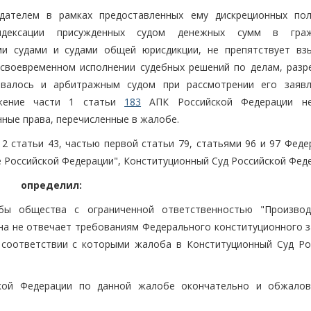
дателем в рамках предоставленных ему дискреционных по
индексации присужденных судом денежных сумм в граж
ми судами и судами общей юрисдикции, не препятствует вз
есвоевременном исполнении судебных решений по делам, раз
ывалось и арбитражным судом при рассмотрении его заяв
ожение части 1 статьи
183
АПК Российской Федерации н
ные права, перечисленные в жалобе.
2 статьи 43, частью первой статьи 79, статьями 96 и 97 Феде
 Российской Федерации", Конституционный Суд Российской Фед
определил:
бы общества с ограниченной ответственностью "Производ
она не отвечает требованиям Федерального конституционного з
 соответствии с которыми жалоба в Конституционный Суд Ро
ской Федерации по данной жалобе окончательно и обжало