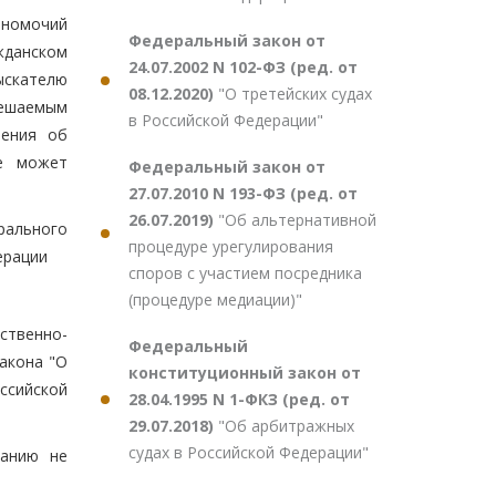
лномочий
Федеральный закон от
данском
24.07.2002 N 102-ФЗ (ред. от
ыскателю
08.12.2020)
"О третейских судах
решаемым
в Российской Федерации"
ления об
е может
Федеральный закон от
27.07.2010 N 193-ФЗ (ред. от
26.07.2019)
"Об альтернативной
рального
процедуре урегулирования
ерации
споров с участием посредника
(процедуре медиации)"
ственно-
Федеральный
акона "О
конституционный закон от
ссийской
28.04.1995 N 1-ФКЗ (ред. от
29.07.2018)
"Об арбитражных
судах в Российской Федерации"
ванию не