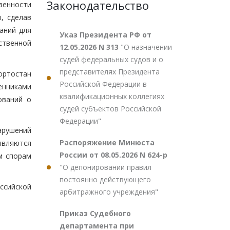
Законодательство
венности
, сделав
аний для
Указ Президента РФ от
ственной
12.05.2026 N 313
"О назначении
судей федеральных судов и о
представителях Президента
ортостан
Российской Федерации в
венниками
квалификационных коллегиях
ований о
судей субъектов Российской
Федерации"
арушений
Распоряжение Минюста
являются
России от 08.05.2026 N 624-р
м спорам
"О депонировании правил
постоянно действующего
сийской
арбитражного учреждения"
Приказ Судебного
департамента при