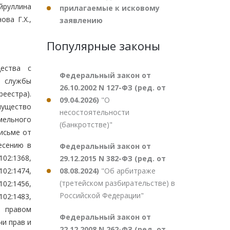
айруллина
прилагаемые к исковому
ова Г.Х.,
заявлению
Популярные законы
щества с
Федеральный закон от
й службы
26.10.2002 N 127-ФЗ (ред. от
еестра).
09.04.2026)
"О
мущество
несостоятельности
емельного
(банкротстве)"
письме от
есению в
Федеральный закон от
02:1368,
29.12.2015 N 382-ФЗ (ред. от
08.08.2024)
"Об арбитраже
02:1474,
(третейском разбирательстве) в
02:1456,
Российской Федерации"
02:1483,
86 правом
Федеральный закон от
чи прав и
22.12.2008 N 262-ФЗ (ред. от