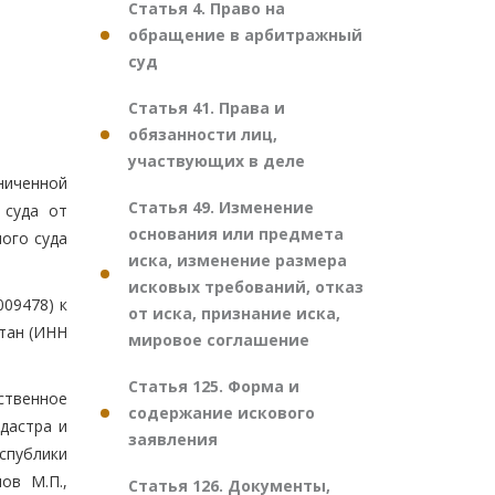
Статья 4. Право на
обращение в арбитражный
суд
Статья 41. Права и
обязанности лиц,
участвующих в деле
ниченной
Статья 49. Изменение
 суда от
основания или предмета
ного суда
иска, изменение размера
исковых требований, отказ
09478) к
от иска, признание иска,
тан (ИНН
мировое соглашение
Статья 125. Форма и
ственное
содержание искового
дастра и
заявления
спублики
ов М.П.,
Статья 126. Документы,