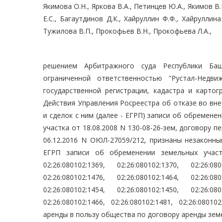
Якимова О.Н., Яркова В.А., Петинцев Ю.А., Якимов В.
Е.С., Багаутдинов Д.К., Хайруллин Ф.Ф., Хайруллина
Тужилова В.П., Прокофьев В.Н., Прокофьева Л.А.,
решением Арбитражного суда Республики Баш
ограниченной ответственностью "Рустал-Недв
государственной регистрации, кадастра и картог
Действия Управления Росреестра об отказе во вн
и сделок с ним (далее - ЕГРП) записи об обремен
участка от 18.08.2008 N 130-08-26-зем, договору 
06.12.2016 N ОЮЛ-27059/212, признаны незаконн
ЕГРП записи об обременении земельных участко
02:26:080102:1369, 02:26:080102:1370, 02:26:08
02:26:080102:1476, 02:26:080102:1464, 02:26:08
02:26:080102:1454, 02:26:080102:1450, 02:26:08
02:26:080102:1466, 02:26:080102:1481, 02:26:08010
аренды в пользу общества по договору аренды земе