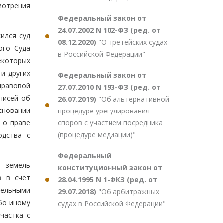
мотрения
Федеральный закон от
24.07.2002 N 102-ФЗ (ред. от
ился суд
08.12.2020)
"О третейских судах
ого Суда
в Российской Федерации"
екоторых
и других
Федеральный закон от
правовой
27.07.2010 N 193-ФЗ (ред. от
писей об
26.07.2019)
"Об альтернативной
сновании
процедуре урегулирования
споров с участием посредника
 о праве
(процедуре медиации)"
одства с
Федеральный
е земель
конституционный закон от
в в счет
28.04.1995 N 1-ФКЗ (ред. от
мельными
29.07.2018)
"Об арбитражных
бо иному
судах в Российской Федерации"
частка с