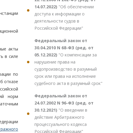
14.07.2022)
"Об обеспечении
нстанции
доступа к информации о
деятельности судов в
Российской Федерации"
яционной
Федеральный закон от
30.04.2010 N 68-ФЗ (ред. от
ные акты
05.12.2022)
"О компенсации за
ь в силе
нарушение права на
судопроизводство в разумный
рации по
срок или права на исполнение
б отказе
судебного акта в разумный срок"
ссийской
Федеральный закон от
ий норм
24.07.2002 N 96-ФЗ (ред. от
таточным
30.12.2021)
"О введении в
действие Арбитражного
едерации
процессуального кодекса
тражного
Российской Федерации"