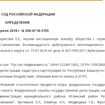
 СУД РОССИЙСКОЙ ФЕДЕРАЦИИ
ОПРЕДЕЛЕНИЕ
реля 2018 г. N 309-КГ18-3755
орисова Е.Е., изучив кассационную жалобу общества с огра
остановление Восемнадцатого арбитражного апелляционного
льского округа от 15.01.2018 по делу N А07-995/2017 Арбитраж
стью "Рустал-Недвижимость" (ИНН 0224011062, ОГРН 10902800
регистрации, кадастра и картографии по Республике Башкортос
конным бездействия, обязании внести запись в ЕГРП,
ебований относительно предмета спора: федеральное государ
палата Федеральной службы государственной регистрации, ка
дминистрация муниципального района Иглинский район Ре
пания", Артемьев Е.П., Климчук К.Н., Медведева Т.В., Фрол