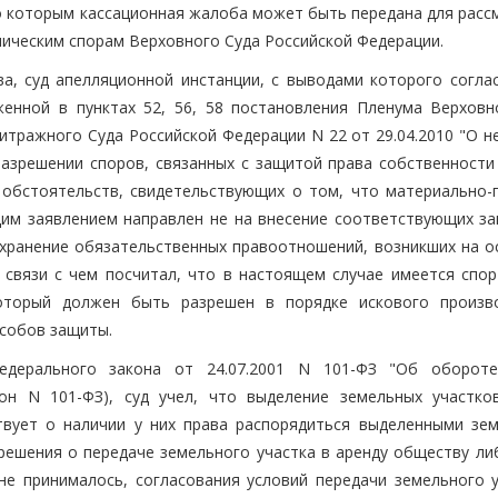
о которым кассационная жалоба может быть передана для расс
мическим спорам Верховного Суда Российской Федерации.
, суд апелляционной инстанции, с выводами которого соглас
женной в пунктах 52, 56, 58 постановления Пленума Верховн
итражного Суда Российской Федерации N 22 от 29.04.2010 "О н
разрешении споров, связанных с защитой права собственности 
 обстоятельств, свидетельствующих о том, что материально-
им заявлением направлен не на внесение соответствующих за
охранение обязательственных правоотношений, возникших на о
в связи с чем посчитал, что в настоящем случае имеется спор
который должен быть разрешен в порядке искового произв
собов защиты.
едерального закона от 24.07.2001 N 101-ФЗ "Об оборот
кон N 101-ФЗ), суд учел, что выделение земельных участко
твует о наличии у них права распорядиться выделенными зе
 решения о передаче земельного участка в аренду обществу ли
е принималось, согласования условий передачи земельного у