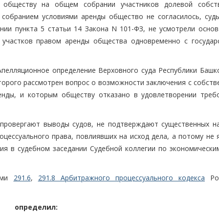
у обществу на общем собрании участников долевой собст
 собранием условиями аренды общество не согласилось, суды
ии пункта 5 статьи 14 Закона N 101-ФЗ, не усмотрели основ
 участков правом аренды общества одновременно с государ
Апелляционное определение Верховного суда Республики Башк
которого рассмотрен вопрос о возможности заключения с собст
енды, и которым обществу отказано в удовлетворении треб
провергают выводы судов, не подтверждают существенных н
оцессуального права, повлиявших на исход дела, а потому не 
ия в судебном заседании Судебной коллегии по экономически
ьями
291.6
,
291.8 Арбитражного процессуального кодекса
Рос
определил: