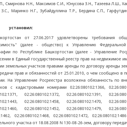
П., Смирнова Н.Н., Максимов С.И., Юнусова З.Н., Тазеева Л.Ш., Х
 З.С., Маринко Н.Г., Зубайдуллина Т.Р., Бердина С.П., Гарфутдин
установил:
кортостан от 27.06.2017 удовлетворены требования об
ижимость" (далее - общество) к Управлению Федерально
рафии по Республике Башкортостан (далее - Управление Роср
есении в Единый государственный реестр прав на недвижимое и
ении земельных участков правами аренды по договору аренды з
передачи прав и обязанностей от 25.01.2010, о чем сообщено в 
ыми. На Управление Росреестра возложена обязанность по вн
в с кадастровыми номерами 02:26:080102:1366, 02:26:0801
0102:1371, 02:26:080102:1372, 02:26:080102:1391, 02:26:0801
0102:1443, 02:26:080102:1458, 02:26:080102:1470, 02:26:0801
0102:1460, 02:26:080102:1452, 02:26:080102:1479, 02:26:0801
2:1462, 02:26:080102:1468, 02:26:080102:1472, 02:26:080102:14
льного участка от 18.08.2008 N 130-08-26-зем, договору переда