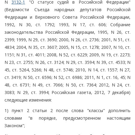
N
3132-1
"О статусе судей в Российской Федерации"
(Ведомости Съезда народных депутатов Российской
Федерации и Верховного Совета Российской Федерации,
1992, N 30, ст. 1792; 1993, N 17, ст. 606; Собрание
законодательства Российской Федерации, 1995, N 26, ст.
2399; 1999, N 29, ст. 3690; 2000, N 26, ст. 2736; 2001, N 51, ст.
4834; 2004, N 35, ст. 3607; 2005, N 15, ст. 1278; 2007, N 10, ст.
1151; N 31, ст. 4011; 2008, N 52, ст. 6229; 2009, N 19, ст. 2273;
N 23, ст. 2755; N 26, ст. 3124; N 29, ст. 3594; N 39, ст. 4533; N
45, ст. 5264, 5266; N 48, ст. 5746; 2010, N 14, ст. 1557; N 27,
ст. 3419; N 50, ст. 6596; N 52, ст. 6986; 2011, N 1, ст. 16, 45; N
48, ст. 6731; N 49, ст. 7066; N 50, ст. 7364; 2012, N 24, ст.
3083; N 29, ст. 3994; Российская газета, 2012, 7 декабря)
следующие изменения:
1) пункт 2 статьи 2 после слова "классы" дополнить
словами "в порядке, предусмотренном настоящим
Законом";