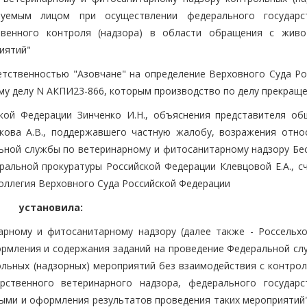
руемым лицом при осуществлении федерального государс
ственного контроля (надзора) в области обращения с жив
иятий"
тственностью "Азовчане" на определение Верховного Суда Ро
ому делу N АКПИ23-866, которым производство по делу прекраще
кой Федерации Зинченко И.Н., объяснения представителя об
кова А.В., поддержавшего частную жалобу, возражения отно
ьной службы по ветеринарному и фитосанитарному надзору Бе
еральной прокуратуры Российской Федерации Клевцовой Е.А., с
оллегия Верховного Суда Российской Федерации
установила:
арному и фитосанитарному надзору (далее также - Россельхо
ормления и содержания заданий на проведение Федеральной сл
льных (надзорных) мероприятий без взаимодействия с контро
рственного ветеринарного надзора, федерального государс
ыми и оформления результатов проведения таких мероприятий" 