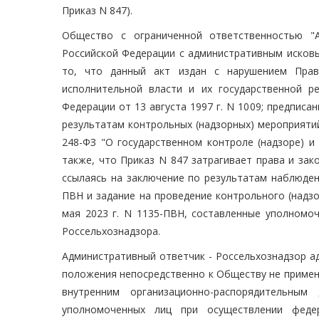
Приказ N 847).
Общество с ограниченной ответственностью "
Российской Федерации с административным исковы
то, что данный акт издан с нарушением Прав
исполнительной власти и их государственной р
Федерации от 13 августа 1997 г. N 1009; предпис
результатам контрольных (надзорных) мероприяти
248-ФЗ "О государственном контроле (надзоре) и
также, что Приказ N 847 затрагивает права и за
ссылаясь на заключение по результатам наблюден
ПВН и задание на проведение контрольного (надз
мая 2023 г. N 1135-ПВН, составленные уполном
Россельхознадзора.
Административный ответчик - Россельхознадзор адм
положения непосредственно к Обществу не применя
внутренним организационно-распорядительным
уполномоченных лиц при осуществлении федер