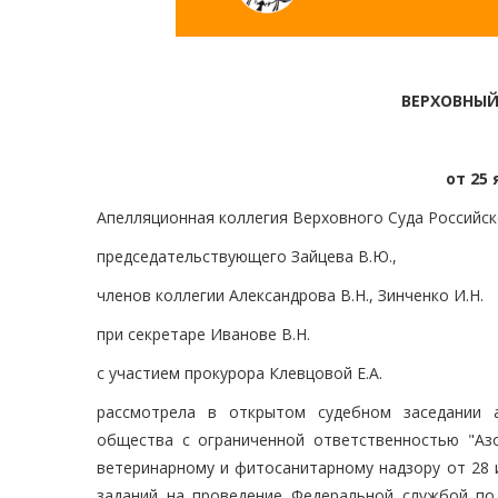
ВЕРХОВНЫЙ
от 25 
Апелляционная коллегия Верховного Суда Российск
председательствующего Зайцева В.Ю.,
членов коллегии Александрова В.Н., Зинченко И.Н.
при секретаре Иванове В.Н.
с участием прокурора Клевцовой Е.А.
рассмотрела в открытом судебном заседании 
общества с ограниченной ответственностью "Аз
ветеринарному и фитосанитарному надзору от 28 
заданий на проведение Федеральной службой по