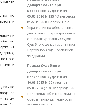
 отменен
департамента при
Верховном Суде РФ от
ство по
05.05.2026 N 135
"О внесении
ерестали
изменений в Положение об
Управлении по обеспечению
деятельности арбитражных и
арному и
специализированных судов
лужбы по
Судебного департамента при
держания
Верховном Суде Российской
дзорных)
Федерации"
твенного
отными и
Приказ Судебного
департамента при
Верховном Суде РФ от
10.03.2015 N 60 (ред. от
службы по
05.05.2026)
"Об утверждении
оведение
Положения об Управлении по
ультатам
обеспечению деятельности
зору (ее
арбитражных и