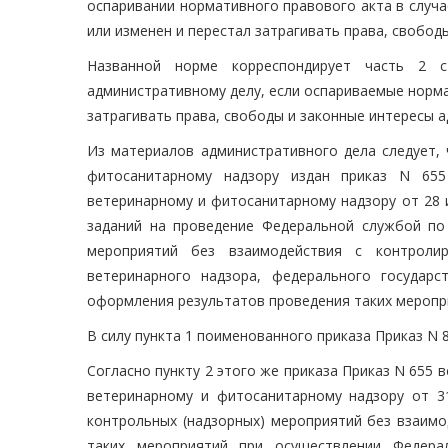
оспаривании нормативного правового акта в случа
или изменен и перестал затрагивать права, свобод
Названной норме корреспондирует часть 2 
административному делу, если оспариваемые норм
затрагивать права, свободы и законные интересы 
Из материалов административного дела следует, 
фитосанитарному надзору издан приказ N 65
ветеринарному и фитосанитарному надзору от 28 
заданий на проведение Федеральной службой по
мероприятий без взаимодействия с контроли
ветеринарного надзора, федерального государ
оформления результатов проведения таких мероприя
В силу пункта 1 поименованного приказа Приказ N 
Согласно пункту 2 этого же приказа Приказ N 655 
ветеринарному и фитосанитарному надзору от 3
контрольных (надзорных) мероприятий без взаим
таких мероприятий при осуществлении Федера