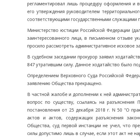
регламентировал лишь процедуру оформления и вы
его утверждения руководителем территориальног
соответствующими государственными служащими п
Министерство юстиции Российской Федерации (дал
заинтересованного лица, в письменном отзыве ук
просило рассмотреть административное исковое за
В судебном заседании прокурор заявил ходатайств
847 утратившим силу. Данное ходатайство было п
Определением Верховного Суда Российской Федера
заявлению Общества прекращено.
В частной жалобе и дополнении к ней администра
вопрос по существу, ссылаясь на разъяснения 
постановления от 25 декабря 2018 г. N 50 "О пр
актов и актов, содержащих разъяснения зако
Общества, суд первой инстанции не учел, что пр
силы допустимо лишь в случае, если этот акт не н