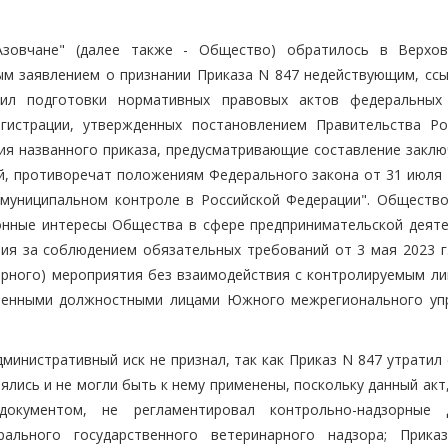
Азовчане" (далее также - Общество) обратилось в Верхо
м заявлением о признании Приказа N 847 недействующим, ссы
ил подготовки нормативных правовых актов федеральных
егистрации, утвержденных постановлением Правительства Ро
ания названного приказа, предусматривающие составление закл
й, противоречат положениям Федерального закона от 31 июля 2
 муниципальном контроле в Российской Федерации". Общество
конные интересы Общества в сфере предпринимательской деяте
ия за соблюдением обязательных требований от 3 мая 2023 г.
орного) мероприятия без взаимодействия с контролируемым ли
оченными должностными лицами Южного межрегионального уп
инистративный иск не признал, так как Приказ N 847 утратил 
лись и не могли быть к нему применены, поскольку данный акт
 документом, не регламентировал контрольно-надзорные 
ального государственного ветеринарного надзора; Прик