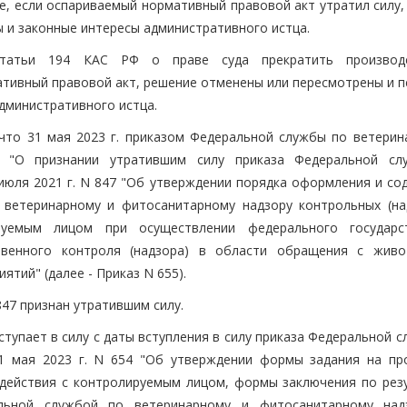
е, если оспариваемый нормативный правовой акт утратил силу,
ы и законные интересы административного истца.
статьи 194 КАС РФ о праве суда прекратить производ
ативный правовой акт, решение отменены или пересмотрены и п
административного истца.
что 31 мая 2023 г. приказом Федеральной службы по ветерин
5 "О признании утратившим силу приказа Федеральной с
июля 2021 г. N 847 "Об утверждении порядка оформления и со
 ветеринарному и фитосанитарному надзору контрольных (на
руемым лицом при осуществлении федерального государс
ственного контроля (надзора) в области обращения с жив
тий" (далее - Приказ N 655).
847 признан утратившим силу.
вступает в силу с даты вступления в силу приказа Федеральной 
1 мая 2023 г. N 654 "Об утверждении формы задания на пр
одействия с контролируемым лицом, формы заключения по рез
льной службой по ветеринарному и фитосанитарному над