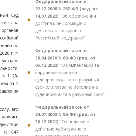
Федеральный закон от
22.12.2008 N 262-ФЗ (ред. от
вный Суд
14.07.2022)
"Об обеспечении
лаясь на
доступа к информации о
 органов
деятельности судов в
Российской Федерации"
ссийской
ючений по
Федеральный закон от
020 г. N
30.04.2010 N 68-ФЗ (ред. от
 указало
05.12.2022)
"О компенсации за
льности,
нарушение права на
 N 1128-
судопроизводство в разумный
цом от 2
срок или права на исполнение
равления
судебного акта в разумный срок"
Федеральный закон от
силу, его
24.07.2002 N 96-ФЗ (ред. от
, являясь
30.12.2021)
"О введении в
действия
действие Арбитражного
аз N 847