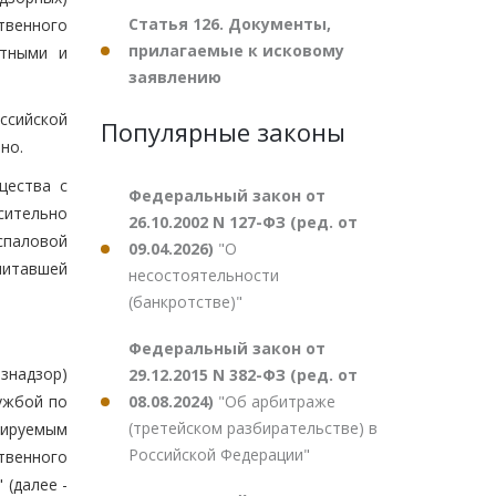
Статья 126. Документы,
твенного
прилагаемые к исковому
отными и
заявлению
ссийской
Популярные законы
но.
щества с
Федеральный закон от
сительно
26.10.2002 N 127-ФЗ (ред. от
спаловой
09.04.2026)
"О
читавшей
несостоятельности
(банкротстве)"
Федеральный закон от
знадзор)
29.12.2015 N 382-ФЗ (ред. от
08.08.2024)
"Об арбитраже
ужбой по
(третейском разбирательстве) в
лируемым
Российской Федерации"
твенного
(далее -