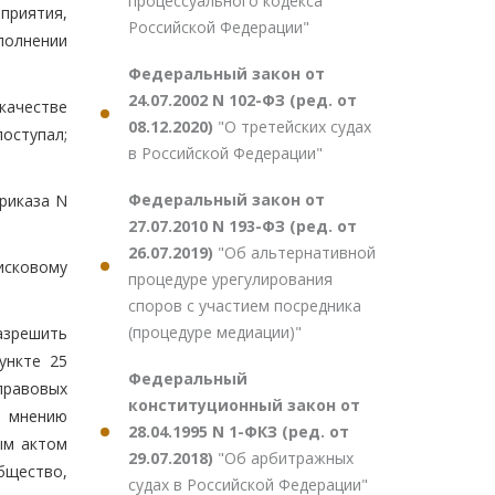
процессуального кодекса
приятия,
Российской Федерации"
полнении
Федеральный закон от
24.07.2002 N 102-ФЗ (ред. от
качестве
08.12.2020)
"О третейских судах
оступал;
в Российской Федерации"
Федеральный закон от
риказа N
27.07.2010 N 193-ФЗ (ред. от
26.07.2019)
"Об альтернативной
исковому
процедуре урегулирования
споров с участием посредника
(процедуре медиации)"
азрешить
ункте 25
Федеральный
правовых
конституционный закон от
о мнению
28.04.1995 N 1-ФКЗ (ред. от
ым актом
29.07.2018)
"Об арбитражных
Общество,
судах в Российской Федерации"