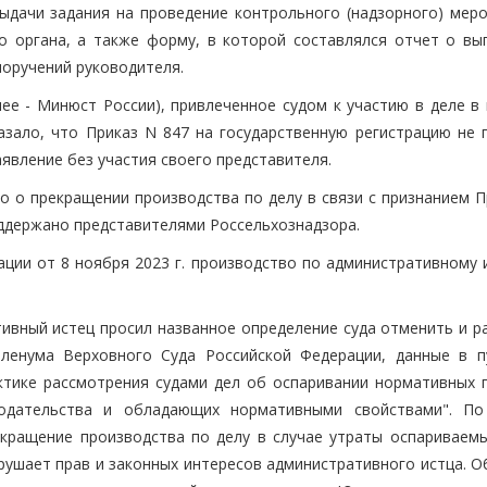
дачи задания на проведение контрольного (надзорного) меро
о органа, а также форму, в которой составлялся отчет о вы
оручений руководителя.
ее - Минюст России), привлеченное судом к участию в деле в 
азало, что Приказ N 847 на государственную регистрацию не п
явление без участия своего представителя.
о о прекращении производства по делу в связи с признанием П
оддержано представителями Россельхознадзора.
ции от 8 ноября 2023 г. производство по административному 
тивный истец просил названное определение суда отменить и р
Пленума Верховного Суда Российской Федерации, данные в п
актике рассмотрения судами дел об оспаривании нормативных 
нодательства и обладающих нормативными свойствами". П
екращение производства по делу в случае утраты оспариваем
арушает прав и законных интересов административного истца. 