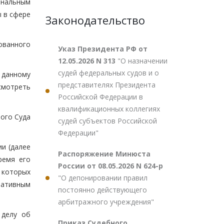
нальным
ы в сфере
Законодательство
ованного
Указ Президента РФ от
12.05.2026 N 313
"О назначении
судей федеральных судов и о
данному
представителях Президента
смотреть
Российской Федерации в
квалификационных коллегиях
ого Суда
судей субъектов Российской
Федерации"
и (далее
Распоряжение Минюста
ремя его
России от 08.05.2026 N 624-р
 которых
"О депонировании правил
мативным
постоянно действующего
арбитражного учреждения"
 делу об
Приказ Судебного