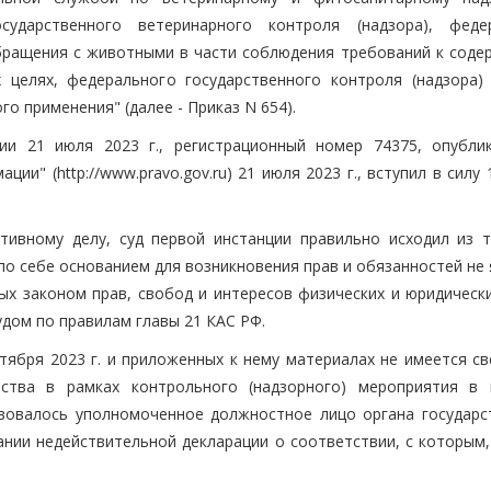
сударственного ветеринарного контроля (надзора), феде
обращения с животными в части соблюдения требований к соде
 целях, федерального государственного контроля (надзора)
о применения" (далее - Приказ N 654).
ии 21 июля 2023 г., регистрационный номер 74375, опубли
и" (http://www.pravo.gov.ru) 21 июля 2023 г., вступил в силу 
ивному делу, суд первой инстанции правильно исходил из т
по себе основанием для возникновения прав и обязанностей не
ых законом прав, свобод и интересов физических и юридически
удом по правилам главы 21 КАС РФ.
тября 2023 г. и приложенных к нему материалах не имеется св
тва в рамках контрольного (надзорного) мероприятия в 
вовалось уполномоченное должностное лицо органа государс
ании недействительной декларации о соответствии, с которым,