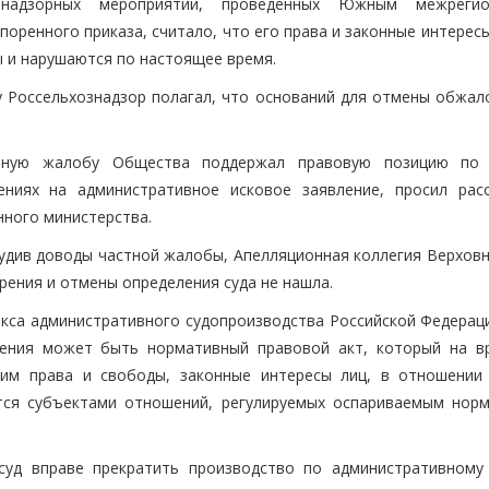
о-надзорных мероприятий, проведенных Южным межрегио
оренного приказа, считало, что его права и законные интерес
 и нарушаются по настоящее время.
 Россельхознадзор полагал, что оснований для отмены обжал
тную жалобу Общества поддержал правовую позицию по 
ениях на административное исковое заявление, просил рас
нного министерства.
удив доводы частной жалобы, Апелляционная коллегия Верховн
рения и отмены определения суда не нашла.
екса административного судопроизводства Российской Федераци
рения может быть нормативный правовой акт, который на в
им права и свободы, законные интересы лиц, в отношении
ются субъектами отношений, регулируемых оспариваемым нор
суд вправе прекратить производство по административному