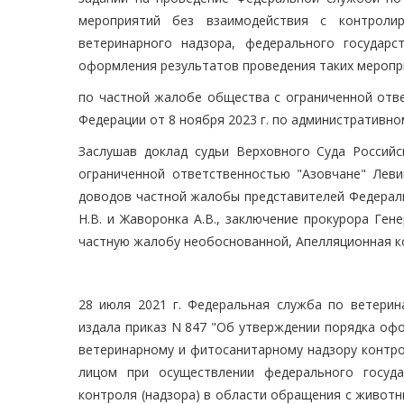
мероприятий без взаимодействия с контроли
ветеринарного надзора, федерального государ
оформления результатов проведения таких меропр
по частной жалобе общества с ограниченной отве
Федерации от 8 ноября 2023 г. по административн
Заслушав доклад судьи Верховного Суда Российс
ограниченной ответственностью "Азовчане" Леви
доводов частной жалобы представителей Федерал
Н.В. и Жаворонка А.В., заключение прокурора Ген
частную жалобу необоснованной, Апелляционная к
28 июля 2021 г. Федеральная служба по ветерин
издала приказ N 847 "Об утверждении порядка оф
ветеринарному и фитосанитарному надзору контро
лицом при осуществлении федерального госуда
контроля (надзора) в области обращения с животн