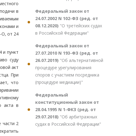
местного
Федеральный закон от
подачи в
24.07.2002 N 102-ФЗ (ред. от
риваемым
08.12.2020)
"О третейских судах
конами и
в Российской Федерации"
-О, от 24
Федеральный закон от
 и пункт
27.07.2010 N 193-ФЗ (ред. от
аво суду
26.07.2019)
"Об альтернативной
вовой акт
процедуре урегулирования
споров с участием посредника
стца. При
(процедуре медиации)"
ает, что
аривании
Федеральный
ативному
конституционный закон от
о акта в
28.04.1995 N 1-ФКЗ (ред. от
29.07.2018)
"Об арбитражных
 части 2
судах в Российской Федерации"
екратить