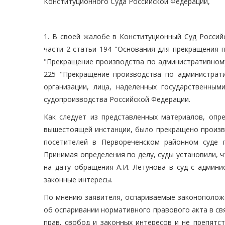
Конституционного Суда Российской Федерации,
1. В своей жалобе в Конституционный Суд Россий
части 2 статьи 194 "Основания для прекращения п
"Прекращение производства по административному
225 "Прекращение производства по администрати
организации, лица, наделенных государственны
судопроизводства Российской Федерации.
Как следует из представленных материалов, опр
вышестоящей инстанции, было прекращено произв
посетителей в Первореченском районном суде 
Принимая определения по делу, суды установили, 
на дату обращения А.И. Летунова в суд с админи
законные интересы.
По мнению заявителя, оспариваемые законополож
об оспаривании нормативного правового акта в свя
прав, свобод и законных интересов и не препятс