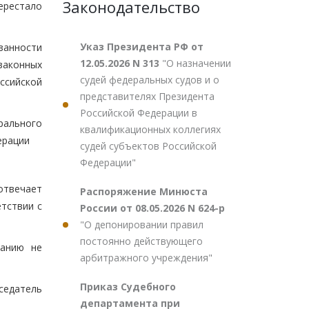
Законодательство
ерестало
Указ Президента РФ от
занности
12.05.2026 N 313
"О назначении
законных
судей федеральных судов и о
ссийской
представителях Президента
Российской Федерации в
рального
квалификационных коллегиях
ерации
судей субъектов Российской
Федерации"
отвечает
Распоряжение Минюста
тствии с
России от 08.05.2026 N 624-р
"О депонировании правил
постоянно действующего
ванию не
арбитражного учреждения"
Приказ Судебного
седатель
департамента при