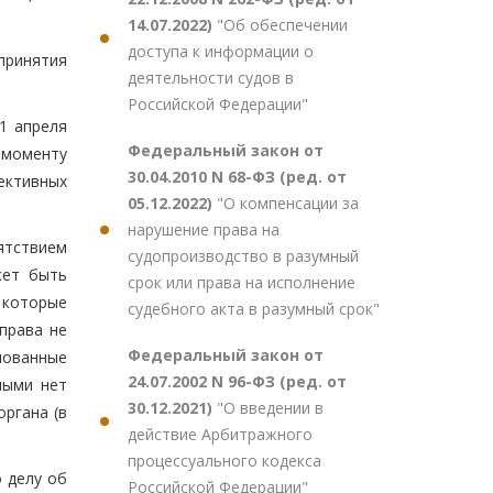
14.07.2022)
"Об обеспечении
доступа к информации о
принятия
деятельности судов в
Российской Федерации"
1 апреля
Федеральный закон от
 моменту
30.04.2010 N 68-ФЗ (ред. от
ективных
05.12.2022)
"О компенсации за
нарушение права на
ятствием
судопроизводство в разумный
жет быть
срок или права на исполнение
 которые
судебного акта в разумный срок"
права не
Федеральный закон от
нованные
24.07.2002 N 96-ФЗ (ред. от
ными нет
30.12.2021)
"О введении в
органа (в
действие Арбитражного
процессуального кодекса
 делу об
Российской Федерации"