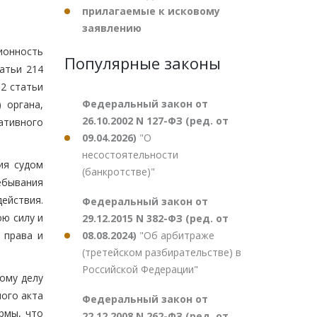
прилагаемые к исковому
заявлению
ионность
Популярные законы
атьи 214
2 статьи
Федеральный закон от
 органа,
26.10.2002 N 127-ФЗ (ред. от
ативного
09.04.2026)
"О
несостоятельности
ия судом
(банкротстве)"
ебывания
ействия.
Федеральный закон от
ою силу и
29.12.2015 N 382-ФЗ (ред. от
08.08.2024)
"Об арбитраже
 права и
(третейском разбирательстве) в
Российской Федерации"
ому делу
ного акта
Федеральный закон от
рмы, что
22.12.2008 N 262-ФЗ (ред. от