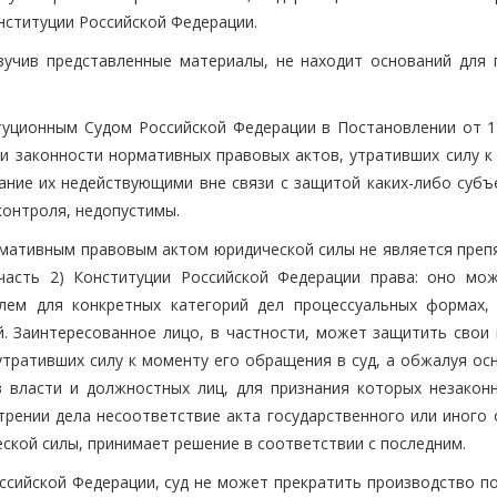
Конституции Российской Федерации.
зучив представленные материалы, не находит оснований для 
туционным Судом Российской Федерации в Постановлении от 1
ии законности нормативных правовых актов, утративших силу к
нание их недействующими вне связи с защитой каких-либо субъ
контроля, недопустимы.
ормативным правовым актом юридической силы не является преп
(часть 2) Конституции Российской Федерации права: оно мо
елем для конкретных категорий дел процессуальных формах,
 Заинтересованное лицо, в частности, может защитить свои 
утративших силу к моменту его обращения в суд, а обжалуя ос
в власти и должностных лиц, для признания которых незакон
трении дела несоответствие акта государственного или иного 
ской силы, принимает решение в соответствии с последним.
ссийской Федерации, суд не может прекратить производство по