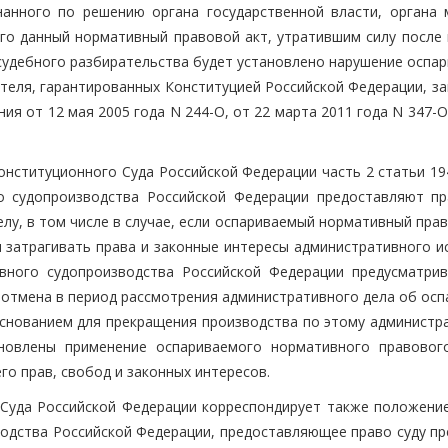
нанного по решению органа государственной власти, органа 
го данный нормативный правовой акт, утратившим силу после 
 судебного разбирательства будет установлено нарушение оспа
теля, гарантированных Конституцией Российской Федерации, за
 от 12 мая 2005 года N 244-О, от 22 марта 2011 года N 347-О
ституционного Суда Российской Федерации часть 2 статьи 194
о судопроизводства Российской Федерации предоставляют пр
лу, в том числе в случае, если оспариваемый нормативный пра
л затрагивать права и законные интересы административного и
вного судопроизводства Российской Федерации предусматрив
 отмена в период рассмотрения административного дела об осп
снованием для прекращения производства по этому администр
ановлены применение оспариваемого нормативного правовог
о прав, свобод и законных интересов.
Суда Российской Федерации корреспондирует также положение
водства Российской Федерации, предоставляющее право суду пр