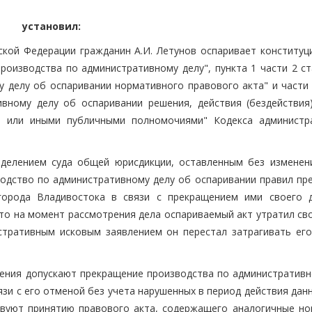
установил:
ской Федерации гражданин А.И. Летунов оспаривает конституц
роизводства по административному делу", пункта 1 части 2 ст
 делу об оспаривании нормативного правового акта" и части 
вному делу об оспаривании решения, действия (бездействия)
ми или иными публичными полномочиями" Кодекса администр
еделением суда общей юрисдикции, оставленным без изменен
одство по административному делу об оспаривании правил пр
города Владивостока в связи с прекращением ими своего д
что на момент рассмотрения дела оспариваемый акт утратил св
стративным исковым заявлением он перестал затрагивать его
ения допускают прекращение производства по административн
зи с его отменой без учета нарушенных в период действия дан
твуют принятию правового акта, содержащего аналогичные но