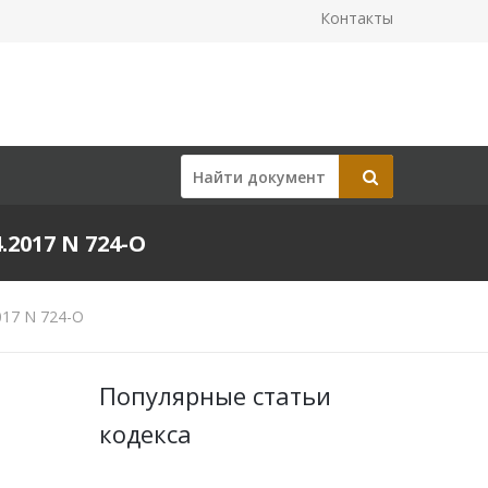
Контакты
017 N 724-О
017 N 724-О
Популярные статьи
кодекса