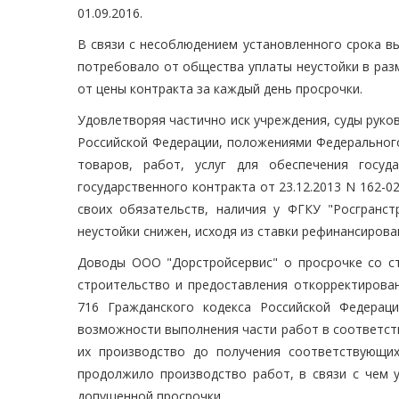
01.09.2016.
В связи с несоблюдением установленного срока в
потребовало от общества уплаты неустойки в разм
от цены контракта за каждый день просрочки.
Удовлетворяя частично иск учреждения, суды руков
Российской Федерации, положениями Федерального 
товаров, работ, услуг для обеспечения госуд
государственного контракта от 23.12.2013 N 162-
своих обязательств, наличия у ФГКУ "Росгранст
неустойки снижен, исходя из ставки рефинансиров
Доводы ООО "Дорстройсервис" о просрочке со с
строительство и предоставления откорректирова
716 Гражданского кодекса Российской Федерац
возможности выполнения части работ в соответст
их производство до получения соответствующи
продолжило производство работ, в связи с чем 
допущенной просрочки.