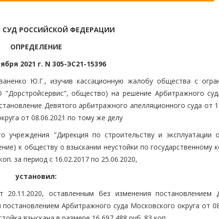
 СУД РОССИЙСКОЙ ФЕДЕРАЦИИ
ОПРЕДЕЛЕНИЕ
ября 2021 г. N 305-ЭС21-15396
ваненко Ю.Г., изучив кассационную жалобу общества с огра
О "Дорстройсервис", общество) на решение Арбитражного суд
остановление Девятого арбитражного апелляционного суда от 1
руга от 08.06.2021 по тому же делу
го учреждения "Дирекция по строительству и эксплуатации 
ение) к обществу о взыскании неустойки по государственному 
коп. за период с 16.02.2017 по 25.06.2020,
установил:
 20.11.2020, оставленным без изменения постановлением 
и постановлением Арбитражного суда Московского округа от 08
ойка взыскана в размере 16 697 488 руб. 83 коп.