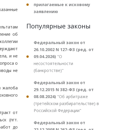
прилагаемые к исковому
казанные
заявлению
Популярные законы
ультатам
ление об
коллегии
Федеральный закон от
верждают
26.10.2002 N 127-ФЗ (ред. от
ла, и не
09.04.2026)
"О
опроса о
несостоятельности
(банкротстве)"
оводы не
Федеральный закон от
я жалоба
29.12.2015 N 382-ФЗ (ред. от
рховного
08.08.2024)
"Об арбитраже
(третейском разбирательстве) в
Российской Федерации"
тракт от
ск (пгт.
Федеральный закон от
работ до
22.12.2008 N 262-ФЗ (ред. от