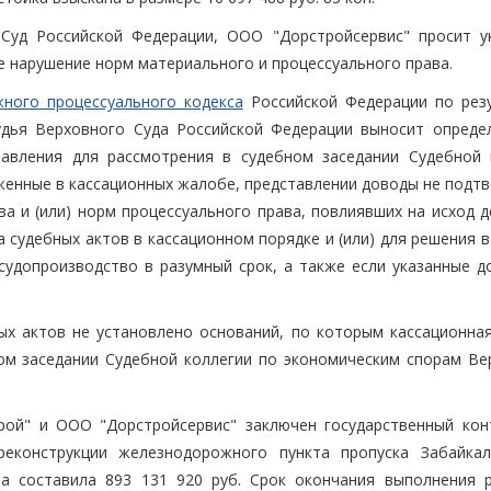
Суд Российской Федерации, ООО "Дорстройсервис" просит у
е нарушение норм материального и процессуального права.
жного процессуального кодекса
Российской Федерации по рез
удья Верховного Суда Российской Федерации выносит опреде
тавления для рассмотрения в судебном заседании Судебной 
оженные в кассационных жалобе, представлении доводы не подт
 и (или) норм процессуального права, повлиявших на исход де
судебных актов в кассационном порядке и (или) для решения в
судопроизводство в разумный срок, а также если указанные д
ых актов не установлено оснований, по которым кассационна
ом заседании Судебной коллегии по экономическим спорам Ве
трой" и ООО "Дорстройсервис" заключен государственный кон
еконструкции железнодорожного пункта пропуска Забайкаль
кта составила 893 131 920 руб. Срок окончания выполнения 