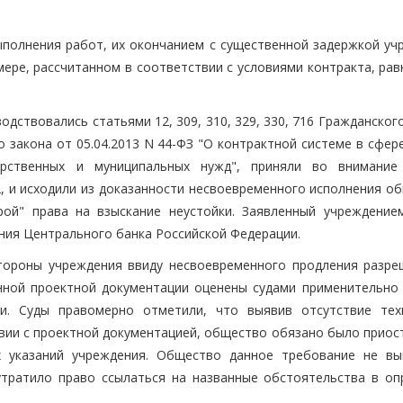
ыполнения работ, их окончанием с существенной задержкой уч
ере, рассчитанном в соответствии с условиями контракта, рав
одствовались статьями 12, 309, 310, 329, 330, 716 Гражданског
закона от 05.04.2013 N 44-ФЗ "О контрактной системе в сфере
арственных и муниципальных нужд", приняли во внимание
02, и исходили из доказанности несвоевременного исполнения 
рой" права на взыскание неустойки. Заявленный учреждение
ания Центрального банка Российской Федерации.
тороны учреждения ввиду несвоевременного продления разре
нной проектной документации оценены судами применительно 
ии. Суды правомерно отметили, что выявив отсутствие тех
вии с проектной документацией, общество обязано было приос
х указаний учреждения. Общество данное требование не вы
утратило право ссылаться на названные обстоятельства в оп