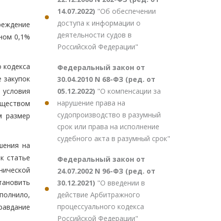
14.07.2022)
"Об обеспечении
доступа к информации о
реждение
деятельности судов в
ном 0,1%
Российской Федерации"
о кодекса
Федеральный закон от
 закупок
30.04.2010 N 68-ФЗ (ред. от
05.12.2022)
"О компенсации за
 условия
нарушение права на
обществом
судопроизводство в разумный
м размер
срок или права на исполнение
судебного акта в разумный срок"
шения на
к статье
Федеральный закон от
нической
24.07.2002 N 96-ФЗ (ред. от
тановить
30.12.2021)
"О введении в
действие Арбитражного
полнило,
процессуального кодекса
равдание
Российской Федерации"