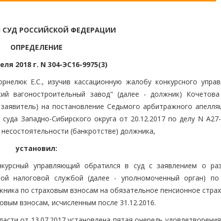
 СУД РОССИЙСКОЙ ФЕДЕРАЦИИ
ОПРЕДЕЛЕНИЕ
еля 2018 г. N 304-ЭС16-9975(3)
рнелюк Е.С., изучив кассационную жалобу конкурсного упра
ий вагоностроительный завод" (далее - должник) Кочетова
 заявитель) на постановление Седьмого арбитражного апелля
 суда Западно-Сибирского округа от 20.12.2017 по делу N А27
 несостоятельности (банкротстве) должника,
установил:
нкурсный управляющий обратился в суд с заявлением о ра
ной налоговой службой (далее - уполномоченный орган) по
жника по страховым взносам на обязательное пенсионное страх
ховым взносам, исчисленным после 31.12.2016.
асти от 13.07.2017 установлена пятая очередь удовлетворения