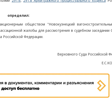
атьями
291.6
,
291.8 Арбитражного процессуального кодекса
Ро
определил:
акционерным обществом "Новокузнецкий вагоностроительны
кассационной жалобы для рассмотрения в судебном заседании 
а Российской Федерации.
Верховного Суда Российской Ф
Е.С.