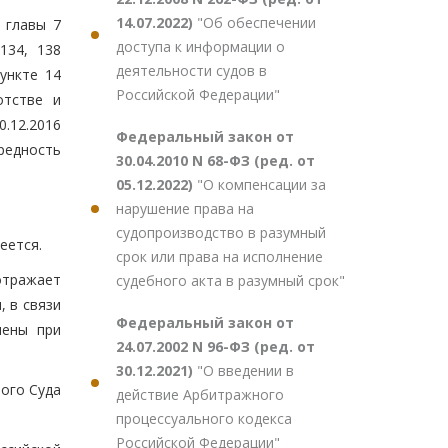
14.07.2022)
"Об обеспечении
 главы 7
доступа к информации о
134, 138
деятельности судов в
ункте 14
Российской Федерации"
отстве и
.12.2016
Федеральный закон от
редность
30.04.2010 N 68-ФЗ (ред. от
05.12.2022)
"О компенсации за
нарушение права на
судопроизводство в разумный
еется.
срок или права на исполнение
отражает
судебного акта в разумный срок"
 в связи
Федеральный закон от
нены при
24.07.2002 N 96-ФЗ (ред. от
30.12.2021)
"О введении в
ого Суда
действие Арбитражного
процессуального кодекса
Российской Федерации"