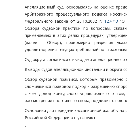
Апелляционный суд, основываясь на оценке предс
Арбитражного процессуального кодекса Российс
Федерального закона от 26.10.2002 N
127-ФЗ
"О н
Обзора судебной практики по вопросам, связа
применяемых в этих делах процедурах, утвержде
(далее - Обзор), правомерно разрешил указ
удовлетворения текущих требований по страховым 
Суд округа согласился с выводами апелляционного 
Выводы судов апелляционной инстанции и округа с
Обзор судебной практики, которым правомерно р
сложившийся правовой подход к разрешению споро
с чем довод конкурсного управляющего о том,
рассмотрении настоящего спора, подлежит отклон
Основания для передачи кассационной жалобы на 
Российской Федерации отсутствуют.