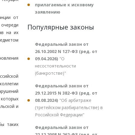
прилагаемые к исковому
заявлению
анции от
 очереди
Популярные законы
ав на их
редметом
Федеральный закон от
26.10.2002 N 127-ФЗ (ред. от
новления
09.04.2026)
"О
несостоятельности
(банкротстве)"
ссийской
коллегии
Федеральный закон от
арушений
29.12.2015 N 382-ФЗ (ред. от
 которых
08.08.2024)
"Об арбитраже
льской и
(третейском разбирательстве) в
Российской Федерации"
бы таких
Федеральный закон от
22.12.2008 N 262-ФЗ (ред. от