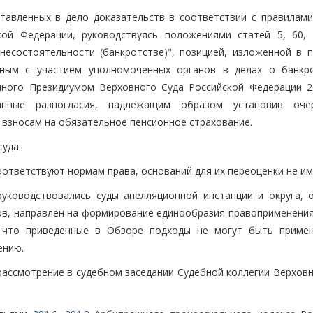
тавленных в дело доказательств в соответствии с правилами
кой Федерации, руководствуясь положениями статей 5, 60, 
есостоятельности (банкротстве)", позицией, изложенной в п
нным с участием уполномоченных органов в делах о банкр
нного Президиумом Верховного Суда Российской Федерации 20
анные разногласия, надлежащим образом установив оче
взносам на обязательное пенсионное страхование.
суда.
оответствуют нормам права, оснований для их переоценки не им
уководствовались суды апелляционной инстанции и округа, 
в, направлен на формирование единообразия правоприменения,
 что приведенные в Обзоре подходы не могут быть приме
ению.
рассмотрение в судебном заседании Судебной коллегии Верховн