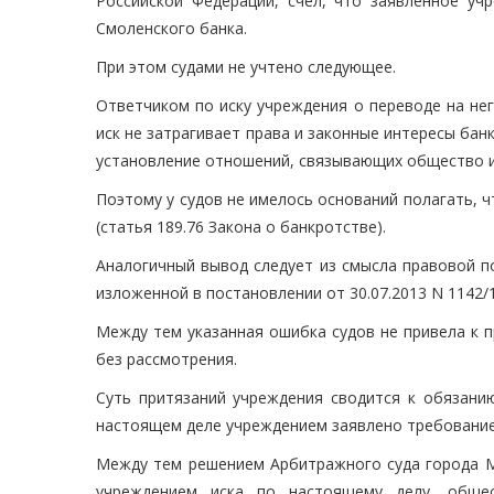
Российской Федерации, счел, что заявленное у
Смоленского банка.
При этом судами не учтено следующее.
Ответчиком по иску учреждения о переводе на не
иск не затрагивает права и законные интересы бан
установление отношений, связывающих общество и
Поэтому у судов не имелось оснований полагать, 
(статья 189.76 Закона о банкротстве).
Аналогичный вывод следует из смысла правовой п
изложенной в постановлении от 30.07.2013 N 1142/1
Между тем указанная ошибка судов не привела к 
без рассмотрения.
Суть притязаний учреждения сводится к обязани
настоящем деле учреждением заявлено требование
Между тем решением Арбитражного суда города Мо
учреждением иска по настоящему делу, обще