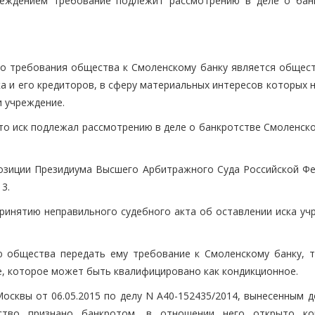
чреждением требование подлежит рассмотрению в деле о бан
го требования общества к Смоленскому банку является общест
ка и его кредиторов, в сферу материальных интересов которых 
 учреждение.
что иск подлежал рассмотрению в деле о банкротстве Смоленск
озиции Президиума Высшего Арбитражного Суда Российской Фе
3.
принятию неправильного судебного акта об оставлении иска уч
ю общества передать ему требование к Смоленскому банку, т
, которое может быть квалифицировано как кондикционное.
сквы от 06.05.2015 по делу N А40-152435/2014, вынесенным д
ство признано банкротом, в отношении него открыто ко