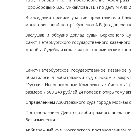
Горобородько В.Я., Михайлова Л.В.) по делу N А40-
В заседании приняли участие представители Санк
мониторинговый центр" Кузнецов А.В. (по довереннос
Заслушав и обсудив доклад судьи Верховного Су
Санкт-Петербургского государственного казенног
жалобы, Судебная коллегия по экономическим спо
Санкт-Петербургское государственное казенное 
обратилось в арбитражный суд с иском к закры
"Русские Инновационные Комплексные Системы" (
размере 7 583 240 рублей 24 копеек к открытому а
Определением Арбитражного суда города Москвы от
Постановлением Девятого арбитражного апелляцион
без изменения.
Арбитражный суд Московского постановлением от 