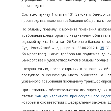
производство.
Согласно пункту 1 статьи 131 Закона о банкротс
производства, включая требования общества к тре
По общему правилу, с момента признания должни
требования кредиторов по неденежным обязатель
седьмой пункта 1 статьи 126 Закона о банкротств
Суда Российской Федерации от 22.06.2012 N
35
"О 
банкротстве"). Такие требования подлежат дене
банкротстве и удовлетворяются в общем порядке, 
Следовательно, после открытия в отношении общ
поступило в конкурсную массу общества, а не
указанного требования последнему трансформиров
При названных обстоятельствах иск учреждения п
статьи
148 Арбитражного процессуального кодек
который в соответствии с федеральным законом до
Поскольку допущенные судами при рассмотрени