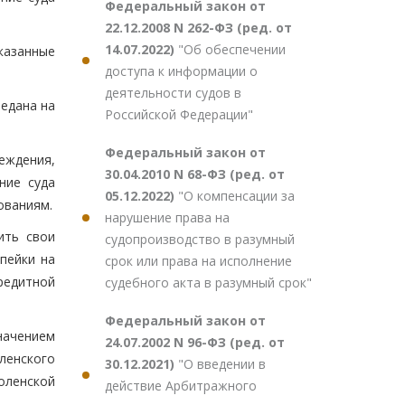
Федеральный закон от
22.12.2008 N 262-ФЗ (ред. от
14.07.2022)
"Об обеспечении
казанные
доступа к информации о
деятельности судов в
редана на
Российской Федерации"
Федеральный закон от
еждения,
30.04.2010 N 68-ФЗ (ред. от
ние суда
05.12.2022)
"О компенсации за
ованиям.
нарушение права на
ить свои
судопроизводство в разумный
пейки на
срок или права на исполнение
редитной
судебного акта в разумный срок"
Федеральный закон от
начением
24.07.2002 N 96-ФЗ (ред. от
ленского
30.12.2021)
"О введении в
моленской
действие Арбитражного