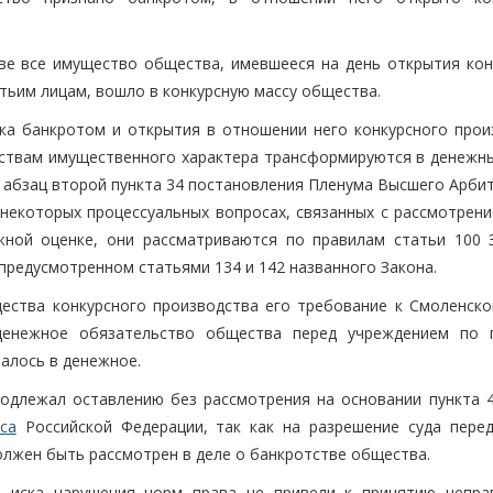
тве все имущество общества, имевшееся на день открытия кон
тьим лицам, вошло в конкурсную массу общества.
ка банкротом и открытия в отношении него конкурсного прои
ствам имущественного характера трансформируются в денежны
е, абзац второй пункта 34 постановления Пленума Высшего Арб
некоторых процессуальных вопросах, связанных с рассмотрени
жной оценке, они рассматриваются по правилам статьи 100 
предусмотренном статьями 134 и 142 названного Закона.
ества конкурсного производства его требование к Смоленско
денежное обязательство общества перед учреждением по 
алось в денежное.
одлежал оставлению без рассмотрения на основании пункта 4
са
Российской Федерации, так как на разрешение суда перед
лжен быть рассмотрен в деле о банкротстве общества.
и иска нарушения норм права не привели к принятию непра