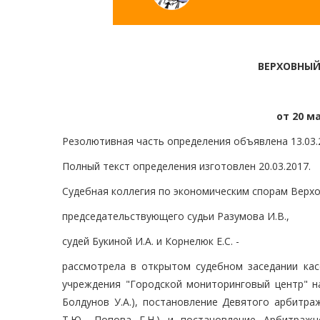
ВЕРХОВНЫЙ
от 20 ма
Резолютивная часть определения объявлена 13.03.
Полный текст определения изготовлен 20.03.2017.
Судебная коллегия по экономическим спорам Верхо
председательствующего судьи Разумова И.В.,
судей Букиной И.А. и Корнелюк Е.С. -
рассмотрела в открытом судебном заседании кас
учреждения "Городской мониторинговый центр" на
Болдунов У.А.), постановление Девятого арбитраж
Т.Ю., Попова Г.Н.) и постановление Арбитражн