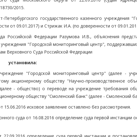
218730/2015.
т-Петербургского государственного казенного учреждения "Г
ти от 09.01.2017) и Стрижак И.А. (по доверенности от 09.01.201
да Российской Федерации Разумова И.В., объяснения предст
о учреждения "Городской мониторинговый центр", поддержавши
рам Верховного Суда Российской Федерации
установила:
учреждение "Городской мониторинговый центр" (далее - учр
тому акционерному обществу "Научно-производственное объ
далее - общество) о переводе на учреждение требования об
кционерному обществу "Смоленский банк" (далее - Смоленский ба
 15.06.2016 исковое заявление оставлено без рассмотрения.
ного суда от 16.08.2016 определение суда первой инстанции о
22.09.2016 определение суда первой инстанции и постановле