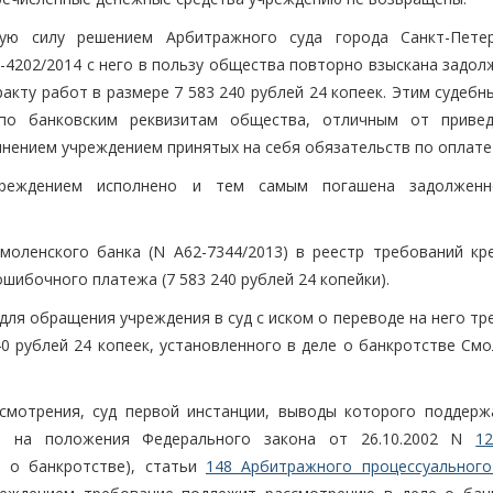
ную силу решением Арбитражного суда города Санкт-Пете
6-4202/2014 с него в пользу общества повторно взыскана задо
акту работ в размере 7 583 240 рублей 24 копеек. Этим судеб
 по банковским реквизитам общества, отличным от приве
нением учреждением принятых на себя обязательств по оплате
чреждением исполнено и тем самым погашена задолженн
моленского банка (N А62-7344/2013) в реестр требований кр
шибочного платежа (7 583 240 рублей 24 копейки).
ля обращения учреждения в суд с иском о переводе на него тр
0 рублей 24 копеек, установленного в деле о банкротстве Смо
смотрения, суд первой инстанции, выводы которого поддерж
сь на положения Федерального закона от 26.10.2002 N
1
н о банкротстве), статьи
148 Арбитражного процессуального