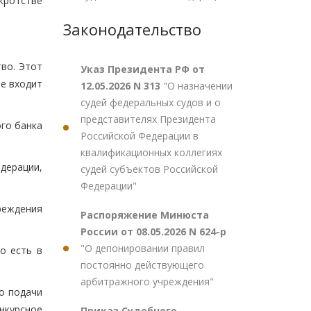
кротстве
Законодательство
во. Этот
Указ Президента РФ от
не входит
12.05.2026 N 313
"О назначении
судей федеральных судов и о
представителях Президента
ого банка
Российской Федерации в
квалификационных коллегиях
дерации,
судей субъектов Российской
Федерации"
реждения
Распоряжение Минюста
России от 08.05.2026 N 624-р
"О депонировании правил
о есть в
постоянно действующего
арбитражного учреждения"
о подачи
нкурсное
Приказ Судебного