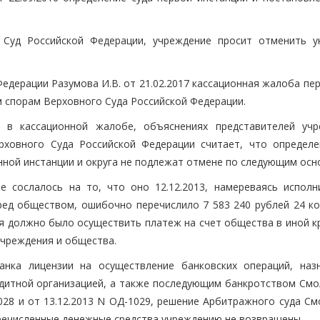
 Суд Российской Федерации, учреждение просит отменить у
едерации Разумова И.В. от 21.02.2017 кассационная жалоба пе
 спорам Верховного Суда Российской Федерации.
 в кассационной жалобе, объяснениях представителей учр
рховного Суда Российской Федерации считает, что определе
нной инстанции и округа не подлежат отмене по следующим осн
 сослалось на то, что оно 12.12.2013, намереваясь исполн
ред обществом, ошибочно перечислило 7 583 240 рублей 24 ко
тя должно было осуществить платеж на счет общества в иной к
учреждения и общества.
анка лицензии на осуществление банковских операций, наз
дитной организацией, а также последующим банкротством Смо
1028 и от 13.12.2013 N ОД-1029, решение Арбитражного суда С
перечисленные денежные средства учреждению не возвращены.