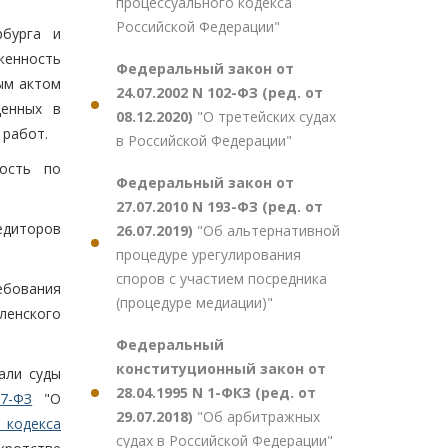
процессуального кодекса
Российской Федерации"
рбурга и
лженность
Федеральный закон от
ным актом
24.07.2002 N 102-ФЗ (ред. от
денных в
08.12.2020)
"О третейских судах
 работ.
в Российской Федерации"
ость по
Федеральный закон от
27.07.2010 N 193-ФЗ (ред. от
едиторов
26.07.2019)
"Об альтернативной
процедуре урегулирования
споров с участием посредника
ебования
(процедуре медиации)"
ленского
Федеральный
конституционный закон от
али суды
28.04.1995 N 1-ФКЗ (ред. от
27-ФЗ
"О
29.07.2018)
"Об арбитражных
 кодекса
судах в Российской Федерации"