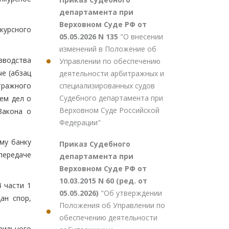
департамента при
Верховном Суде РФ от
курсного
05.05.2026 N 135
"О внесении
изменений в Положение об
зводства
Управлении по обеспечению
е (абзац
деятельности арбитражных и
специализированных судов
итражного
Судебного департамента при
ем дел о
Верховном Суде Российской
Закона о
Федерации"
му банку
Приказ Судебного
передаче
департамента при
Верховном Суде РФ от
10.03.2015 N 60 (ред. от
 части 1
05.05.2026)
"Об утверждении
ан спор,
Положения об Управлении по
обеспечению деятельности
вильного