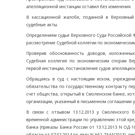
апелляционной инстанции оставил без изменения.
В кассационной жалобе, поданной в Верховный
судебные акты.
Определением судьи Верховного Суда Российской Ф
рассмотрение Судебной коллегии по экономическим
Проверив обоснованность доводов, изложенных
Судебная коллегия по экономическим спорам Ве
первой инстанции, постановления судов апелляцио
Обращаясь в суд с настоящим иском, учреждение
обязательства по государственному контракту пе
счет общества, открытый в Смоленском банке, хо
организации, указанный в письменном соглашении 
В связи с отзывом 13.12.2013 у Смоленского б
временной администрации по управлению этой кре
банка (приказы Банка России от 13.12.2013 N ОД-
области от 07.02.2014 по делу N А62-7344/2013), 