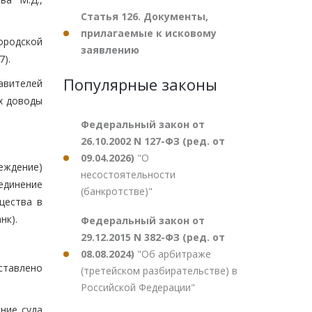
Статья 126. Документы,
прилагаемые к исковому
ородской
заявлению
7).
Популярные законы
авителей
х доводы
Федеральный закон от
26.10.2002 N 127-ФЗ (ред. от
09.04.2026)
"О
еждение)
несостоятельности
единение
(банкротстве)"
щества в
нк).
Федеральный закон от
29.12.2015 N 382-ФЗ (ред. от
08.08.2024)
"Об арбитраже
ставлено
(третейском разбирательстве) в
Российской Федерации"
ние суда