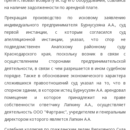
препятствовал возврату истцу его оборудования, ссылаясь
на наличие задолженности по арендной плате.
Прекращая производство по исковому заявлению
индивидуального предпринимателя Бурнусузяна А.А., суд
первой инстанции, с которым согласился суд
апелляционной инстанции, указал, что спор не
подведомственен Анапскому районному суду
Краснодарского края, поскольку возник в связи с
осуществлением сторонами предпринимательской
деятельности, в связи с чем разрешается в ином судебном
порядке. Также в обоснование экономического характера
сложившихся правоотношений суд указал на то, что в
спорном здании, в котором истец Бурнусузян А.А. арендовал
помещение и которое принадлежит на праве
собственности ответчику Лапкину А.А., осуществляет
деятельность ООО "Фартранс", учредителем и генеральным
директором которого является Лапкин А.А.
Судебная коллегия по гражданским делам Верховного Суда