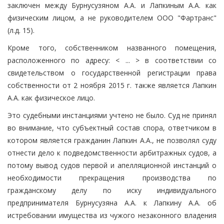
заключен между Бурнусузяном А.А. и Лапкиным А.А. как
физическим лицом, а не руководителем ООО "Фартранс"
(л.д. 15).
Кроме того, собственником названного помещения,
расположенного по адресу: < ... > в соответствии со
свидетельством о государственной регистрации права
собственности от 2 ноября 2015 г. также является Лапкин
А.А. как физическое лицо.
Это судебными инстанциями учтено не было. Суд не принял
во внимание, что субъектный состав спора, ответчиком в
котором является гражданин Лапкин А.А., не позволял суду
отнести дело к подведомственности арбитражных судов, а
потому вывод судов первой и апелляционной инстанций о
необходимости прекращения производства по
гражданскому делу по иску индивидуального
предпринимателя Бурнусузяна А.А. к Лапкину А.А. об
истребовании имущества из чужого незаконного владения