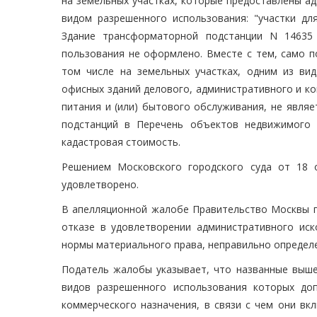
на земельных участках, которые предоставлены ад
видом разрешенного использования: "участки дл
Здание трансформаторной подстанции N 14635
пользования не оформлено. Вместе с тем, само п
том числе на земельных участках, одним из ви
офисных зданий делового, административного и к
питания и (или) бытового обслуживания, не явля
подстанций в Перечень объектов недвижимого 
кадастровая стоимость.
Решением Московского городского суда от 18 
удовлетворено.
В апелляционной жалобе Правительство Москвы п
отказе в удовлетворении административного ис
нормы материального права, неправильно определ
Податель жалобы указывает, что названные выше
видов разрешенного использования которых до
коммерческого назначения, в связи с чем они в