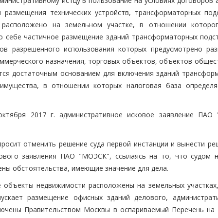
министративному истцу в пользование на условиях договоров а
я размещения технических устройств, трансформаторных подс
 расположено на земельном участке, в отношении которо
о себе частичное размещение зданий трансформаторных подст
дов разрешенного использования которых предусмотрено ра
оммерческого назначения, торговых объектов, объектов общес
ется достаточным основанием для включения зданий трансфор
имущества, в отношении которых налоговая база определя
октября 2017 г. административное исковое заявление ПАО
росит отменить решение суда первой инстанции и вынести ре
кового заявления ПАО "МОЭСК", ссылаясь на то, что судом 
ены обстоятельства, имеющие значение для дела.
 объекты недвижимости расположены на земельных участках,
пускает размещение офисных зданий делового, администрат
ключены Правительством Москвы в оспариваемый Перечень на 