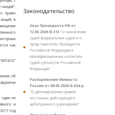
ренды, с
танций".
Законодательство
го право
анций, в
Указ Президента РФ от
змещение
12.05.2026 N 313
"О назначении
твенного
судей федеральных судов и о
маторных
представителях Президента
ется как
Российской Федерации в
квалификационных коллегиях
 "МОЭСК"
судей субъектов Российской
Федерации"
шение об
Распоряжение Минюста
нарушены
России от 08.05.2026 N 624-р
"О депонировании правил
 один из
постоянно действующего
арбитражного учреждения"
ивного и
2017 год
Приказ Судебного