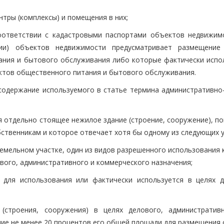
нтры (комплексы) и помещения в них;
оответствии с кадастровыми паспортами объектов недвижим
ции) объектов недвижимости предусматривает размещение
ания и бытового обслуживания либо которые фактически испо
ктов общественного питания и бытового обслуживания.
 содержание используемого в статье термина административно
я отдельно стоящее нежилое здание (строение, сооружение), п
ственникам и которое отвечает хотя бы одному из следующих у
земельном участке, один из видов разрешенного использования
вого, административного и коммерческого назначения;
о для использования или фактически используется в целях д
(строения, сооружения) в целях делового, административ
ние не менее 20 процентов его общей площади для размещения 