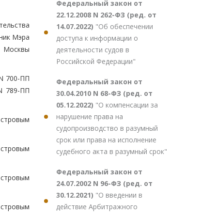
Федеральный закон от
22.12.2008 N 262-ФЗ (ред. от
тельства
14.07.2022)
"Об обеспечении
тник Мэра
доступа к информации о
а Москвы
деятельности судов в
Российской Федерации"
N 700-ПП
Федеральный закон от
N 789-ПП
30.04.2010 N 68-ФЗ (ред. от
05.12.2022)
"О компенсации за
нарушение права на
астровым
судопроизводство в разумный
срок или права на исполнение
астровым
судебного акта в разумный срок"
Федеральный закон от
астровым
24.07.2002 N 96-ФЗ (ред. от
30.12.2021)
"О введении в
действие Арбитражного
астровым