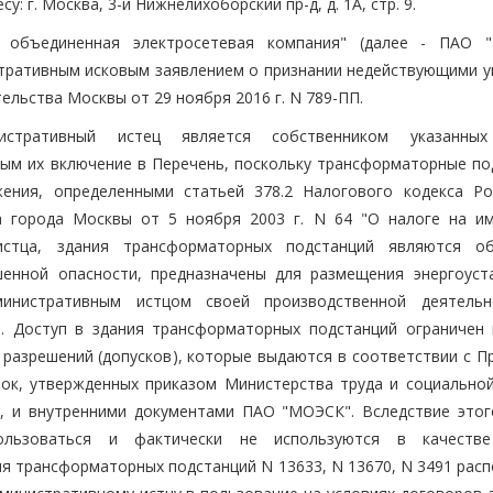
: г. Москва, 3-й Нижнелихоборский пр-д, д. 1А, стр. 9.
 объединенная электросетевая компания" (далее - ПАО 
стративным исковым заявлением о признании недействующими у
ельства Москвы от 29 ноября 2016 г. N 789-ПП.
стративный истец является собственником указанных
ым их включение в Перечень, поскольку трансформаторные по
ения, определенными статьей 378.2 Налогового кодекса Ро
на города Москвы от 5 ноября 2003 г. N 64 "О налоге на и
истца, здания трансформаторных подстанций являются о
шенной опасности, предназначены для размещения энергоуст
министративным истцом своей производственной деятель
и. Доступ в здания трансформаторных подстанций ограничен
 разрешений (допусков), которые выдаются в соответствии с П
вок, утвержденных приказом Министерства труда и социально
н, и внутренними документами ПАО "МОЭСК". Вследствие этог
ользоваться и фактически не используются в качестве
ия трансформаторных подстанций N 13633, N 13670, N 3491 рас