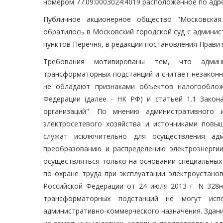
номером 77:09:0003024:4019 расположенное по адресу
Публичное акционерное общество "Московская
обратилось в Московский городской суд с админи
пунктов Перечня, в редакции постановления Правит
Требования мотивированы тем, что админи
трансформаторных подстанций и считает незаконн
не обладают признаками объектов налогооблож
Федерации (далее - НК РФ) и статьей 1.1 Зако
организаций". По мнению административного 
электросетевого хозяйства и источниками повы
служат исключительно для осуществления ад
преобразованию и распределению электроэнерги
осуществляться только на основании специальных
по охране труда при эксплуатации электроустано
Российской Федерации от 24 июля 2013 г. N 328
трансформаторных подстанций не могут исп
административно-коммерческого назначения. Здан