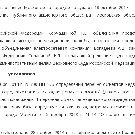
 решение Московского городского суда от 18 октября 2017 г.,
ление публичного акционерного общества "Московская объе
сийской Федерации Корчашкиной Т.Е., объяснения предс
ржавшей доводы апелляционной жалобы, возражения предс
объединенная электросетевая компания" Богадеева А.В., за
й Федерации Селяниной Н.Я., полагавшей решение суда по
 административным делам Верховного Суда Российской Федераци
установила:
бря 2014 г. N 700-ПП "Об определении перечня объектов нед
определяется как их кадастровая стоимость" (далее - поста
сно приложению 1 перечень объектов недвижимого имущества 
алоговая база определяется как их кадастровая стоимость 
на города Москвы от 5 ноября 2003 г. N 64 "О налоге на и
публиковано 28 ноября 2014 г. на официальном сайте Прави