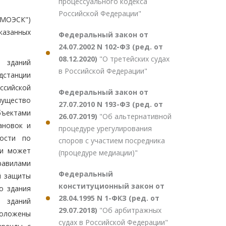
процессуального кодекса
Российской Федерации"
"МОЭСК")
казанных
Федеральный закон от
24.07.2002 N 102-ФЗ (ред. от
08.12.2020)
"О третейских судах
 зданий
в Российской Федерации"
дстанции
ссийской
Федеральный закон от
мущество
27.07.2010 N 193-ФЗ (ред. от
бъектами
26.07.2019)
"Об альтернативной
ановок и
процедуре урегулирования
ности по
споров с участием посредника
 и может
(процедуре медиации)"
равилами
Федеральный
й защиты
конституционный закон от
о здания
28.04.1995 N 1-ФКЗ (ред. от
 зданий
29.07.2018)
"Об арбитражных
положены
судах в Российской Федерации"