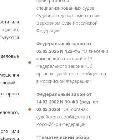
арбитражных и
специализированных судов
Судебного департамента при
ости или
Верховном Суде Российской
 офисов,
Федерации"
льзуются
Федеральный закон от
02.05.2026 N 122-ФЗ
"О внесении
-деловые
изменений в статьи 6 и 13
Федерального закона "Об
органах судейского сообщества
омещения
в Российской Федерации"
словий:
 которого
Федеральный закон от
14.03.2002 N 30-ФЗ (ред. от
02.05.2026)
"Об органах
елового,
судейского сообщества в
Российской Федерации"
ного или
"Тематический обзор
офисов и