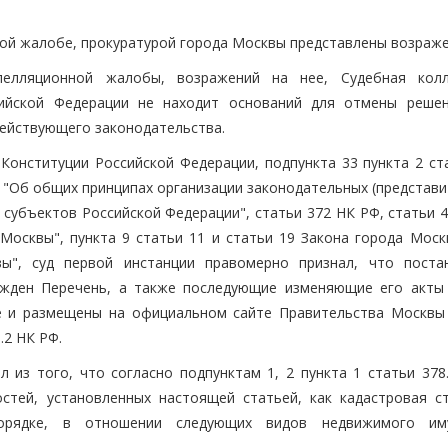
ой жалобе, прокуратурой города Москвы представлены возраже
пелляционной жалобы, возражений на нее, Судебная кол
ийской Федерации не находит оснований для отмены решен
действующего законодательства.
Конституции Российской Федерации, подпункта 33 пункта 2 ста
З "Об общих принципах организации законодательных (представ
 субъектов Российской Федерации", статьи 372 НК РФ, статьи 
 Москвы", пункта 9 статьи 11 и статьи 19 Закона города Моск
", суд первой инстанции правомерно признал, что поста
ржден Перечень, а также последующие изменяющие его акты
 и размещены на официальном сайте Правительства Москвы 
.2 НК РФ.
л из того, что согласно подпунктам 1, 2 пункта 1 статьи 378
стей, установленных настоящей статьей, как кадастровая с
орядке, в отношении следующих видов недвижимого иму