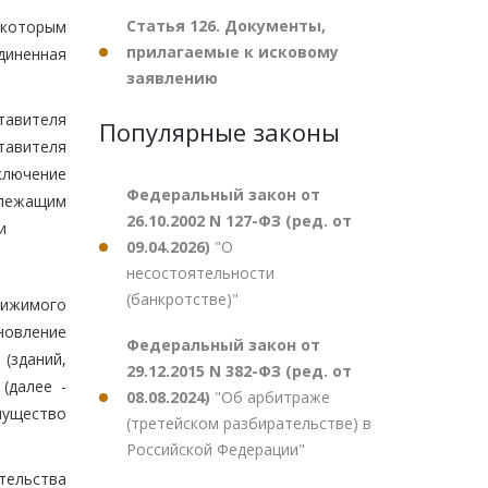
Статья 126. Документы,
 которым
прилагаемые к исковому
диненная
заявлению
тавителя
Популярные законы
тавителя
ключение
Федеральный закон от
длежащим
26.10.2002 N 127-ФЗ (ред. от
и
09.04.2026)
"О
несостоятельности
(банкротстве)"
вижимого
новление
Федеральный закон от
(зданий,
29.12.2015 N 382-ФЗ (ред. от
(далее -
08.08.2024)
"Об арбитраже
мущество
(третейском разбирательстве) в
Российской Федерации"
тельства