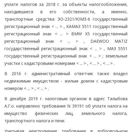
уплате налогов за 2018 г. за объекты налогообложения,
находившиеся в его собственности, а именно,
транспортные средства: ЭО-2321/ЮМЗ-6 государственный
регистрационный знак < ... > , КАМАЗ 5511 государственный
регистрационный знак < ... > BMW X5 государственный
регистрационный знак < ... > , DAEWOO MATIZ
государственный регистрационный знак < ... > , МАЗ 5551
государственный регистрационный знак < ... > ; земельные
участки с кадастровыми номерами < ... > , < ... > , < ... > .
В 2016 г. административный ответчик также владел
недвижимым имуществом - жилым домом с кадастровым
номером < ... > , < ... > .
В декабре 2019 г. налоговым органом в адрес Талыбова
А.Г.о. направлено требование N 39191 об уплате налога на
имущество физических лиц, земельного налога,
транспортного налога и пени.
Учитывая неисполнение требования в добровольном