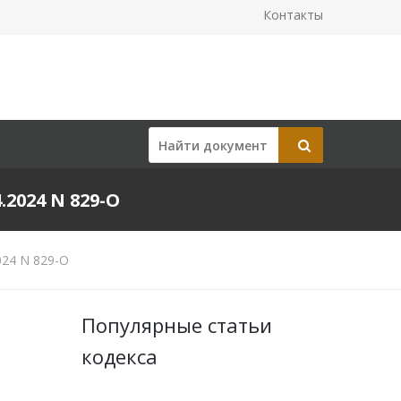
Контакты
024 N 829-О
024 N 829-О
Популярные статьи
кодекса