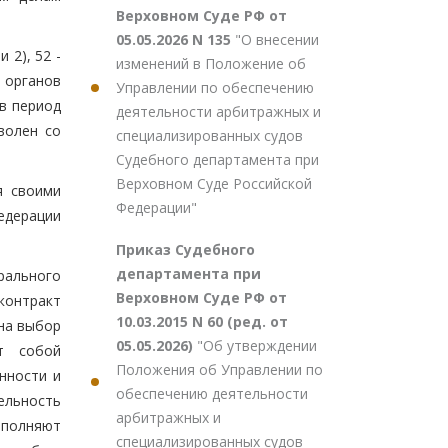
Верховном Суде РФ от
05.05.2026 N 135
"О внесении
 2), 52 -
изменений в Положение об
 органов
Управлении по обеспечению
 в период
деятельности арбитражных и
волен со
специализированных судов
Судебного департамента при
Верховном Суде Российской
я своими
Федерации"
едерации
Приказ Судебного
департамента при
рального
Верховном Суде РФ от
 контракт
10.03.2015 N 60 (ред. от
на выбор
05.05.2026)
"Об утверждении
т собой
Положения об Управлении по
нности и
обеспечению деятельности
ельность
арбитражных и
ыполняют
специализированных судов