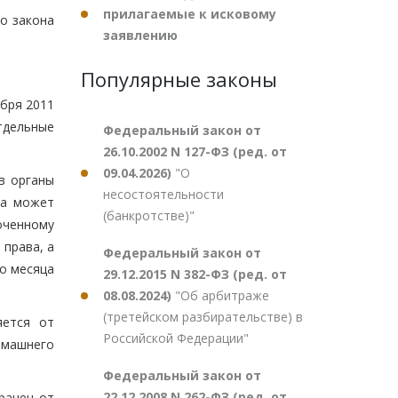
прилагаемые к исковому
о закона
заявлению
Популярные законы
бря 2011
тдельные
Федеральный закон от
26.10.2002 N 127-ФЗ (ред. от
09.04.2026)
"О
в органы
несостоятельности
ра может
(банкротстве)"
оченному
 права, а
Федеральный закон от
го месяца
29.12.2015 N 382-ФЗ (ред. от
08.08.2024)
"Об арбитраже
(третейском разбирательстве) в
яется от
Российской Федерации"
омашнего
Федеральный закон от
22.12.2008 N 262-ФЗ (ред. от
ранен от