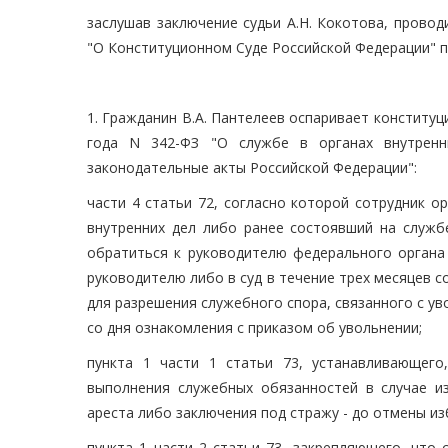
заслушав заключение судьи А.Н. Кокотова, прово
"О Конституционном Суде Российской Федерации" п
1. Гражданин В.А. Пантелеев оспаривает конститу
года N 342-ФЗ "О службе в органах внутренн
законодательные акты Российской Федерации":
части 4 статьи 72, согласно которой сотрудник о
внутренних дел либо ранее состоявший на служб
обратиться к руководителю федерального органа
руководителю либо в суд в течение трех месяцев со
для разрешения служебного спора, связанного с ув
со дня ознакомления с приказом об увольнении;
пункта 1 части 1 статьи 73, устанавливающего
выполнения служебных обязанностей в случае и
ареста либо заключения под стражу - до отмены и
пункта 1 части 2 статьи 73, закрепляющего, что