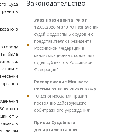
Законодательство
ого Суда
трения в
Указ Президента РФ от
12.05.2026 N 313
"О назначении
казано в
судей федеральных судов и о
представителях Президента
по городу
Российской Федерации в
сть была
квалификационных коллегиях
жностей.
судей субъектов Российской
тствии с
Федерации"
 внесении
Распоряжение Минюста
 органов
России от 08.05.2026 N 624-р
"О депонировании правил
зменения
постоянно действующего
30 марта
арбитражного учреждения"
ции от 5
Приказ Судебного
тказано в
департамента при
им делам