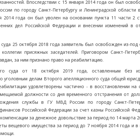
занностей. Впоследствии с 15 января 2014 года он был освоб
ссии по городу Санкт-Петербургу и Ленинградской области в
 2014 года он был уволен на основании пункта 11 части 2 с
ренних дел Российской Федерации и внесении изменений в о
 суда 25 октября 2018 года заявитель был освобожден из-под 
 коллегии присяжных заседателей. Приговором Санкт-Петерб
авдан, за ним признано право на реабилитацию.
кого суда от 18 октября 2019 года, оставленным без и
о уголовным делам Второго апелляционного суда общей юрисд
еабилитации удовлетворены частично - в восстановлении на 
замещаемой должности со дня временного отстранения от дол
хождения службы в ГУ МВД России по городу Санкт-Пете
 финансов Российской Федерации за счет казны Российской Фед
компенсации за денежное довольствие за период по 14 марта 2
еты вещевого имущества за период до 7 ноября 2014 года и в 
омощи.