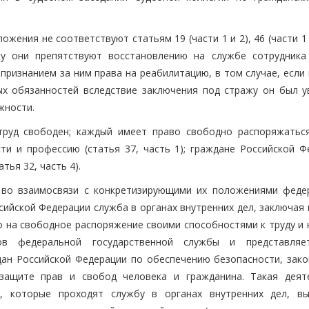
жения не соответствуют статьям 19 (части 1 и 2), 46 (части 1 и
ку они препятствуют восстановлению на службе сотрудника
 признанием за ним права на реабилитацию, в том случае, если
х обязанностей вследствие заключения под стражу он был у
жности.
 труд свободен; каждый имеет право свободно распоряжатьс
ти и профессию (статья 37, часть 1); граждане Российской Ф
тья 32, часть 4).
 во взаимосвязи с конкретизирующими их положениями феде
сийской Федерации служба в органах внутренних дел, заключая
о на свободное распоряжение своими способностями к труду и 
ов федеральной государственной службы и представляе
ан Российской Федерации по обеспечению безопасности, зако
 защите прав и свобод человека и гражданина. Такая деят
а, которые проходят службу в органах внутренних дел, в