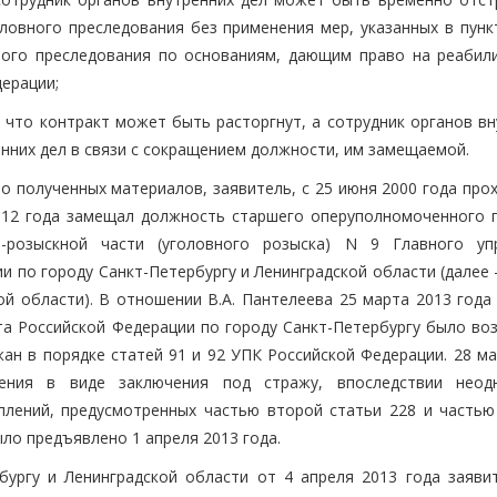
ловного преследования без применения мер, указанных в пункт
вного преследования по основаниям, дающим право на реабил
ерации;
, что контракт может быть расторгнут, а сотрудник органов в
енних дел в связи с сокращением должности, им замещаемой.
но полученных материалов, заявитель, с 25 июня 2000 года пр
2012 года замещал должность старшего оперуполномоченного 
розыскной части (уголовного розыска) N 9 Главного уп
и по городу Санкт-Петербургу и Ленинградской области (далее
ой области). В отношении В.А. Пантелеева 25 марта 2013 года
а Российской Федерации по городу Санкт-Петербургу было во
жан в порядке статей 91 и 92 УПК Российской Федерации. 28 м
ения в виде заключения под стражу, впоследствии неод
плений, предусмотренных частью второй статьи 228 и частью
ло предъявлено 1 апреля 2013 года.
ургу и Ленинградской области от 4 апреля 2013 года заяви