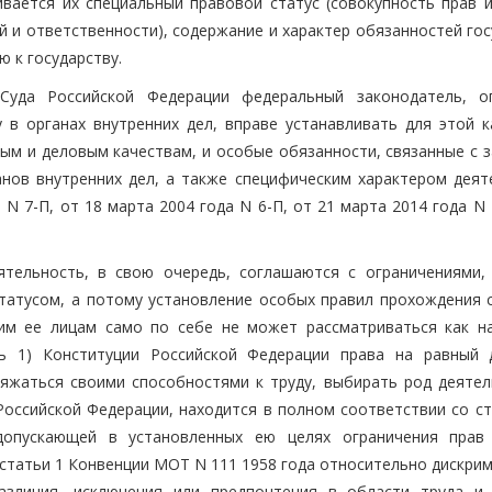
вается их специальный правовой статус (совокупность прав и
й и ответственности), содержание и характер обязанностей го
 к государству.
Суда Российской Федерации федеральный законодатель, о
 в органах внутренних дел, вправе устанавливать для этой к
ным и деловым качествам, и особые обязанности, связанные с 
нов внутренних дел, а также специфическим характером деят
 N 7-П, от 18 марта 2004 года N 6-П, от 21 марта 2014 года N 
ятельность, в свою очередь, соглашаются с ограничениями,
атусом, а потому установление особых правил прохождения 
шим ее лицам само по себе не может рассматриваться как н
ть 1) Конституции Российской Федерации права на равный 
яжаться своими способностями к труду, выбирать род деятел
Российской Федерации, находится в полном соответствии со ст
 допускающей в установленных ею целях ограничения прав
 статьи 1 Конвенции МОТ N 111 1958 года относительно дискри
азличия, исключения или предпочтения в области труда и 