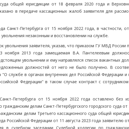
 суда общей юрисдикции от 18 февраля 2020 года и Верховн
казано в передаче кассационных жалоб заявителя для рассмо
да Санкт-Петербурга от 15 ноября 2022 года, в частности, от
 увольнения незаконным и восстановлении на службе.
к увольнения заявителя, указав, что приказом ГУ МВД России 
 23 ноября 2013 года замещаемая В.А. Пантелеевым должно
едстоящем увольнении и ему направлялся список вакантных дол
едложенных должностей от него не было получено. В соотве
а "О службе в органах внутренних дел Российской Федерации и
ссийской Федерации" в таком случае контракт с сотрудником
Санкт-Петербурга от 15 ноября 2022 года оставлено без и
 гражданским делам Санкт-Петербургского городского суда от 
гражданским делам Третьего кассационного суда общей юрисдик
да Российской Федерации от 11 августа 2023 года заявителю о
ия в судебном заседании Судебной коллегии по гражданск