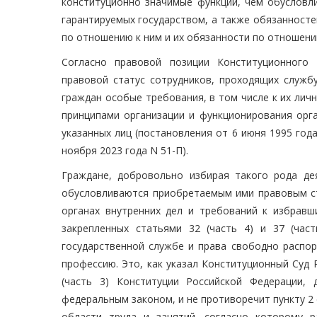
конституционно значимые функции, чем обусловли
гарантируемых государством, а также обязанносте
по отношению к ним и их обязанности по отношению
Согласно правовой позиции Конституционного 
правовой статус сотрудников, проходящих службу
граждан особые требования, в том числе к их лич
принципами организации и функционирования орга
указанных лиц (постановления от 6 июня 1995 года
ноября 2023 года N 51-П).
Граждане, добровольно избирая такого рода де
обусловливаются приобретаемым ими правовым ст
органах внутренних дел и требований к избрав
закрепленных статьями 32 (часть 4) и 37 (час
государственной службе и права свободно распор
профессию. Это, как указал Конституционный Суд 
(часть 3) Конституции Российской Федерации,
федеральным законом, и не противоречит пункту 2
области труда и занятий, согласно которому р