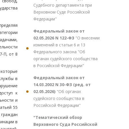
 свобод,
Судебного департамента при
сударства
Верховном Суде Российской
Федерации"
пределяя
Федеральный закон от
атегории
02.05.2026 N 122-ФЗ
"О внесении
задачами,
изменений в статьи 6 и 13
ельности
Федерального закона "Об
7-П, от 8
органах судейского сообщества
в Российской Федерации"
 которые
Федеральный закон от
службы в
14.03.2002 N 30-ФЗ (ред. от
арушение
02.05.2026)
"Об органах
доступ к
судейского сообщества в
ьности и
Российской Федерации"
атьей 55
 граждан
"Тематический обзор
минации в
Верховного Суда Российской
занятий,