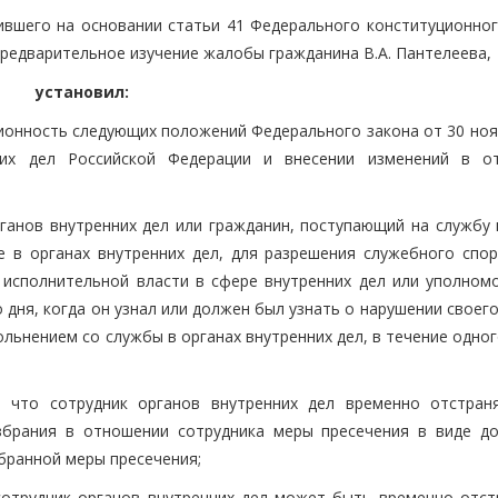
дившего на основании статьи 41 Федерального конституционног
редварительное изучение жалобы гражданина В.А. Пантелеева,
установил:
ционность следующих положений Федерального закона от 30 ноя
их дел Российской Федерации и внесении изменений в о
рганов внутренних дел или гражданин, поступающий на службу 
е в органах внутренних дел, для разрешения служебного спо
 исполнительной власти в сфере внутренних дел или уполном
 дня, когда он узнал или должен был узнать о нарушении своего
ольнением со службы в органах внутренних дел, в течение одно
, что сотрудник органов внутренних дел временно отстран
збрания в отношении сотрудника меры пресечения в виде д
збранной меры пресечения;
 сотрудник органов внутренних дел может быть временно отст