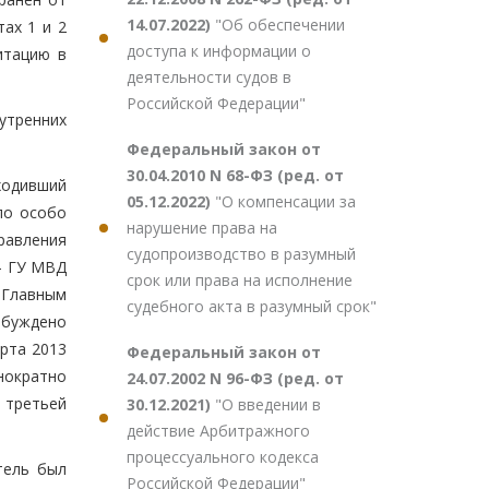
14.07.2022)
"Об обеспечении
ах 1 и 2
доступа к информации о
итацию в
деятельности судов в
Российской Федерации"
нутренних
Федеральный закон от
30.04.2010 N 68-ФЗ (ред. от
оходивший
05.12.2022)
"О компенсации за
по особо
нарушение права на
равления
судопроизводство в разумный
 - ГУ МВД
срок или права на исполнение
 Главным
судебного акта в разумный срок"
збуждено
арта 2013
Федеральный закон от
нократно
24.07.2002 N 96-ФЗ (ред. от
 третьей
30.12.2021)
"О введении в
действие Арбитражного
процессуального кодекса
тель был
Российской Федерации"