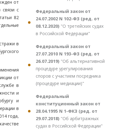
ожден от
 связи с
Федеральный закон от
татьи 82
24.07.2002 N 102-ФЗ (ред. от
тдельные
08.12.2020)
"О третейских судах
в Российской Федерации"
стражи в
Федеральный закон от
ургского
27.07.2010 N 193-ФЗ (ред. от
26.07.2019)
"Об альтернативной
процедуре урегулирования
зменения
споров с участием посредника
икции от
(процедуре медиации)"
службе в
жности и
Федеральный
рбургу и
конституционный закон от
ерации в
28.04.1995 N 1-ФКЗ (ред. от
014 года,
29.07.2018)
"Об арбитражных
качестве
судах в Российской Федерации"