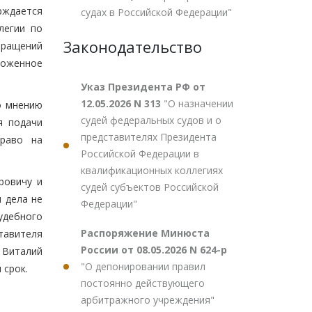
ерждается
судах в Российской Федерации"
легии по
Законодательство
бращений
ложенное
Указ Президента РФ от
12.05.2026 N 313
"О назначении
о мнению
судей федеральных судов и о
я подачи
представителях Президента
право на
Российской Федерации в
квалификационных коллегиях
ровичу и
судей субъектов Российской
 дела не
Федерации"
удебного
Распоряжение Минюста
ставителя
России от 08.05.2026 N 624-р
 Виталий
"О депонировании правил
 срок.
постоянно действующего
арбитражного учреждения"