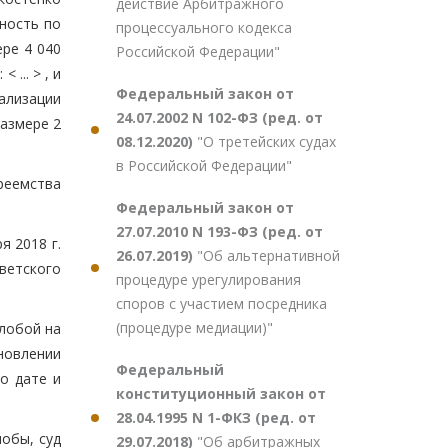
действие Арбитражного
ность по
процессуального кодекса
ере 4 040
Российской Федерации"
... > , и
Федеральный закон от
ализации
24.07.2002 N 102-ФЗ (ред. от
азмере 2
08.12.2020)
"О третейских судах
в Российской Федерации"
преемства
Федеральный закон от
27.07.2010 N 193-ФЗ (ред. от
 2018 г.
26.07.2019)
"Об альтернативной
ветского
процедуре урегулирования
споров с участием посредника
(процедуре медиации)"
лобой на
ановлении
Федеральный
о дате и
конституционный закон от
28.04.1995 N 1-ФКЗ (ред. от
обы, суд
29.07.2018)
"Об арбитражных