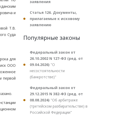
заявления
жданским
Статья 126. Документы,
оровича и
прилагаемые к исковому
заявлению
вой Т.В.
ого Суда
Популярные законы
Федеральный закон от
26.10.2002 N 127-ФЗ (ред. от
рока для
09.04.2026)
"О
 иск ООО
несостоятельности
ложенное
(банкротстве)"
м первой
Федеральный закон от
казано.
29.12.2015 N 382-ФЗ (ред. от
08.08.2024)
"Об арбитраже
нстанции
(третейском разбирательстве) в
яционном
Российской Федерации"