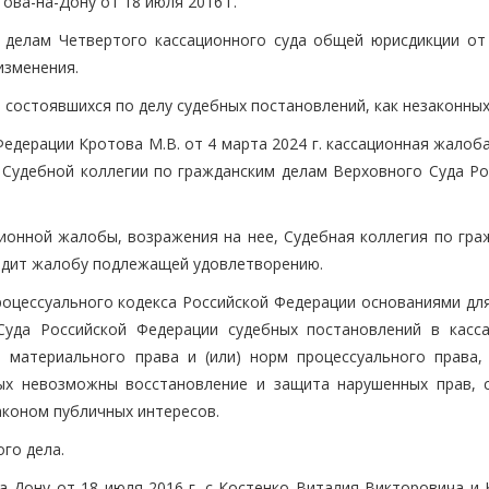
ова-на-Дону от 18 июля 2016 г.
 делам Четвертого кассационного суда общей юрисдикции от
изменения.
 состоявшихся по делу судебных постановлений, как незаконных
едерации Кротова М.В. от 4 марта 2024 г. кассационная жалоб
 Судебной коллегии по гражданским делам Верховного Суда Ро
ионной жалобы, возражения на нее, Судебная коллегия по гра
одит жалобу подлежащей удовлетворению.
процессуального кодекса Российской Федерации основаниями дл
Суда Российской Федерации судебных постановлений в касс
 материального права и (или) норм процессуального права,
рых невозможны восстановление и защита нарушенных прав, 
аконом публичных интересов.
го дела.
а-Дону от 18 июля 2016 г. с Костенко Виталия Викторовича и 