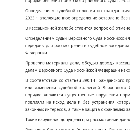
порядке решения Советского районного суда г. Рост
Определением судебной коллегии по гражданским
2023 г. апелляционное определение оставлено без 
В кассационной жалобе ставится вопрос об отмене
Определением судьи Верховного Суда Российской Ф
переданы для рассмотрения в судебном заседании
Федерации.
Проверив материалы дела, обсудив доводы кассац
делам Верховного Суда Российской Федерации нах
В соответствии со статьей 390.14 Гражданского 
или изменения судебной коллегией Верховного 
порядке являются существенные нарушения норм
повлияли на исход дела и без устранения кото
законных интересов, а также защита охраняемых з
Такие нарушения допущены при рассмотрении данно
Решением Советского районного суда г. Ростова-н