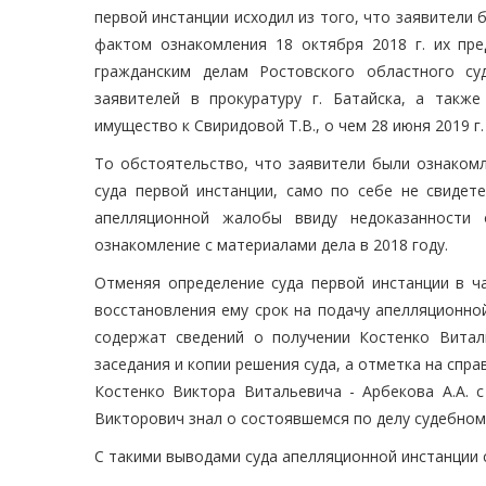
первой инстанции исходил из того, что заявители
фактом ознакомления 18 октября 2018 г. их пре
гражданским делам Ростовского областного су
заявителей в прокуратуру г. Батайска, а такж
имущество к Свиридовой Т.В., о чем 28 июня 2019 г.
То обстоятельство, что заявители были ознакомл
суда первой инстанции, само по себе не свидет
апелляционной жалобы ввиду недоказанности 
ознакомление с материалами дела в 2018 году.
Отменяя определение суда первой инстанции в ч
восстановления ему срок на подачу апелляционно
содержат сведений о получении Костенко Витал
заседания и копии решения суда, а отметка на спр
Костенко Виктора Витальевича - Арбекова А.А. 
Викторович знал о состоявшемся по делу судебном
С такими выводами суда апелляционной инстанции 