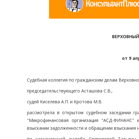
ВЕРХОВНЫЙ
от 9 ап
Судебная коллегия по гражданским делам Верховно
председательствующего Асташова С.В.,
судей Киселева А.П. и Кротова М.В.
рассмотрела в открытом судебном заседании гр
"Микрофинансовая организация "АСД-ФИНАНС" к
взыскании задолженности и обращении взыскания 
по кассационной жалобе Свиридовой Татьяны 