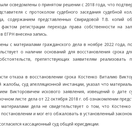
 были осведомлены о принятом решении с 2018 года, что подтв
дставителя с протоколом судебного заседания судебной кол
да, содержанием представленных Свиридовой Т.В. копий о
е фактом регистрации перехода права собственности на за
 в ЕГРН внесена запись.
ены с материалами гражданского дела в ноябре 2022 года, п
ельствует о наличии оснований для восстановления срока дл
обстоятельств, препятствующих заявителям реализовать 
асти отказа в восстановлении срока Костенко Виталию Викто
й жалобы, суд апелляционной инстанции, указал что материалы
ием Викторовичем искового заявления, извещений о дате с
авочном листе дела от 22 октября 2018 г. об ознакомлении пред
с материалами дела не свидетельствует о том, что Костенко
 постановлении и мог его обжаловать в установленный законом
согласился кассационный суд общей юрисдикции.