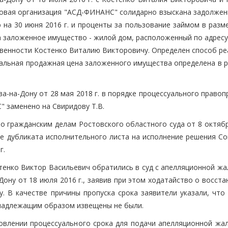
овая организация "АСД-ФИНАНС" солидарно взыскана задолжен
 на 30 июня 2016 г. и проценты за пользование займом в разм
 заложенное имущество - жилой дом, расположенный по адресу: < 
твенности Костенко Виталию Викторовичу. Определен способ ре
чальная продажная цена заложенного имущества определена в р
а-на-Дону от 28 мая 2018 г. в порядке процессуального право
 заменено на Свиридову Т.В.
 гражданским делам Ростовского областного суда от 8 октября
че дубликата исполнительного листа на исполнение решения Со
г.
тенко Виктор Васильевич обратились в суд с апелляционной жа
Дону от 18 июля 2016 г., заявив при этом ходатайство о восст
. В качестве причины пропуска срока заявители указали, что 
 надлежащим образом извещены не были.
овлении процессуального срока для подачи апелляционной жал