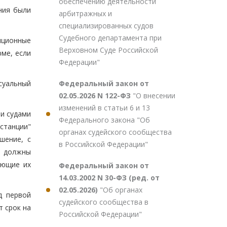
обеспечению деятельности
ния были
арбитражных и
специализированных судов
Судебного департамента при
яционные
Верховном Суде Российской
ме, если
Федерации"
Федеральный закон от
суальный
02.05.2026 N 122-ФЗ
"О внесении
изменений в статьи 6 и 13
и судами
Федерального закона "Об
станции"
органах судейского сообщества
шение, с
в Российской Федерации"
) должны
ающие их
Федеральный закон от
14.03.2002 N 30-ФЗ (ред. от
02.05.2026)
"Об органах
д первой
судейского сообщества в
т срок на
Российской Федерации"