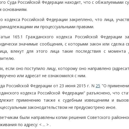
ого Суда Российской Федерации находит, что с обжалуемыми с
м основаниям.
го кодекса Российской Федерации закреплено, что лица, участ
принадлежащими им процессуальными правами.
атьи 165.1 Гражданского кодекса Российской Федерации за
идически значимые сообщения, с которыми закон или сделка с
лица, влекут для этого лица такие последствия с момента 
вителю.
, если оно поступило лицу, которому оно направлено (адресат
вручено или адресат не ознакомился с ним.
да Российской Федерации от 23 июня 2015 г. N
25
"О применени
данского кодекса Российской Федерации" разъяснено, что стат
одлежит применению также к судебным извещениям и вызов
цессуальным законодательством не предусмотрено иное.
ответчикам были направлены копии решения Советского районног
вания по адресу: < ... > .