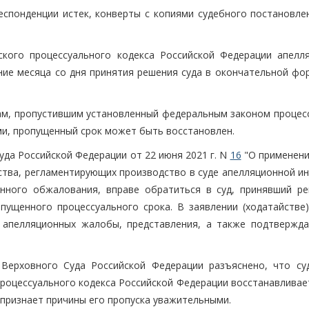
еспонденции истек, конверты с копиями судебного постановле
ского процессуального кодекса Российской Федерации апелл
ние месяца со дня принятия решения суда в окончательной фор
ицам, пропустившим установленный федеральным законом процес
ми, пропущенный срок может быть восстановлен.
уда Российской Федерации от 22 июня 2021 г. N
16
"О применени
ства, регламентирующих производство в суде апелляционной ин
онного обжалования, вправе обратиться в суд, принявший ре
пущенного процессуального срока. В заявлении (ходатайстве
у апелляционных жалобы, представления, а также подтвержд
 Верховного Суда Российской Федерации разъяснено, что су
процессуального кодекса Российской Федерации восстанавливае
 признает причины его пропуска уважительными.