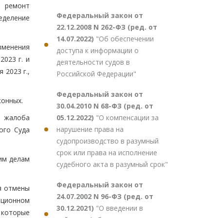
и ремонт
Федеральный закон от
еделение
22.12.2008 N 262-ФЗ (ред. от
14.07.2022)
"Об обеспечении
зменения
доступа к информации о
023 г. и
деятельности судов в
 2023 г.,
Российской Федерации"
Федеральный закон от
конных.
30.04.2010 N 68-ФЗ (ред. от
05.12.2022)
"О компенсации за
я жалоба
нарушение права на
ого Суда
судопроизводство в разумный
срок или права на исполнение
им делам
судебного акта в разумный срок"
Федеральный закон от
я отмены
24.07.2002 N 96-ФЗ (ред. от
ационном
30.12.2021)
"О введении в
 которые