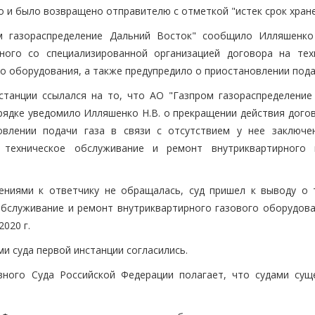
о и было возвращено отправителю с отметкой "истек срок хране
м газораспределение Дальний Восток" сообщило Илляшенко
ного со специализированной организацией договора на тех
о оборудования, а также предупредило о приостановлении пода
станции ссылался на то, что АО "Газпром газораспределение
рядке уведомило Илляшенко Н.В. о прекращении действия догов
овлении подачи газа в связи с отсутствием у нее заключе
 техническое обслуживание и ремонт внутриквартирного 
ениями к ответчику не обращалась, суд пришел к выводу о 
бслуживание и ремонт внутриквартирного газового оборудова
2020 г.
и суда первой инстанции согласились.
вного Суда Российской Федерации полагает, что судами сущ