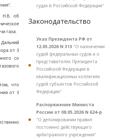
ния".
судах в Российской Федерации"
 Н.В. об
Законодательство
ническое
чи газа.
Указ Президента РФ от
 Дальний
12.05.2026 N 313
"О назначении
ора от 3
судей федеральных судов и о
нного со
представителях Президента
газового
Российской Федерации в
квалификационных коллегиях
судей субъектов Российской
том, что
Федерации"
ния от 3
Распоряжение Минюста
России от 08.05.2026 N 624-р
"О депонировании правил
ественно
постоянно действующего
арбитражного учреждения"