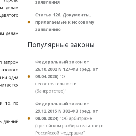
заявления
им делам
Статья 126. Документы,
Девятого
прилагаемые к исковому
заявлению
им делам
Популярные законы
Федеральный закон от
"Газпром
26.10.2002 N 127-ФЗ (ред. от
газового
09.04.2026)
"О
и ни одна
несостоятельности
читается
(банкротстве)"
и, то, по
Федеральный закон от
29.12.2015 N 382-ФЗ (ред. от
08.08.2024)
"Об арбитраже
ь данный
(третейском разбирательстве) в
Российской Федерации"