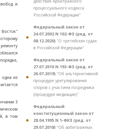
действие Арбитражного
свобод и
процессуального кодекса
Российской Федерации"
Федеральный закон от
 Восток"
24.07.2002 N 102-ФЗ (ред. от
которому
08.12.2020)
"О третейских судах
ремонту
в Российской Федерации"
 обязался
Федеральный закон от
порядке,
27.07.2010 N 193-ФЗ (ред. от
26.07.2019)
"Об альтернативной
и одна из
процедуре урегулирования
читается
споров с участием посредника
(процедуре медиации)"
ончании 3
Федеральный
ническом
конституционный закон от
й, в том
28.04.1995 N 1-ФКЗ (ред. от
29.07.2018)
"Об арбитражных