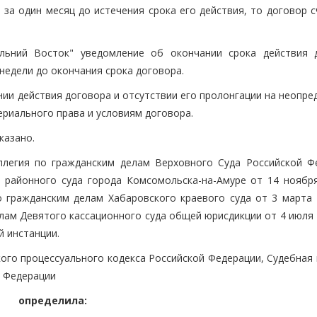
 за один месяц до истечения срока его действия, то договор 
льний Восток" уведомление об окончании срока действия 
е недели до окончания срока договора.
нии действия договора и отсутствии его пролонгации на неопр
риального права и условиям договора.
казано.
ллегия по гражданским делам Верховного Суда Российской Ф
районного суда города Комсомольска-на-Амуре от 14 ноября 
 гражданским делам Хабаровского краевого суда от 3 марта 2
ам Девятого кассационного суда общей юрисдикции от 4 июля 2
й инстанции.
кого процессуального кодекса Российской Федерации, Судебная
й Федерации
определила: