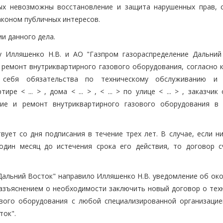
рых невозможны восстановление и защита нарушенных прав, 
аконом публичных интересов.
и данного дела.
у Илляшенко Н.В. и АО "Газпром газораспределение Дальний
 ремонт внутриквартирного газового оборудования, согласно 
 себя обязательства по техническому обслуживанию и 
е < ... > , дома < ... > , < ... > по улице < ... > , заказчик
ние и ремонт внутриквартирного газового оборудования в 
вует со дня подписания в течение трех лет. В случае, если н
один месяц до истечения срока его действия, то договор с
 Дальний Восток" направило Илляшенко Н.В. уведомление об ок
 разъяснением о необходимости заключить новый договор о тех
вого оборудования с любой специализированной организацие
ток".