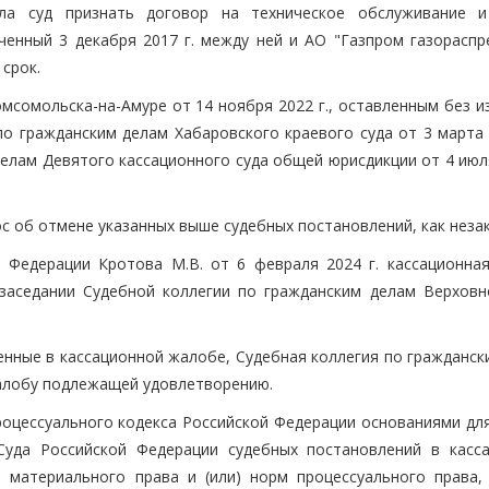
ла суд признать договор на техническое обслуживание 
ченный 3 декабря 2017 г. между ней и АО "Газпром газораспр
срок.
мсомольска-на-Амуре от 14 ноября 2022 г., оставленным без и
о гражданским делам Хабаровского краевого суда от 3 марта 2
елам Девятого кассационного суда общей юрисдикции от 4 июля
с об отмене указанных выше судебных постановлений, как неза
 Федерации Кротова М.В. от 6 февраля 2024 г. кассационна
заседании Судебной коллегии по гражданским делам Верховн
енные в кассационной жалобе, Судебная коллегия по гражданск
алобу подлежащей удовлетворению.
процессуального кодекса Российской Федерации основаниями дл
Суда Российской Федерации судебных постановлений в касс
 материального права и (или) норм процессуального права,