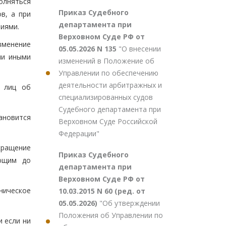
олняться
Приказ Судебного
в, а при
департамента при
иями.
Верховном Суде РФ от
изменение
05.05.2026 N 135
"О внесении
ли иными
изменений в Положение об
Управлении по обеспечению
деятельности арбитражных и
х лиц об
специализированных судов
Судебного департамента при
ановится
Верховном Суде Российской
Федерации"
кращение
Приказ Судебного
ующим до
департамента при
Верховном Суде РФ от
ническое
10.03.2015 N 60 (ред. от
05.05.2026)
"Об утверждении
Положения об Управлении по
и если ни