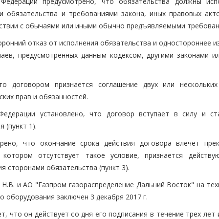
 Федерации предусмотрено, что обязательства должны исп
 обязательства и требованиями закона, иных правовых акто
етствии с обычаями или иными обычно предъявляемыми требован
торонний отказ от исполнения обязательства и одностороннее 
чаев, предусмотренных данным кодексом, другими законами и
то договором признается соглашение двух или нескольки
ких прав и обязанностей.
Федерации установлено, что договор вступает в силу и ст
 (пункт 1).
ено, что окончание срока действия договора влечет пре
 котором отсутствует такое условие, признается действ
я сторонами обязательства (пункт 3).
Н.В. и АО "Газпром газораспределение Дальний Восток" на тех
о оборудования заключен 3 декабря 2017 г.
т, что он действует со дня его подписания в течение трех лет 