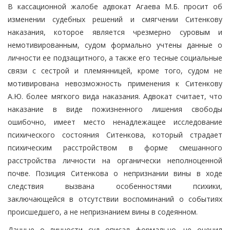
В кассационной жалобе адвокат Агаева М.Б. просит об
изменении судебных решений и смягчении Ситенкову
наказания, которое является чрезмерно суровым и
немотивированным, судом формально учтены данные о
личности ее подзащитного, а также его тесные социальные
связи с сестрой и племянницей, кроме того, судом не
мотивирована невозможность применения к Ситенкову
А.Ю. более мягкого вида наказания. Адвокат считает, что
наказание в виде пожизненного лишения свободы
ошибочно, имеет место ненадлежащее исследование
психического состояния Ситенкова, который страдает
психическим расстройством в форме смешанного
расстройства личности на органически неполноценной
почве. Позиция Ситенкова о непризнании вины в ходе
следствия вызвана особенностями психики,
заключающейся в отсутствии воспоминаний о событиях
происшедшего, а не непризнанием вины в содеянном.
Данные о личности суд описал формально, не оценил