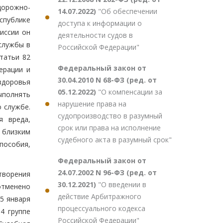
дорожно-
14.07.2022)
"Об обеспечении
спублике
доступа к информации о
иссии он
деятельности судов в
службы в
Российской Федерации"
татьи 82
Федеральный закон от
ерации и
30.04.2010 N 68-ФЗ (ред. от
здоровья
05.12.2022)
"О компенсации за
ыполнять
нарушение права на
 службе.
судопроизводство в разумный
я вреда,
срок или права на исполнение
 близким
судебного акта в разумный срок"
пособия,
Федеральный закон от
24.07.2002 N 96-ФЗ (ред. от
творения
30.12.2021)
"О введении в
отменено
действие Арбитражного
5 января
процессуального кодекса
4 группе
Российской Федерации"