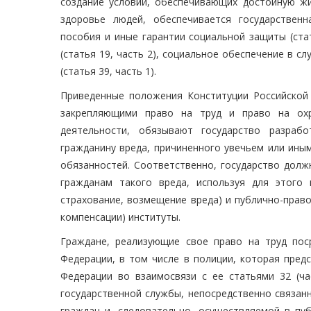
создание условий, обеспечивающих достойную жи
здоровье людей, обеспечивается государственн
пособия и иные гарантии социальной защиты (ста
(статья 19, часть 2), социальное обеспечение в с
(статья 39, часть 1).
Приведенные положения Конституции Российской Ф
закрепляющими право на труд и право на охр
деятельности, обязывают государство разраб
гражданину вреда, причиненного увечьем или ины
обязанностей. Соответственно, государство дол
гражданам такого вреда, используя для этого
страхование, возмещение вреда) и публично-прав
компенсации) институты.
Граждане, реализующие свое право на труд пос
Федерации, в том числе в полиции, которая предс
Федерации во взаимосвязи с ее статьями 32 (час
государственной службы, непосредственно связан
граждан и, следовательно, осуществляемой в пу