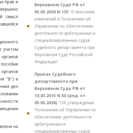
х прав и
Верховном Суде РФ от
авершено
05.05.2026 N 135
"О внесении
ый смысл
изменений в Положение об
жившейся
Управлении по обеспечению
деятельности арбитражных и
специализированных судов
ционного
Судебного департамента при
с учетом
Верховном Суде Российской
 органов
Федерации"
 пособия
 органов
Приказ Судебного
я "В") и
департамента при
енних дел
Верховном Суде РФ от
сновании
10.03.2015 N 60 (ред. от
можности
05.05.2026)
"Об утверждении
емещения
Положения об Управлении по
обеспечению деятельности
арбитражных и
влена на
специализированных судов