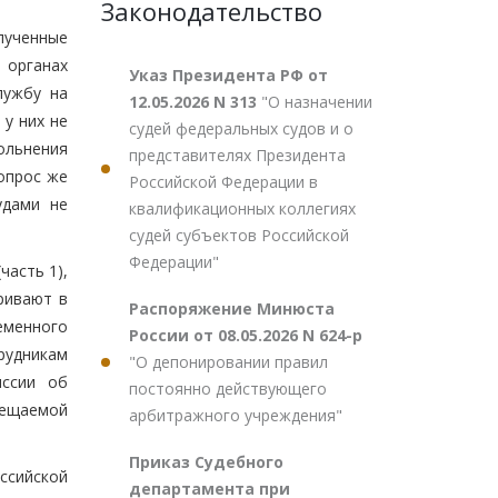
Законодательство
лученные
 органах
Указ Президента РФ от
лужбу на
12.05.2026 N 313
"О назначении
у них не
судей федеральных судов и о
ольнения
представителях Президента
опрос же
Российской Федерации в
удами не
квалификационных коллегиях
судей субъектов Российской
Федерации"
часть 1),
тривают в
Распоряжение Минюста
еменного
России от 08.05.2026 N 624-р
рудникам
"О депонировании правил
иссии об
постоянно действующего
мещаемой
арбитражного учреждения"
Приказ Судебного
ссийской
департамента при