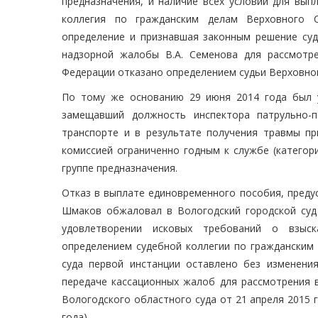
предназначения, и наличие всех условий для вып
коллегия по гражданским делам Верховного С
определение и признавшая законным решение суда
надзорной жалобы В.А. Семенова для рассмотр
Федерации отказано определением судьи Верховног
По тому же основанию 29 июня 2014 года был у
замещавший должность инспектора патрульно
транспорте и в результате получения травмы п
комиссией ограниченно годным к службе (категор
группе предназначения.
Отказ в выплате единовременного пособия, предус
Шмаков обжаловал в Вологодский городской суд
удовлетворении исковых требований о взыск
определением судебной коллегии по гражданским 
суда первой инстанции оставлено без изменени
передаче кассационных жалоб для рассмотрения в
Вологодского областного суда от 21 апреля 2015 
года).