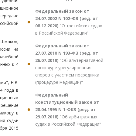
Судебная
яционное
Федеральный закон от
передаче
24.07.2002 N 102-ФЗ (ред. от
ссийской
08.12.2020)
"О третейских судах
в Российской Федерации"
 Шмаков,
Федеральный закон от
оссии на
27.07.2010 N 193-ФЗ (ред. от
рачебной
26.07.2019)
"Об альтернативной
нных к 4
процедуре урегулирования
споров с участием посредника
(процедуре медиации)"
и", Н.В.
4 года в
Федеральный
яционным
конституционный закон от
 решение
28.04.1995 N 1-ФКЗ (ред. от
макову в
29.07.2018)
"Об арбитражных
ия судьи
судах в Российской Федерации"
ября 2015