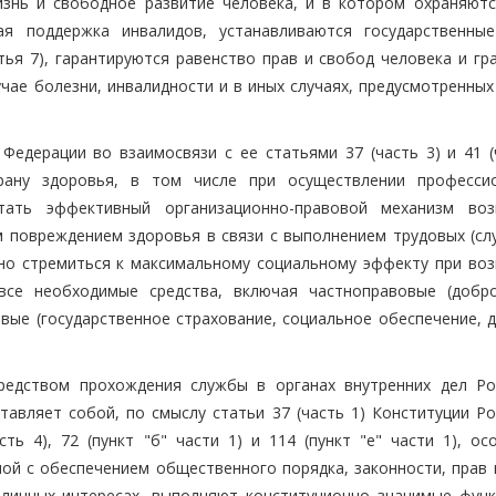
знь и свободное развитие человека, и в котором охраняютс
ая поддержка инвалидов, устанавливаются государственные
тья 7), гарантируются равенство прав и свобод человека и гр
лучае болезни, инвалидности и в иных случаях, предусмотренны
едерации во взаимосвязи с ее статьями 37 (часть 3) и 41 (ч
ану здоровья, в том числе при осуществлении професси
отать эффективный организационно-правовой механизм во
м повреждением здоровья в связи с выполнением трудовых (сл
жно стремиться к максимальному социальному эффекту при во
 все необходимые средства, включая частноправовые (добр
овые (государственное страхование, социальное обеспечение, 
редством прохождения службы в органах внутренних дел Ро
тавляет собой, по смыслу статьи 37 (часть 1) Конституции Ро
ть 4), 72 (пункт "б" части 1) и 114 (пункт "е" части 1), ос
ной с обеспечением общественного порядка, законности, прав 
бличных интересах, выполняют конституционно значимые функ