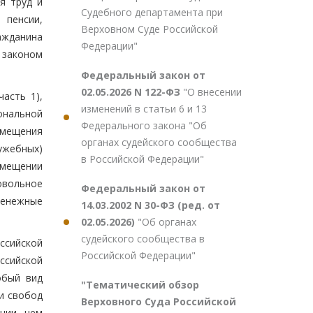
я труд и
Судебного департамента при
 пенсии,
Верховном Суде Российской
ажданина
Федерации"
х законом
Федеральный закон от
02.05.2026 N 122-ФЗ
"О внесении
асть 1),
изменений в статьи 6 и 13
ональной
Федерального закона "Об
змещения
органах судейского сообщества
ужебных)
в Российской Федерации"
змещении
овольное
Федеральный закон от
денежные
14.03.2002 N 30-ФЗ (ред. от
02.05.2026)
"Об органах
судейского сообщества в
ссийской
Российской Федерации"
ссийской
обый вид
"Тематический обзор
и свобод
Верховного Суда Российской
ции, чем