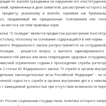
ерации по жалобе гражданина на нарушение его конституционны
ений, примененных в деле заявителя, рассмотрение которого з
 предмету, указанному в жалобе, оценивая как буквальн
ысл, придаваемый им официальным толкованием или сло
 их места в системе правовых норм.
закона "О полиции" является предметом рассмотрения Конститу
стольку, поскольку на основании содержащейся в ней нормы - 
данного Федерального закона распространяется на сотрудников
 полиции, - решается вопрос о выплате единовременного
язанностей увечье или иное повреждение здоровья сотруднику
омиссией ограниченно годным к прохождению службы (категори
и 2 статьи 82 Федерального закона "О службе в органах внутр
дельные законодательные акты Российской Федерации" - на о
ченной годности к службе в органах внутренних дел и о невоз
и с замещаемой должностью при отсутствии возможности пер
ает Россию социальным государством, политика которого напра