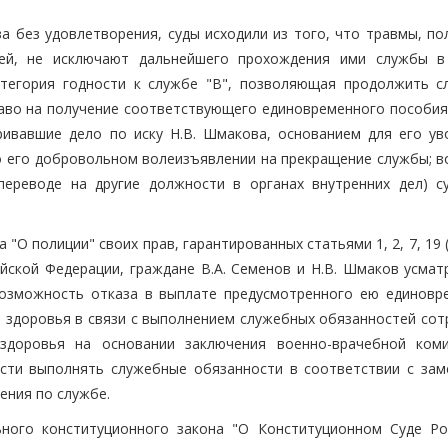
а без удовлетворения, суды исходили из того, что травмы, по
ей, не исключают дальнейшего прохождения ими службы в
атегория годности к службе "В", позволяющая продолжить с
раво на получение соответствующего единовременного пособия 
тривавшие дело по иску Н.В. Шмакова, основанием для его ув
 о его добровольном волеизъявлении на прекращение службы; в
ереводе на другие должности в органах внутренних дел) с
"О полиции" своих прав, гарантированных статьями 1, 2, 7, 19 (
ссийской Федерации, граждане В.А. Семенов и Н.В. Шмаков усма
возможность отказа в выплате предусмотренного ею единовр
 здоровья в связи с выполнением служебных обязанностей сот
здоровья на основании заключения военно-врачебной ком
ости выполнять служебные обязанности в соответствии с за
ения по службе.
льного конституционного закона "О Конституционном Суде Ро