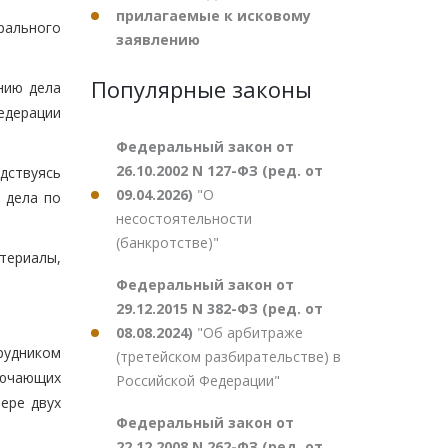
прилагаемые к исковому
рального
заявлению
Популярные законы
нию дела
едерации
Федеральный закон от
26.10.2002 N 127-ФЗ (ред. от
дствуясь
09.04.2026)
"О
 дела по
несостоятельности
(банкротстве)"
териалы,
Федеральный закон от
29.12.2015 N 382-ФЗ (ред. от
08.08.2024)
"Об арбитраже
трудником
(третейском разбирательстве) в
лючающих
Российской Федерации"
ере двух
Федеральный закон от
22.12.2008 N 262-ФЗ (ред. от