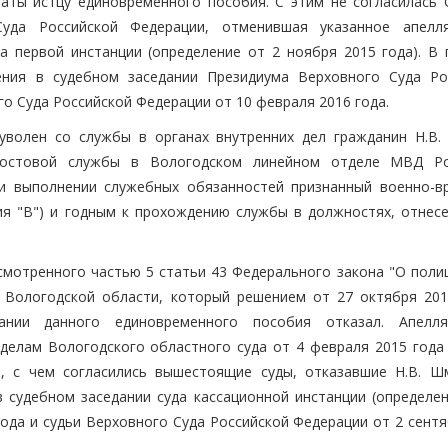
латы истцу единовременного пособия. С этим не согласилась 
уда Российской Федерации, отменившая указанное апелл
 первой инстанции (определение от 2 ноября 2015 года). В 
ения в судебном заседании Президиума Верховного Суда Ро
о Суда Российской Федерации от 10 февраля 2016 года.
волен со службы в органах внутренних дел гражданин Н.В.
-постовой службы в Вологодском линейном отделе МВД Р
ри выполнении служебных обязанностей признанный военно-в
ия "В") и годным к прохождению службы в должностях, отнесе
мотренного частью 5 статьи 43 Федерального закона "О полици
 Вологодской области, который решением от 27 октября 201
ании данного единовременного пособия отказал. Апелл
делам Вологодского областного суда от 4 февраля 2015 года
я, с чем согласились вышестоящие суды, отказавшие Н.В. Ш
 судебном заседании суда кассационной инстанции (определен
года и судьи Верховного Суда Российской Федерации от 2 сент