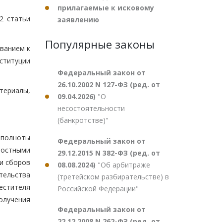
прилагаемые к исковому
2 статьи
заявлению
Популярные законы
ванием к
ституции
Федеральный закон от
26.10.2002 N 127-ФЗ (ред. от
териалы,
09.04.2026)
"О
несостоятельности
(банкротстве)"
 полноты
Федеральный закон от
ностными
29.12.2015 N 382-ФЗ (ред. от
и сборов
08.08.2024)
"Об арбитраже
тельства
(третейском разбирательстве) в
естителя
Российской Федерации"
олучения
Федеральный закон от
22.12.2008 N 262-ФЗ (ред. от