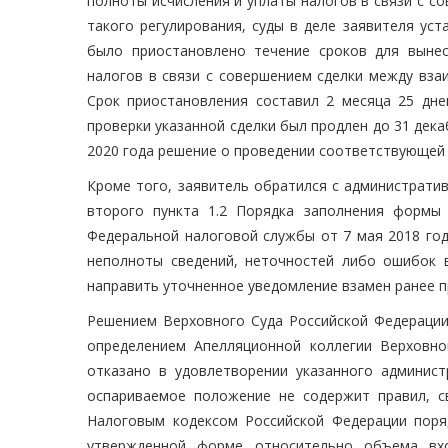
полноты исчисления и уплаты налогов в связи с с
такого регулирования, суды в деле заявителя уст
было приостановлено течение сроков для выне
налогов в связи с совершением сделки между вза
Срок приостановления составил 2 месяца 25 дне
проверки указанной сделки был продлен до 31 дека
2020 года решение о проведении соответствующей 
Кроме того, заявитель обратился с администрати
второго пункта 1.2 Порядка заполнения формы
Федеральной налоговой службы от 7 мая 2018 год
неполноты сведений, неточностей либо ошибок 
направить уточненное уведомление взамен ранее п
Решением Верховного Суда Российской Федерации
определением Апелляционной коллегии Верховно
отказано в удовлетворении указанного админист
оспариваемое положение не содержит правил, с
Налоговым кодексом Российской Федерации поря
утвержденной форме относительно объема вх