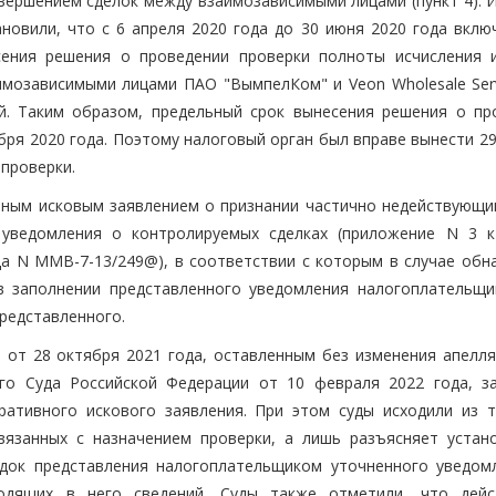
овершением сделок между взаимозависимыми лицами (пункт 4). 
ановили, что с 6 апреля 2020 года до 30 июня 2020 года вклю
сения решения о проведении проверки полноты исчисления 
имозависимыми лицами ПАО "ВымпелКом" и Veon Wholesale Servi
й. Таким образом, предельный срок вынесения решения о пр
бря 2020 года. Поэтому налоговый орган был вправе вынести 2
проверки.
вным исковым заявлением о признании частично недействующи
 уведомления о контролируемых сделках (приложение N 3 к
а N ММВ-7-13/249@), в соответствии с которым в случае обн
в заполнении представленного уведомления налогоплательщи
редставленного.
 от 28 октября 2021 года, оставленным без изменения апелл
го Суда Российской Федерации от 10 февраля 2022 года, з
ративного искового заявления. При этом суды исходили из т
вязанных с назначением проверки, а лишь разъясняет устан
док представления налогоплательщиком уточненного уведом
одящих в него сведений. Суды также отметили, что дей