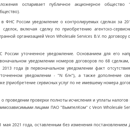
положения оспаривает публичное акционерное общество 
бщество).
в ФНС России уведомление о контролируемых сделках за 201
сделок, включая сделку по приобретению агентско-сервисны
анной организацией Veon Wholesale Services B.V. по договору 
С России уточненное уведомление. Основанием для его нап
воначальном уведомлении номеров договоров по 68 сделкам,
ая 2013 года (в первоначальном уведомлении факт отсутствия
точненном уведомлении - "N б/н"), а также дополнение св
ке (приобретение сервисных услуг по не имевшему номера дого
 о проведении проверки полноты исчисления и уплаты налогов 
аимозависимыми лицами ПАО "ВымпелКом" с Veon Wholesale Serv
 мая 2021 года, оставленным без изменения постановлением 