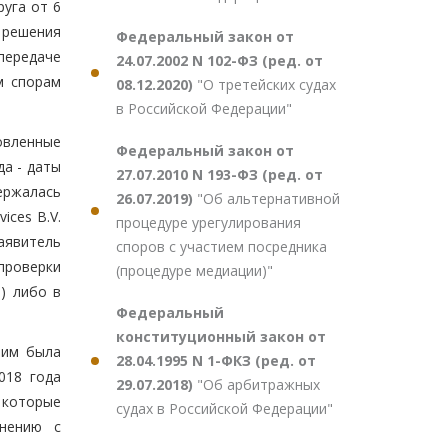
уга от 6
 решения
Федеральный закон от
передаче
24.07.2002 N 102-ФЗ (ред. от
м спорам
08.12.2020)
"О третейских судах
в Российской Федерации"
овленные
Федеральный закон от
да - даты
27.07.2010 N 193-ФЗ (ред. от
ержалась
26.07.2019)
"Об альтернативной
ices B.V.
процедуре урегулирования
аявитель
споров с участием посредника
проверки
(процедуре медиации)"
) либо в
Федеральный
конституционный закон от
 им была
28.04.1995 N 1-ФКЗ (ред. от
018 года
29.07.2018)
"Об арбитражных
 которые
судах в Российской Федерации"
внению с