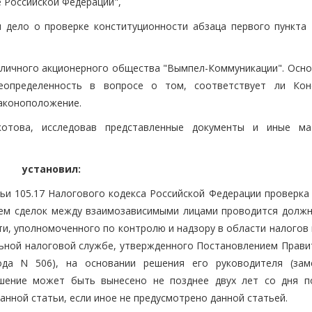
 Российской Федерации",
 дело о проверке конституционности абзаца первого пункта 
личного акционерного общества "Вымпел-Коммуникации". Осно
еопределенность в вопросе о том, соответствует ли Кон
аконоположение.
котова, исследовав представленные документы и иные ма
установил:
тьи 105.17 Налогового кодекса Российской Федерации проверка
нием сделок между взаимозависимыми лицами проводится долж
и, уполномоченного по контролю и надзору в области налогов 
альной налоговой службе, утвержденного Постановлением Прави
да N 506), на основании решения его руководителя (зам
ешение может быть вынесено не позднее двух лет со дня п
данной статьи, если иное не предусмотрено данной статьей.