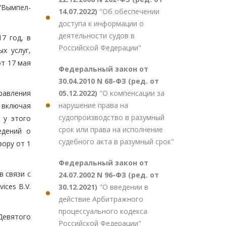
"Вымпел-
14.07.2022)
"Об обеспечении
доступа к информации о
деятельности судов в
7 год, в
Российской Федерации"
х услуг,
от 17 мая
Федеральный закон от
30.04.2010 N 68-ФЗ (ред. от
05.12.2022)
"О компенсации за
равления
нарушение права на
 включая
судопроизводство в разумный
 у этого
срок или права на исполнение
едений о
судебного акта в разумный срок"
вору от 1
Федеральный закон от
в связи с
24.07.2002 N 96-ФЗ (ред. от
ices B.V.
30.12.2021)
"О введении в
действие Арбитражного
процессуального кодекса
Девятого
Российской Федерации"