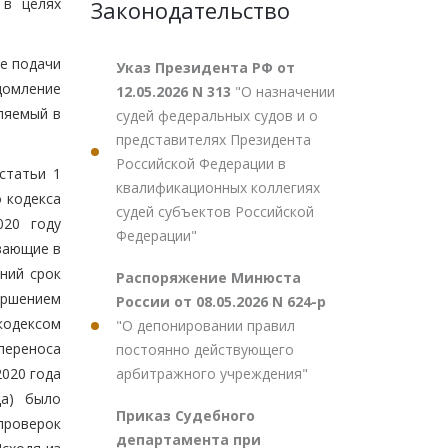
 в целях
Законодательство
ае подачи
Указ Президента РФ от
едомление
12.05.2026 N 313
"О назначении
ляемый в
судей федеральных судов и о
представителях Президента
Российской Федерации в
статьи 1
квалификационных коллегиях
о кодекса
судей субъектов Российской
020 году
Федерации"
вающие в
ний срок
Распоряжение Минюста
ершением
России от 08.05.2026 N 624-р
кодексом
"О депонировании правил
переноса
постоянно действующего
арбитражного учреждения"
020 года
да) было
Приказ Судебного
проверок
департамента при