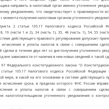
ьщика направить в налоговый орган именно уточненное уведом
нному уведомлению, что свидетельствует о правомерности ис
е с момента получения налоговым органом уточненного уведомл
нкта 2 статьи 105.17 Налогового кодекса Российской Ф
, 19 (части 1 и 2), 34 (часть 1), 35, 46 (часть 1), 54, 55 (част
системе действующего правового регулирования допускает прин
 исчисления и уплаты налогов в связи с совершением сдел
 сделки в течение двух лет со дня получения уточненного уве
 вне зависимости от наличия в нем новых сведений о такой сд
 и 97 Федерального конституционного закона "О Конституцион
 статьи 105.17 Налогового кодекса Российской Федерации 
й мере, в какой на его основании в системе действующего п
е исчисления срока, в пределах которого ФНС России вправе
исления и уплаты налогов в связи с совершением сдел
ния налогоплательщиком уточненного уведомления о контро