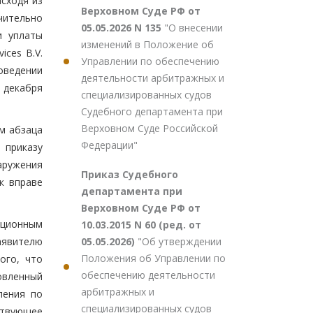
Исходя из
Верховном Суде РФ от
чительно
05.05.2026 N 135
"О внесении
и уплаты
изменений в Положение об
ces B.V.
Управлении по обеспечению
оведении
деятельности арбитражных и
9 декабря
специализированных судов
Судебного департамента при
Верховном Суде Российской
м абзаца
Федерации"
 приказу
аружения
Приказ Судебного
к вправе
департамента при
Верховном Суде РФ от
яционным
10.03.2015 N 60 (ред. от
05.05.2026)
"Об утверждении
аявителю
Положения об Управлении по
ого, что
обеспечению деятельности
овленный
арбитражных и
ления по
специализированных судов
ствующее