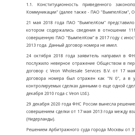
1.1. Конституционность приведенного законо
Коммуникации" (далее также - ПАО "ВымпелКом", О
21 мая 2018 года ПАО "ВымпелКом" представило 
котором содержались сведения в отношении 111 
совершенную ПАО "ВымпелКом" в 2017 году с иностр
2013 года. Данный договор номера не имел.
24 октября 2018 года заявитель направил в ФН
послужило неверное отражение Обществом в пер
договор с Veon Wholesale Services B.V. от 17 м
договора номера был отражен как "N 0", а в у
контролируемых сделках данными о еще одной сдел
декабря 2010 года с Veon Ltd.).
29 декабря 2020 года ФНС России вынесла решение
совершением сделки от 17 мая 2013 года между вз
(Нидерланды).
Решением Арбитражного суда города Москвы от 31