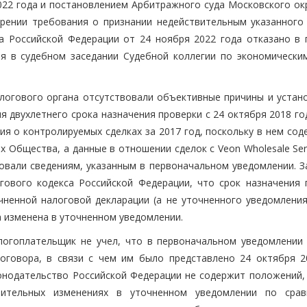
022 года и постановлением Арбитражного суда Московского окр
орении требования о признании недействительным указанного
а Российской Федерации от 24 ноября 2022 года отказано в 
я в судебном заседании Судебной коллегии по экономически
налогового органа отсутствовали объективные причины и устан
 двухлетнего срока назначения проверки с 24 октября 2018 го
я о контролируемых сделках за 2017 год, поскольку в нем сод
Общества, а данные в отношении сделок с Veon Wholesale Serv
овали сведениям, указанным в первоначальном уведомлении. З
огового кодекса Российской Федерации, что срок назначения 
чненной налоговой декларации (а не уточненного уведомления
 изменена в уточненном уведомлении.
логоплательщик не учел, что в первоначальном уведомлении
оговора, в связи с чем им было представлено 24 октября 2
онодательство Российской Федерации не содержит положений,
чительных изменениях в уточненном уведомлении по сра