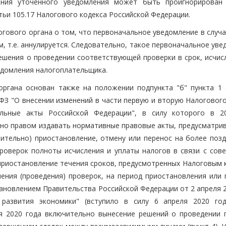
ения уточенного уведомления может быть проигнорирован
тьи 105.17 Налогового кодекса Российской Федерации.
огового органа о том, что первоначальное уведомление в случ
, т.е. аннулируется. Следовательно, такое первоначальное ув
ешения о проведении соответствующей проверки в срок, исчис
ведомления налогоплательщика.
органа основан также на положении подпункта "б" пункта 1 
-ФЗ "О внесении изменений в части первую и вторую Налоговог
льные акты Российской Федерации", в силу которого в 2
но правом издавать нормативные правовые акты, предусматри
чительно) приостановление, отмену или перенос на более позд
роверок полноты исчисления и уплаты налогов в связи с сов
приостановление течения сроков, предусмотренных Налоговым 
чения (проведения) проверок, на период приостановления или 
ановлением Правительства Российской Федерации от 2 апреля 2
развития экономики" (вступило в силу 6 апреля 2020 го
я 2020 года включительно вынесение решений о проведении 