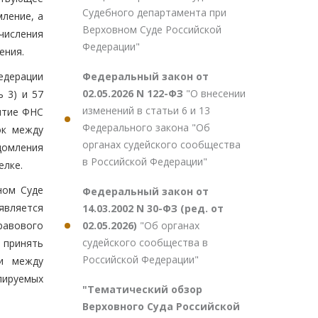
Судебного департамента при
ление, а
Верховном Суде Российской
числения
Федерации"
ения.
Федеральный закон от
едерации
02.05.2026 N 122-ФЗ
"О внесении
ь 3) и 57
изменений в статьи 6 и 13
ятие ФНС
Федерального закона "Об
ок между
органах судейского сообщества
домления
в Российской Федерации"
елке.
ном Суде
Федеральный закон от
является
14.03.2002 N 30-ФЗ (ред. от
02.05.2026)
"Об органах
равового
судейского сообщества в
 принять
Российской Федерации"
ки между
лируемых
"Тематический обзор
Верховного Суда Российской