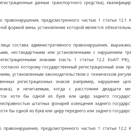
егистрационные данные транспортного средства), квалифицир
о правонарушения, предусмотренного частью 1 статьи 12.1 
жной формой вины, установление которой является обязательны
 лица состава административного правонарушения, выражаю
мыми, нестандартными или установленными с нарушением тр
регистрационными знаками (часть 1 статьи 12.2 КоАП РФ),
 согласно которому государственный регистрационный знак пр
аниям, установленным законодательством о техническом регули
твенных регистрационных знаков (например, нарушение цел
 знака), и нечитаемым, когда с расстояния двадцати м
уток хотя бы одной из букв или цифр заднего государс
 неисправностью штатных фонарей освещения заднего государс
 хотя бы одной из букв или цифр переднего или заднего государ
о правонарушения, предусмотренного частью 1 статьи 12.2 