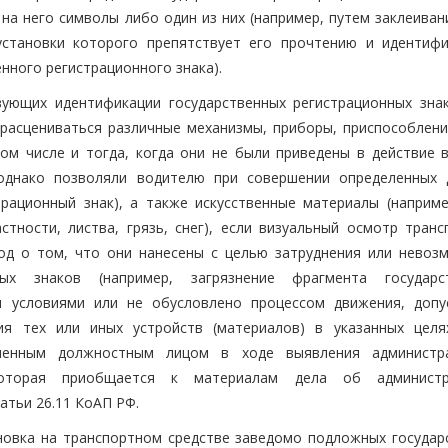
а него символы либо один из них (например, путем заклеивани
установки которого препятствует его прочтению и идентифи
нного регистрационного знака).
вующих идентификации государственных регистрационных зна
расцениваться различные механизмы, приборы, приспособлени
 том числе и тогда, когда они не были приведены в действие 
 однако позволяли водителю при совершении определенных 
рационный знак), а также искусственные материалы (наприме
стности, листва, грязь, снег), если визуальный осмотр транс
од о том, что они нанесены с целью затруднения или невоз
ных знаков (например, загрязнение фрагмента государс
ми условиями или не обусловлено процессом движения, доп
ния тех или иных устройств (материалов) в указанных цел
оченным должностным лицом в ходе выявления администр
 которая приобщается к материалам дела об администр
атьи 26.11 КоАП РФ.
ановка на транспортном средстве заведомо подложных государ