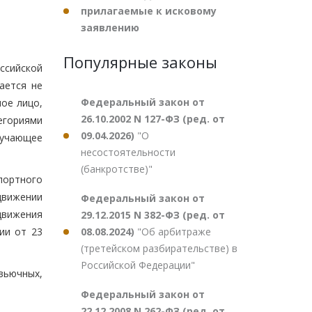
прилагаемые к исковому
заявлению
Популярные законы
ссийской
ается не
Федеральный закон от
ое лицо,
26.10.2002 N 127-ФЗ (ред. от
егориями
09.04.2026)
"О
бучающее
несостоятельности
(банкротстве)"
портного
движении
Федеральный закон от
движения
29.12.2015 N 382-ФЗ (ред. от
08.08.2024)
"Об арбитраже
ии от 23
(третейском разбирательстве) в
Российской Федерации"
вьючных,
Федеральный закон от
22.12.2008 N 262-ФЗ (ред. от