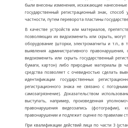
были внесены изменения, искажающие нанесенные н
государственный регистрационный знак, способ 
частности, путем переворота пластины государстве
В качестве устройств или материалов, препятст
позволяющих их видоизменить или скрыть, могут 
оборудование (шторки, электромагниты и т.п., в
выявления административного правонарушения,
видоизменить или скрыть государственный регист
бумаги, картон) либо природные материалы (в ча
средства позволяет с очевидностью сделать выв
идентификации государственных регистрацион
регистрационного знака не связано с погодны
самозагрязнение). Доказательством использова
выступать, например, произведенная уполном
правонарушения видеозапись (фотографии),
правонарушении и подлежит оценке по правилам ст
При квалификации действий лица по части 3 (уст