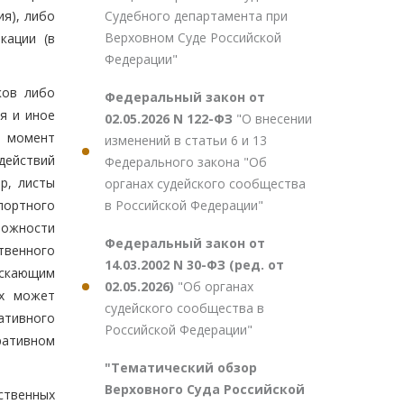
Судебного департамента при
я), либо
Верховном Суде Российской
кации (в
Федерации"
ков либо
Федеральный закон от
я и иное
02.05.2026 N 122-ФЗ
"О внесении
в момент
изменений в статьи 6 и 13
действий
Федерального закона "Об
р, листы
органах судейского сообщества
в Российской Федерации"
портного
можности
Федеральный закон от
твенного
14.03.2002 N 30-ФЗ (ред. от
ускающим
02.05.2026)
"Об органах
ях может
судейского сообщества в
ативного
Российской Федерации"
ативном
"Тематический обзор
Верховного Суда Российской
ственных