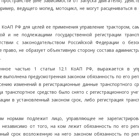
пространстве (вне зависимости от запуска двигателя). Действ
пример, ведущего мопед, мотоцикл, не могут расцениваться в 
.1 КоАП РФ для целей ее применения управление трактором, са
ой и не подлежащими государственной регистрации транс
тствии с законодательством Российской Федерации о безо
 право, не образует объективную сторону состава администр
.
ренное частью 1 статьи 12.1 КоАП РФ, выражается в уп
е выполнена предусмотренная законом обязанность по его рег
есению изменений в регистрационные данные транспортного ср
да транспортное средство было снято с регистрационного учет
ации в установленный законом срок, либо регистрация транс
ным нормам подлежит лицо, управляющее не зарегистриро
 независимо от того, на ком лежит обязанность по его реги
нный срок возложенную на него законом обязанность по рег