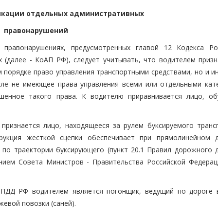
фикации отдельных административных
правонарушений
 правонарушениях, предусмотренных главой 12 Кодекса Ро
(далее - КоАП РФ), следует учитывать, что водителем призн
 порядке право управления транспортными средствами, но и ин
сле не имеющее права управления всеми или отдельными кат
ишенное такого права. К водителю приравнивается лицо, о
признается лицо, находящееся за рулем буксируемого транс
струкция жесткой сцепки обеспечивает при прямолинейном 
 по траектории буксирующего (пункт 20.1 Правил дорожного 
нием Совета Министров - Правительства Российской Федерац
6 ПДД РФ водителем является погонщик, ведущий по дороге 
жевой повозки (саней).