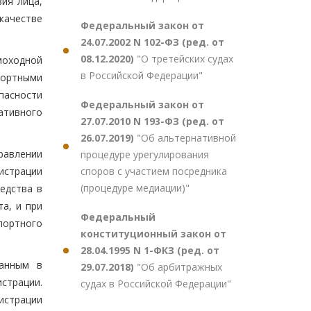
ия лица,
качестве
Федеральный закон от
24.07.2002 N 102-ФЗ (ред. от
08.12.2020)
"О третейских судах
моходной
в Российской Федерации"
портными
пасности
Федеральный закон от
ативного
27.07.2010 N 193-ФЗ (ред. от
26.07.2019)
"Об альтернативной
равлении
процедуре урегулирования
споров с участием посредника
истрации
(процедуре медиации)"
едства в
а, и при
Федеральный
портного
конституционный закон от
28.04.1995 N 1-ФКЗ (ред. от
ванным в
29.07.2018)
"Об арбитражных
страции.
судах в Российской Федерации"
истрации