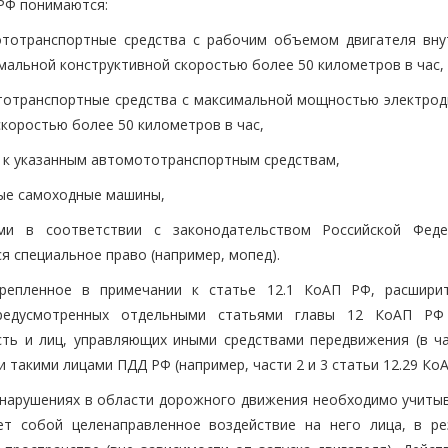
 РФ понимаются:
ототранспортные средства с рабочим объемом двигателя вну
имальной конструктивной скоростью более 50 километров в час,
тотранспортные средства с максимальной мощностью электрод
скоростью более 50 километров в час,
 к указанным автомототранспортным средствам,
ные самоходные машины,
ыми в соответствии с законодательством Российской Фед
 специальное право (например, мопед).
крепленное в примечании к статье 12.1 КоАП РФ, расшири
едусмотренных отдельными статьями главы 12 КоАП РФ 
ть и лиц, управляющих иными средствами передвижения (в ча
 такими лицами ПДД РФ (например, части 2 и 3 статьи 12.29 КоА
нарушениях в области дорожного движения необходимо учитыв
ет собой целенаправленное воздействие на него лица, в ре