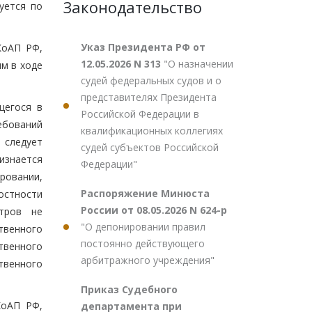
Законодательство
уется по
Указ Президента РФ от
КоАП РФ,
12.05.2026 N 313
"О назначении
м в ходе
судей федеральных судов и о
представителях Президента
щегося в
Российской Федерации в
ебований
квалификационных коллегиях
 следует
судей субъектов Российской
изнается
Федерации"
ровании,
Распоряжение Минюста
остности
России от 08.05.2026 N 624-р
етров не
"О депонировании правил
твенного
постоянно действующего
твенного
арбитражного учреждения"
ственного
Приказ Судебного
КоАП РФ,
департамента при