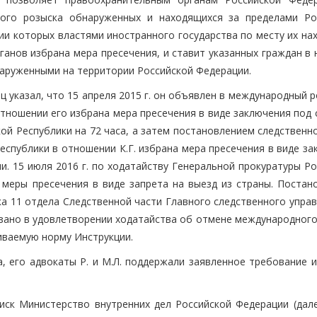
ого розыска обнаруженных и находящихся за пределами Ро
ии которых властями иностранного государства по месту их на
ганов избрана мера пресечения, и ставит указанных граждан в
наруженными на территории Российской Федерации.
указал, что 15 апреля 2015 г. он объявлен в международный р
отношении его избрана мера пресечения в виде заключения под 
ой Республики на 72 часа, а затем постановлением следственн
еспублики в отношении К.Г. избрана мера пресечения в виде з
и. 15 июля 2016 г. по ходатайству Генеральной прокуратуры Р
меры пресечения в виде запрета на выезд из страны. Постан
а 11 отдела Следственной части Главного следственного управ
казано в удовлетворении ходатайства об отмене международног
иваемую норму Инструкции.
а, его адвокаты Р. и М.Л. поддержали заявленное требование 
иск Министерство внутренних дел Российской Федерации (дал