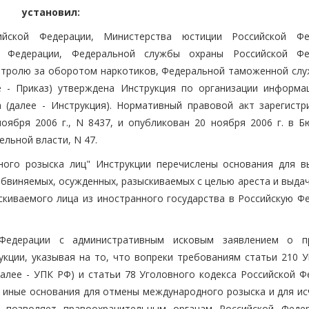
установил:
ийской Федерации, Министерства юстиции Российской Фе
й Федерации, Федеральной службы охраны Российской Фе
нтролю за оборотом наркотиков, Федеральной таможенной слу
ее - Приказ) утверждена Инструкция по организации информа
 (далее - Инструкция). Нормативный правовой акт зарегистр
ября 2006 г., N 8437, и опубликован 20 ноября 2006 г. в Б
льной власти, N 47.
ного розыска лиц" Инструкции перечислены основания для в
бвиняемых, осужденных, разыскиваемых с целью ареста и выдач
скиваемого лица из иностранного государства в Российскую Ф
 Федерации с административным исковым заявлением о п
укции, указывая на то, что вопреки требованиям статьи 210 У
далее - УПК РФ) и статьи 78 Уголовного кодекса Российской Ф
ы иные основания для отмены международного розыска и для ис
о позволяет правоохранительным органам Российской Феде