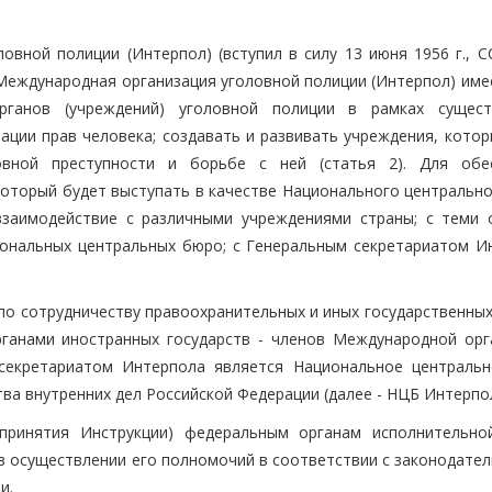
овной полиции (Интерпол) (вступил в силу 13 июня 1956 г., С
) Международная организация уголовной полиции (Интерпол) им
рганов (учреждений) уголовной полиции в рамках сущес
ации прав человека; создавать и развивать учреждения, котор
овной преступности и борьбе с ней (статья 2). Для обе
который будет выступать в качестве Национального центрально
заимодействие с различными учреждениями страны; с теми 
иональных центральных бюро; с Генеральным секретариатом И
 по сотрудничеству правоохранительных и иных государственны
ганами иностранных государств - членов Международной орг
 секретариатом Интерпола является Национальное централь
ва внутренних дел Российской Федерации (далее - НЦБ Интерпол
 принятия Инструкции) федеральным органам исполнительно
в осуществлении его полномочий в соответствии с законодател
и.