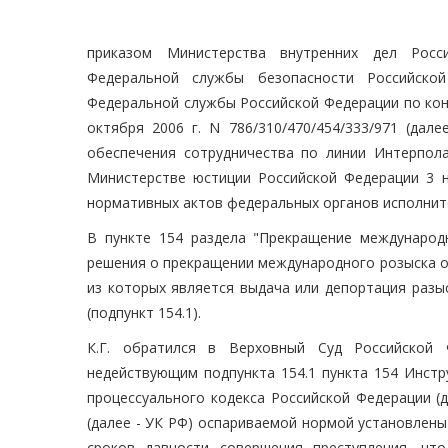
приказом Министерства внутренних дел Росс
Федеральной службы безопасности Российско
Федеральной службы Российской Федерации по ко
октября 2006 г. N 786/310/470/454/333/971 (дал
обеспечения сотрудничества по линии Интерпола
Министерстве юстиции Российской Федерации 3 но
нормативных актов федеральных органов исполните
В пункте 154 раздела "Прекращение международ
решения о прекращении международного розыска о
из которых является выдача или депортация разы
(подпункт 154.1).
К.Г. обратился в Верховный Суд Российской
недействующим подпункта 154.1 пункта 154 Инстр
процессуального кодекса Российской Федерации (
(далее - УК РФ) оспариваемой нормой установлен
сроков давности совершения преступления, чт