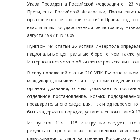
Указа Президента Российской Федерации от 23 ма
Президента Российской Федерации, Правительст
органов исполнительной власти" и Правил подгот
власти и их государственной регистрации, утве
августа 1997 г. N 1009.
Пунктом "е" статьи 26 Устава Интерпола определ
национальные центральные бюро, о чем также у
Интерпола возможно объявление розыска лиц тольк
В силу положений статьи 210 УПК РФ основанием 
международный является отсутствие сведений о е
органам дознания, о чем указывает в постано
отдельное постановление. Розыск подозреваем
предварительного следствия, так и одновременно
быть задержан в порядке, установленном главой 12
Из пунктов 114 - 115 Инструкции следует, что
результате проведенных следственных действи
разыскиваемого лица за пределы Российской Фе