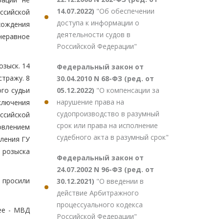
14.07.2022)
"Об обеспечении
ссийской
доступа к информации о
хождения
деятельности судов в
 неравное
Российской Федерации"
озыск. 14
Федеральный закон от
стражу. 8
30.04.2010 N 68-ФЗ (ред. от
05.12.2022)
"О компенсации за
ого судьи
нарушение права на
аключения
судопроизводство в разумный
оссийской
срок или права на исполнение
овлением
судебного акта в разумный срок"
ления ГУ
о розыска
Федеральный закон от
24.07.2002 N 96-ФЗ (ред. от
и просили
30.12.2021)
"О введении в
действие Арбитражного
процессуального кодекса
ее - МВД
Российской Федерации"