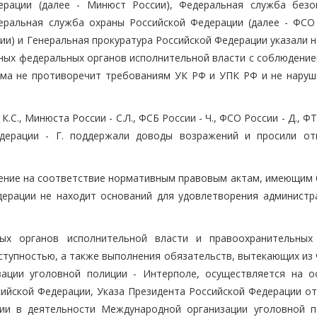
ерации (далее - Минюст России), Федеральная служба безо
еральная служба охраны Российской Федерации (далее - ФСО 
и) и Генеральная прокуратура Российской Федерации указали н
нных федеральных органов исполнительной власти с соблюдени
рма не противоречит требованиям УК РФ и УПК РФ и не наруш
С., Минюста России - С.Л., ФСБ России - Ч., ФСО России - Д., Ф
едерации - Г. поддержали доводы возражений и просили от
ение на соответствие нормативным правовым актам, имеющим
дерации не находит оснований для удовлетворения администр
ых органов исполнительной власти и правоохранительных
ступностью, а также выполнения обязательств, вытекающих из 
ации уголовной полиции - Интерполе, осуществляется на о
ийской Федерации, Указа Президента Российской Федерации от
ции в деятельности Международной организации уголовной п