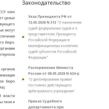
Законодательство
ССР член
Указ Президента РФ от
еет целью
12.05.2026 N 313
"О назначении
твующего
судей федеральных судов и о
ые могут
представителях Президента
спечения
Российской Федерации в
го бюро.
квалификационных коллегиях
органами
судей субъектов Российской
нтерпола
Федерации"
Распоряжение Минюста
х органов
России от 08.05.2026 N 624-р
анизации
"О депонировании правил
ное бюро
постоянно действующего
а).
арбитражного учреждения"
й власти
Приказ Судебного
ьством и
департамента при