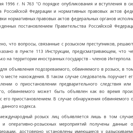
я 1996 г. N 763 "О порядке опубликования и вступления в си
ва Российской Федерации и нормативных правовых актов фед
овки нормативных правовых актов федеральных органов исполн
ржденных постановлением Правительства Российской Федерац
ено, что вопросы, связанные с розыском преступников, решают
казано в пункте 113 Инструкции, предусматривающем, что ч
о на территории иностранных государств - членов Интерпола.
для объявления подозреваемого, обвиняемого в розыск, в том
го месте нахождения. В таком случае следователь поручает ег
влении о приостановлении предварительного следствия или
ого, обвиняемого может быть объявлен как во время прои
 с его приостановлением. В случае обнаружения обвиняемого 
 данного кодекса.
 международный розыск лиц объявляется лишь в том случае
й и оперативно-розыскных мероприятий получены данные 
дерации, достоверно установлены имеющиеся у разыскиваем