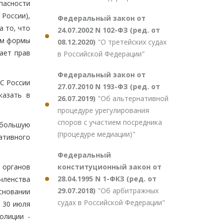
пасности
России),
Федеральный закон от
а то, что
24.07.2002 N 102-ФЗ (ред. от
ем формы
08.12.2020)
"О третейских судах
ает прав
в Российской Федерации"
Федеральный закон от
ТС России
27.07.2010 N 193-ФЗ (ред. от
казать в
26.07.2019)
"Об альтернативной
процедуре урегулирования
споров с участием посредника
 большую
(процедуре медиации)"
ативного
Федеральный
конституционный закон от
 органов
28.04.1995 N 1-ФКЗ (ред. от
членства
29.07.2018)
"Об арбитражных
сновании
судах в Российской Федерации"
 30 июля
олиции -