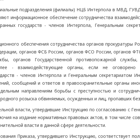
иальные подразделения (филиалы) НЦБ Интерпола в МВД, ГУВД
ляют информационное обеспечение сотрудничества взаимодей
ранных государств - членов Интерпола, Генеральным секре
ионного обеспечения сотрудничества органов прокуратуры Ро
дерации, органов ФСБ России, органов ФСО России, органов ФТ
жбы, органов Государственной противопожарной службы,
алее - взаимодействующие органы, если не оговорено 
дарств - членов Интерпола и Генеральным секретариатом Ин
ений, сообщений и ответов в правоохранительные органы ино
тдельным направлениям борьбы с преступностью и сотруднич
одного розыска обвиняемых, осужденных и лиц, пропавших без
ельной власти, утвердившие Инструкцию по согласованию с Ген
очия на издание нормативных правовых актов, в том числе сов
нительной власти в данной сфере деятельности.
икования Приказа, утвердившего Инструкцию, соответствует по