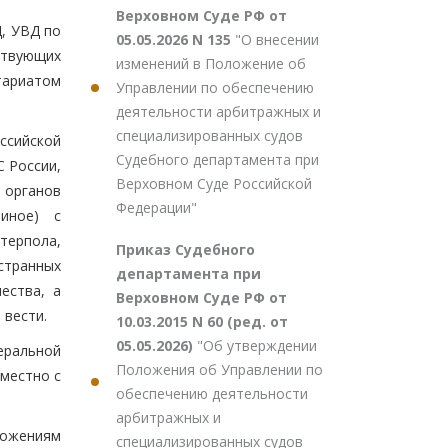
Верховном Суде РФ от
, УВД по
05.05.2026 N 135
"О внесении
ствующих
изменений в Положение об
тариатом
Управлении по обеспечению
деятельности арбитражных и
специализированных судов
ссийской
Судебного департамента при
С России,
Верховном Суде Российской
 органов
Федерации"
иное) с
терпола,
Приказ Судебного
странных
департамента при
ества, а
Верховном Суде РФ от
 вести.
10.03.2015 N 60 (ред. от
05.05.2026)
"Об утверждении
еральной
Положения об Управлении по
местно с
обеспечению деятельности
арбитражных и
ложениям
специализированных судов