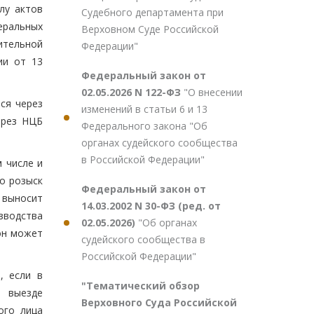
лу актов
Судебного департамента при
еральных
Верховном Суде Российской
ительной
Федерации"
ии от 13
Федеральный закон от
02.05.2026 N 122-ФЗ
"О внесении
ся через
изменений в статьи 6 и 13
ерез НЦБ
Федерального закона "Об
органах судейского сообщества
в Российской Федерации"
 числе и
о розыск
Федеральный закон от
 выносит
14.03.2002 N 30-ФЗ (ред. от
зводства
02.05.2026)
"Об органах
он может
судейского сообщества в
Российской Федерации"
, если в
"Тематический обзор
о выезде
Верховного Суда Российской
ого лица