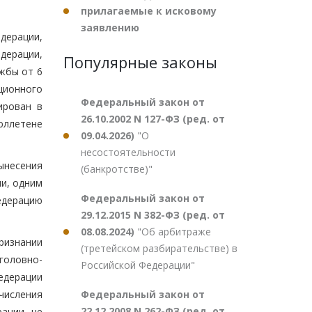
прилагаемые к исковому
заявлению
дерации,
дерации,
Популярные законы
жбы от 6
ционного
Федеральный закон от
ирован в
26.10.2002 N 127-ФЗ (ред. от
юллетене
09.04.2026)
"О
несостоятельности
ынесения
(банкротстве)"
и, одним
Федеральный закон от
едерацию
29.12.2015 N 382-ФЗ (ред. от
08.08.2024)
"Об арбитраже
ризнании
(третейском разбирательстве) в
головно-
Российской Федерации"
едерации
Федеральный закон от
числения
22.12.2008 N 262-ФЗ (ред. от
рации не