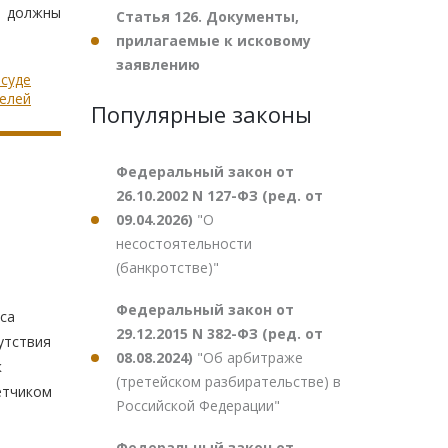
е должны
Статья 126. Документы,
прилагаемые к исковому
заявлению
 суде
телей
Популярные законы
Федеральный закон от
26.10.2002 N 127-ФЗ (ред. от
09.04.2026)
"О
несостоятельности
(банкротстве)"
Федеральный закон от
са
29.12.2015 N 382-ФЗ (ред. от
утствия
08.08.2024)
"Об арбитраже
к
(третейском разбирательстве) в
етчиком
Российской Федерации"
Федеральный закон от