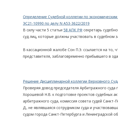
Определение Судебной коллегии по экономическим 
ЭС21-10990 по делу N А53-3622/2019
В силу части 5 статьи
58 АПК РФ
секретарь судебно
суд лиц, которые должны участвовать в судебном з
В кассационной жалобе Сон П.Э. ссылается на то, 
представителя, заблаговременно прибывшего в здан
Решение Дисциплинарной коллегии Верховного Суда
Проверяя довод председателя Арбитражного суда г
Хорошевой Н.В. к подготовке проектов судебных ак
арбитражного суда, комиссия совета судей Санкт-Пе
Д., не являвшаяся сотрудником суда и участвовав
судом города Санкт-Петербурга и Ленинградской об