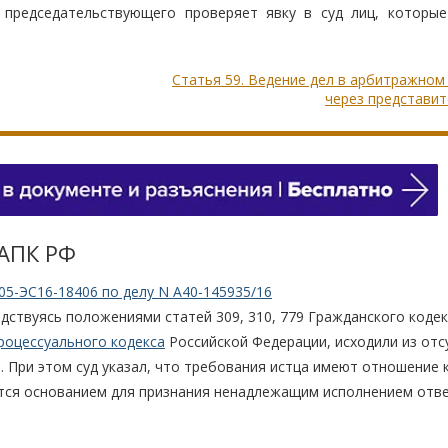
ю председательствующего проверяет явку в суд лиц, которы
Статья 59. Ведение дел в арбитражном
через представи
 АПК РФ
05-ЭС16-18406 по делу N А40-145935/16
дствуясь положениями статей 309, 310, 779 Гражданского кодек
роцессуального кодекса
Российской Федерации, исходили из отс
 При этом суд указал, что требования истца имеют отношение 
тся основанием для признания ненадлежащим исполнением отв