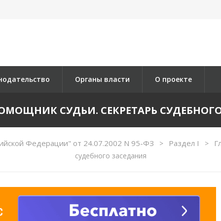
нодательство
Органы власти
О проекте
 ПОМОЩНИК СУДЬИ. СЕКРЕТАРЬ СУДЕБНОГ
ийской Федерации" от 24.07.2002 N 95-ФЗ
Раздел I
Г
>
>
судебного заседания