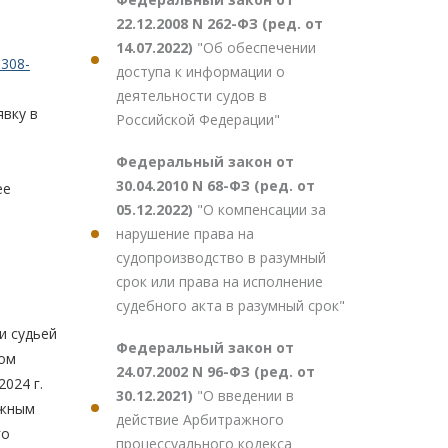
22.12.2008 N 262-ФЗ (ред. от
14.07.2022)
"Об обеспечении
308-
доступа к информации о
деятельности судов в
вку в
Российской Федерации"
Федеральный закон от
30.04.2010 N 68-ФЗ (ред. от
ее
05.12.2022)
"О компенсации за
нарушение права на
судопроизводство в разумный
срок или права на исполнение
судебного акта в разумный срок"
и судьей
Федеральный закон от
ком
24.07.2002 N 96-ФЗ (ред. от
024 г.
30.12.2021)
"О введении в
ажным
действие Арбитражного
го
процессуального кодекса