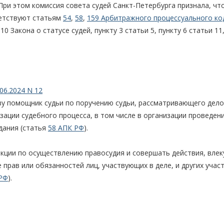
При этом комиссия совета судей Санкт-Петербурга признала, чт
ветствуют статьям
54
,
58
,
159 Арбитражного процессуального ко
 10 Закона о статусе судей, пункту 3 статьи 5, пункту 6 статьи 11
06.2024 N 12
тву помощник судьи по поручению судьи, рассматривающего дело
зации судебного процесса, в том числе в организации проведен
дания (статья
58 АПК РФ
).
кции по осуществлению правосудия и совершать действия, влек
прав или обязанностей лиц, участвующих в деле, и других учас
РФ
).