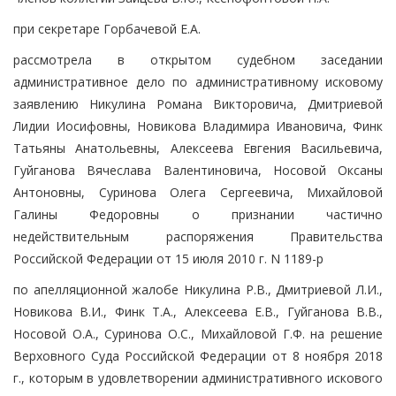
при секретаре Горбачевой Е.А.
рассмотрела в открытом судебном заседании
административное дело по административному исковому
заявлению Никулина Романа Викторовича, Дмитриевой
Лидии Иосифовны, Новикова Владимира Ивановича, Финк
Татьяны Анатольевны, Алексеева Евгения Васильевича,
Гуйганова Вячеслава Валентиновича, Носовой Оксаны
Антоновны, Суринова Олега Сергеевича, Михайловой
Галины Федоровны о признании частично
недействительным распоряжения Правительства
Российской Федерации от 15 июля 2010 г. N 1189-р
по апелляционной жалобе Никулина Р.В., Дмитриевой Л.И.,
Новикова В.И., Финк Т.А., Алексеева Е.В., Гуйганова В.В.,
Носовой О.А., Суринова О.С., Михайловой Г.Ф. на решение
Верховного Суда Российской Федерации от 8 ноября 2018
г., которым в удовлетворении административного искового