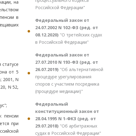
процессуального кодекса
ации, на
Российской Федерации"
ельством
пенсии в
Федеральный закон от
мещавших
24.07.2002 N 102-ФЗ (ред. от
08.12.2020)
"О третейских судах
в Российской Федерации"
Федеральный закон от
27.07.2010 N 193-ФЗ (ред. от
и статусе
26.07.2019)
"Об альтернативной
она от 5
процедуре урегулирования
; 2001, N
споров с участием посредника
020, N 52,
(процедуре медиации)"
Федеральный
ус";
конституционный закон от
к пенсии
28.04.1995 N 1-ФКЗ (ред. от
ется при
29.07.2018)
"Об арбитражных
ссийской
судах в Российской Федерации"