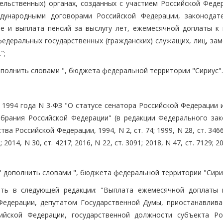
льственных) органах, созданных с участием Российской Федер
дународными договорами Российской Федерации, законодат
е и выплата пенсий за выслугу лет, ежемесячной доплаты к 
федеральных государственных (гражданских) служащих, лиц, за
";
ополнить словами ", бюджета федеральной территории "Сириус".
 1994 года N 3-ФЗ "О статусе сенатора Российской Федерации 
брания Российской Федерации" (в редакции Федерального зак
а Российской Федерации, 1994, N 2, ст. 74; 1999, N 28, ст. 3466
; 2014, N 30, ст. 4217; 2016, N 22, ст. 3091; 2018, N 47, ст. 7129; 2
" дополнить словами ", бюджета федеральной территории "Сири
ить в следующей редакции: "Выплата ежемесячной доплаты 
Федерации, депутатом Государственной Думы, приостанавлива
ийской Федерации, государственной должности субъекта Ро