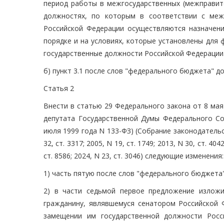
период работы в межгосударственных (межправите
должностях, по которым в соответствии с меж
Российской Федерации осуществляются назначени
порядке и на условиях, которые установлены для 
государственные должности Российской Федерации.
б) пункт 3.1 после слов "федерального бюджета" д
Статья 2
Внести в статью 29 Федерального закона от 8 мая
депутата Государственной Думы Федерального Со
июля 1999 года N 133-ФЗ) (Собрание законодательств
32, ст. 3317; 2005, N 19, ст. 1749; 2013, N 30, ст. 4042
ст. 8586; 2024, N 23, ст. 3046) следующие изменения:
1) часть пятую после слов "федерального бюджета
2) в части седьмой первое предложение излож
гражданину, являвшемуся сенатором Российской 
замещении им государственной должности Росс