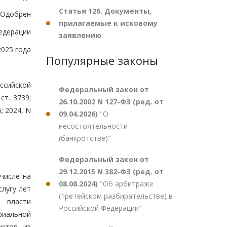
Статья 126. Документы,
Одобрен
прилагаемые к исковому
едерации
заявлению
2025 года
Популярные законы
ссийской
Федеральный закон от
ст. 3739;
26.10.2002 N 127-ФЗ (ред. от
6; 2024, N
09.04.2026)
"О
несостоятельности
(банкротстве)"
Федеральный закон от
29.12.2015 N 382-ФЗ (ред. от
числе на
08.08.2024)
"Об арбитраже
слугу лет
(третейском разбирательстве) в
й власти
Российской Федерации"
риальной
ертов из