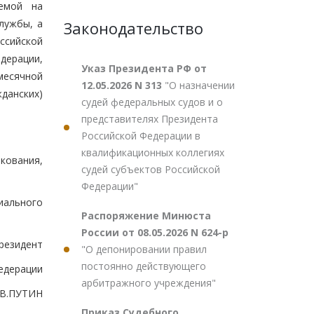
аемой на
лужбы, а
Законодательство
ссийской
дерации,
Указ Президента РФ от
месячной
12.05.2026 N 313
"О назначении
данских)
судей федеральных судов и о
представителях Президента
Российской Федерации в
квалификационных коллегиях
икования,
судей субъектов Российской
Федерации"
циального
Распоряжение Минюста
России от 08.05.2026 N 624-р
резидент
"О депонировании правил
постоянно действующего
едерации
арбитражного учреждения"
В.ПУТИН
Приказ Судебного