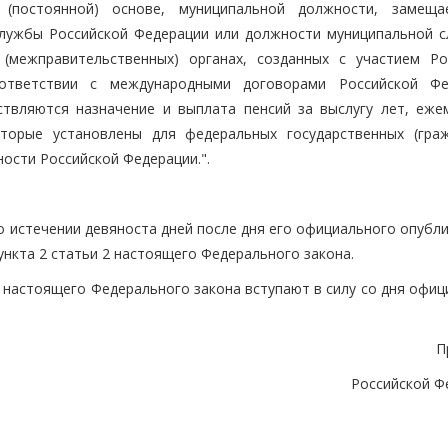
 (постоянной) основе, муниципальной должности, замещ
службы Российской Федерации или должности муниципальной с
(межправительственных) органах, созданных с участием Ро
ответствии с международными договорами Российской Фе
твляются назначение и выплата пенсий за выслугу лет, еже
торые установлены для федеральных государственных (граж
ости Российской Федерации.".
о истечении девяноста дней после дня его официального опубл
пункта 2 статьи 2 настоящего Федерального закона.
и 2 настоящего Федерального закона вступают в силу со дня офи
П
Российской Ф