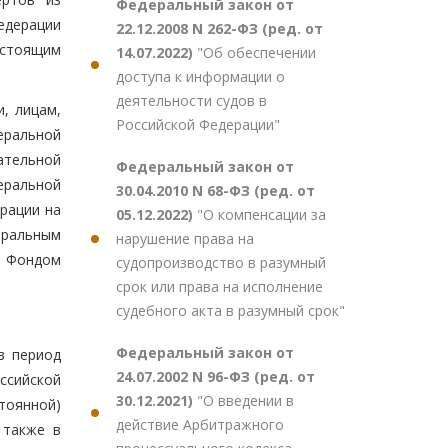
Федеральный закон от
едерации
22.12.2008 N 262-ФЗ (ред. от
астоящим
14.07.2022)
"Об обеспечении
доступа к информации о
деятельности судов в
и, лицам,
Российской Федерации"
еральной
ательной
Федеральный закон от
еральной
30.04.2010 N 68-ФЗ (ред. от
рации на
05.12.2022)
"О компенсации за
еральным
нарушение права на
и Фондом
судопроизводство в разумный
срок или права на исполнение
судебного акта в разумный срок"
Федеральный закон от
в период
24.07.2002 N 96-ФЗ (ред. от
ссийской
30.12.2021)
"О введении в
тоянной)
действие Арбитражного
 также в