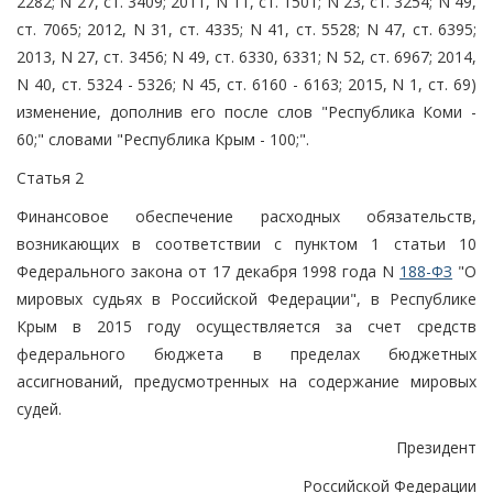
2282; N 27, ст. 3409; 2011, N 11, ст. 1501; N 23, ст. 3254; N 49,
ст. 7065; 2012, N 31, ст. 4335; N 41, ст. 5528; N 47, ст. 6395;
2013, N 27, ст. 3456; N 49, ст. 6330, 6331; N 52, ст. 6967; 2014,
N 40, ст. 5324 - 5326; N 45, ст. 6160 - 6163; 2015, N 1, ст. 69)
изменение, дополнив его после слов "Республика Коми -
60;" словами "Республика Крым - 100;".
Статья 2
Финансовое обеспечение расходных обязательств,
возникающих в соответствии с пунктом 1 статьи 10
Федерального закона от 17 декабря 1998 года N
188-ФЗ
"О
мировых судьях в Российской Федерации", в Республике
Крым в 2015 году осуществляется за счет средств
федерального бюджета в пределах бюджетных
ассигнований, предусмотренных на содержание мировых
судей.
Президент
Российской Федерации