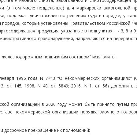
дства этилового спирта, алкогольной и спиртосодержащей пр
и (в том числе поддельные) для маркировки алкогольной пр
тьи, подлежат уничтожению по решению суда в порядке, устан
и порядке, которые установлены Правительством Российской Фе
тосодержащая продукция, указанные в подпунктах 1 - 3, 8 и 9
министративного правонарушения, направляются на переработку
а "и железнодорожным подвижным составом" исключить.
января 1996 года N 7-ФЗ "О некоммерческих организациях" (
, ст. 145; 1998, N 48, ст. 5849; 2016, N 1, ст. 56) дополнить
ской организацией в 2020 году может быть принято путем пр
уставе некоммерческой организации порядка заочного голосо
 и досрочное прекращение их полномочий;