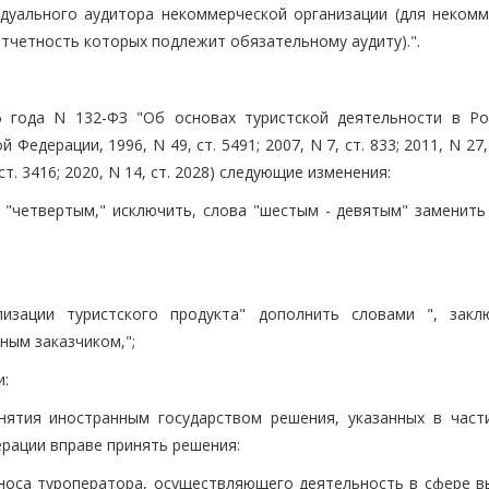
дуального аудитора некоммерческой организации (для некомм
отчетность которых подлежит обязательному аудиту).".
 года N 132-ФЗ "Об основах туристской деятельности в Ро
дерации, 1996, N 49, ст. 5491; 2007, N 7, ст. 833; 2011, N 27, 
, ст. 3416; 2020, N 14, ст. 2028) следующие изменения:
о "четвертым," исключить, слова "шестым - девятым" заменить
изации туристского продукта" дополнить словами ", закл
ным заказчиком,";
и:
нятия иностранным государством решения, указанных в част
рации вправе принять решения:
носа туроператора, осуществляющего деятельность в сфере в