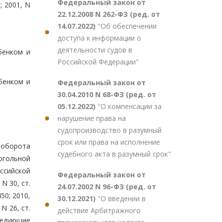
Федеральный закон от
; 2001, N
22.12.2008 N 262-ФЗ (ред. от
14.07.2022)
"Об обеспечении
доступа к информации о
деятельности судов в
бенком и
Российской Федерации"
бенком и
Федеральный закон от
30.04.2010 N 68-ФЗ (ред. от
05.12.2022)
"О компенсации за
нарушение права на
судопроизводство в разумный
срок или права на исполнение
 оборота
судебного акта в разумный срок"
огольной
ссийской
Федеральный закон от
 N 30, ст.
24.07.2002 N 96-ФЗ (ред. от
450; 2010,
30.12.2021)
"О введении в
 N 26, ст.
действие Арбитражного
следующие