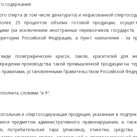
го содержания:
го спирта (в том числе денатурата) и нефасованной спиртосо
более 25 процентов объема готовой продукции, осущес
ами (за исключением иностранных перевозчиков государств 
рритории Российской Федерации, а пункт назначения - за п
виде полиграфических красок, лаков, красителей для м
ерждении производства такой промышленной продукции на те
с правилами, установленными Правительством Российской Федер
дополнить словами "и 9";
огольная и спиртосодержащая продукция, указанные в подпункт
шиеся предметом административного правонарушения, а такж
я, потребительская тара (упаковка), этикетки, средства 