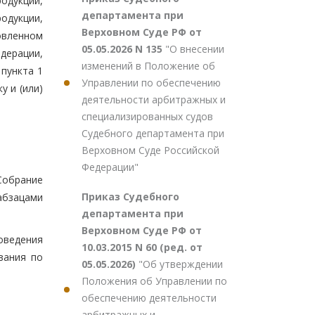
одукции,
департамента при
одукции,
Верховном Суде РФ от
овленном
05.05.2026 N 135
"О внесении
дерации,
изменений в Положение об
 пункта 1
Управлении по обеспечению
 и (или)
деятельности арбитражных и
специализированных судов
Судебного департамента при
Верховном Суде Российской
Федерации"
Собрание
Приказ Судебного
 абзацами
департамента при
Верховном Суде РФ от
оведения
10.03.2015 N 60 (ред. от
вания по
05.05.2026)
"Об утверждении
Положения об Управлении по
обеспечению деятельности
арбитражных и