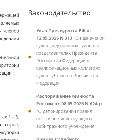
Законодательство
держащей
твляемых
Указ Президента РФ от
- членов
12.05.2026 N 313
"О назначении
ределами
судей федеральных судов и о
представителях Президента
ебельной
Российской Федерации в
рритории
квалификационных коллегиях
ации.";
судей субъектов Российской
Федерации"
Распоряжение Минюста
России от 08.05.2026 N 624-р
"О депонировании правил
ах 1 - 3,
постоянно действующего
е сырье,
арбитражного учреждения"
укупорки
Приказ Судебного