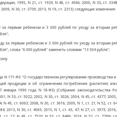
ции, 1995, N 21, ст. 1929; N 48, ст. 4566; 2000, N 33, ст. 3348
85; 2009, N 30, ст. 3739; 2013, N 19, ст. 2313) следующие изменения:
у за первым ребенком и 3 000 рублей по уходу за вторым ре
бля";
оду за первым ребенком и 3 000 рублей по уходу за вторым ре
ля", слова "6 000 рублей" заменить словами "13 504 рубля";
силу.
да N 171-ФЗ "О государственном регулировании производства и
щей продукции и об ограничении потребления (распития) алк
7 января 1999 года N 18-ФЗ) (Собрание законодательства Ро
01, N 53, ст. 5022; 2002, N 30, ст. 3026; 2004, N 45, ст. 4377; 2005,
4; N 49, ст. 6063; 2008, N 30, ст. 3616; 2009, N 1, ст. 21; N 52, ст. 6
84; 2013, N 30, ст. 4065; 2015, N 1, ст. 43, 47; N 27, ст. 3973; 2016,
1, ст. 17; N 49, ст. 7520; N 53, ст. 8486; 2019, N 52, ст. 7799) 