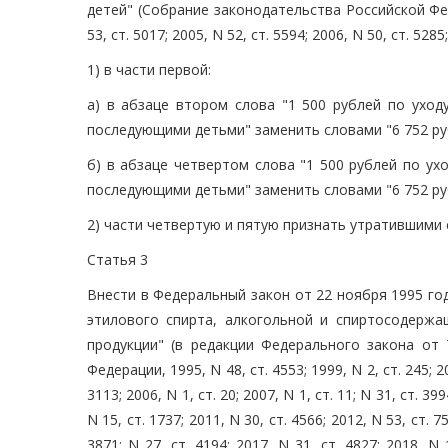
детей" (Собрание законодательства Российской Федера
53, ст. 5017; 2005, N 52, ст. 5594; 2006, N 50, ст. 52
1) в части первой:
а) в абзаце втором слова "1 500 рублей по уход
последующими детьми" заменить словами "6 752 ру
б) в абзаце четвертом слова "1 500 рублей по ух
последующими детьми" заменить словами "6 752 руб
2) части четвертую и пятую признать утратившими 
Статья 3
Внести в Федеральный закон от 22 ноября 1995 го
этилового спирта, алкогольной и спиртосодержа
продукции" (в редакции Федерального закона от 
Федерации, 1995, N 48, ст. 4553; 1999, N 2, ст. 245; 20
3113; 2006, N 1, ст. 20; 2007, N 1, ст. 11; N 31, ст. 399
N 15, ст. 1737; 2011, N 30, ст. 4566; 2012, N 53, ст. 75
3871; N 27, ст. 4194; 2017, N 31, ст. 4827; 2018, N 