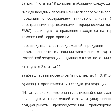
3) пункт 1 статьи 18 дополнить абзацами следующе
"международных автомобильных перевозок этилово
продукции с содержанием этилового спирта 
иностранными перевозчиками - юридическими лиц
ЕАЭС), если пункт отправления находится на те
таможенной территории ЕАЭС;
производства спиртосодержащей продукции в 
промышленности при наличии заключения о подтв
Российской Федерации, выданного в соответствии 
4) в пункте 2 статьи 25:
а) абзац первый после слов "в подпунктах 1 - 3, 8" 
б) абзац второй изложить в следующей редакции:
"Изъятые или конфискованные этиловый спирт, алк
8 и 9 пункта 1 настоящей статьи и (или) явив
полуфабрикаты, производственная, транспортна