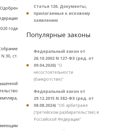
Статья 126. Документы,
Одобрен
прилагаемые к исковому
едерации
заявлению
2020 года
Популярные законы
обрание
Федеральный закон от
 N 30, ст.
26.10.2002 N 127-ФЗ (ред. от
09.04.2026)
"О
несостоятельности
(банкротстве)"
вышенной
тельство
Федеральный закон от
емпляра,
29.12.2015 N 382-ФЗ (ред. от
08.08.2024)
"Об арбитраже
(третейском разбирательстве) в
Российской Федерации"
 имеющим