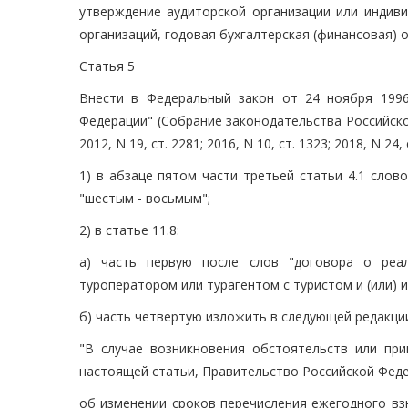
утверждение аудиторской организации или индиви
организаций, годовая бухгалтерская (финансовая) 
Статья 5
Внести в Федеральный закон от 24 ноября 1996
Федерации" (Собрание законодательства Российской Фе
2012, N 19, ст. 2281; 2016, N 10, ст. 1323; 2018, N 24
1) в абзаце пятом части третьей статьи 4.1 слов
"шестым - восьмым";
2) в статье 11.8:
а) часть первую после слов "договора о реал
туроператором или турагентом с туристом и (или) и
б) часть четвертую изложить в следующей редакци
"В случае возникновения обстоятельств или при
настоящей статьи, Правительство Российской Феде
об изменении сроков перечисления ежегодного вз