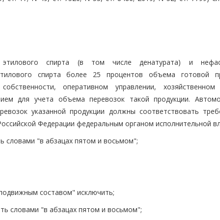
 этилового спирта (в том числе денатурата) и нефас
этилового спирта более 25 процентов объема готовой п
собственности, оперативном управлении, хозяйственном
нием для учета объема перевозок такой продукции. Автом
ревозок указанной продукции должны соответствовать треб
ссийской Федерации федеральным органом исполнительной вла
ть словами "в абзацах пятом и восьмом";
 подвижным составом" исключить;
ить словами "в абзацах пятом и восьмом";