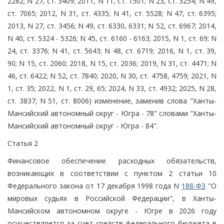
2282; N 27, ст. 3409; 2011, N 11, ст. 1501; N 23, ст. 3254; N 49,
ст. 7065; 2012, N 31, ст. 4335; N 41, ст. 5528; N 47, ст. 6395;
2013, N 27, ст. 3456; N 49, ст. 6330, 6331; N 52, ст. 6967; 2014,
N 40, ст. 5324 - 5326; N 45, ст. 6160 - 6163; 2015, N 1, ст. 69; N
24, ст. 3376; N 41, ст. 5643; N 48, ст. 6719; 2016, N 1, ст. 39,
90; N 15, ст. 2060; 2018, N 15, ст. 2036; 2019, N 31, ст. 4471; N
46, ст. 6422; N 52, ст. 7840; 2020, N 30, ст. 4758, 4759; 2021, N
1, ст. 35; 2022, N 1, ст. 29, 65; 2024, N 33, ст. 4932; 2025, N 28,
ст. 3837; N 51, ст. 8006) изменение, заменив слова "Ханты-
Мансийский автономный округ - Югра - 78" словами "Ханты-
Мансийский автономный округ - Югра - 84".
Статья 2
Финансовое обеспечение расходных обязательств,
возникающих в соответствии с пунктом 2 статьи 10
Федерального закона от 17 декабря 1998 года N
188-ФЗ
"О
мировых судьях в Российской Федерации", в Ханты-
Мансийском автономном округе - Югре в 2026 году
осуществляется за счет средств федерального бюджета в