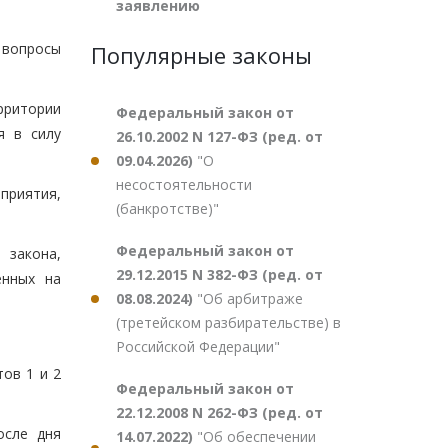
заявлению
 вопросы
Популярные законы
рритории
Федеральный закон от
я в силу
26.10.2002 N 127-ФЗ (ред. от
09.04.2026)
"О
несостоятельности
приятия,
(банкротстве)"
Федеральный закон от
 закона,
29.12.2015 N 382-ФЗ (ред. от
енных на
08.08.2024)
"Об арбитраже
(третейском разбирательстве) в
Российской Федерации"
ов 1 и 2
Федеральный закон от
22.12.2008 N 262-ФЗ (ред. от
осле дня
14.07.2022)
"Об обеспечении