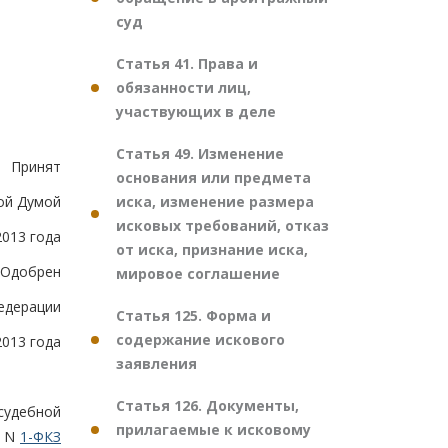
суд
Статья 41. Права и
обязанности лиц,
участвующих в деле
Статья 49. Изменение
Принят
основания или предмета
иска, изменение размера
ой Думой
исковых требований, отказ
2013 года
от иска, признание иска,
Одобрен
мировое соглашение
едерации
Статья 125. Форма и
содержание искового
2013 года
заявления
Статья 126. Документы,
удебной
прилагаемые к исковому
а N
1-ФКЗ