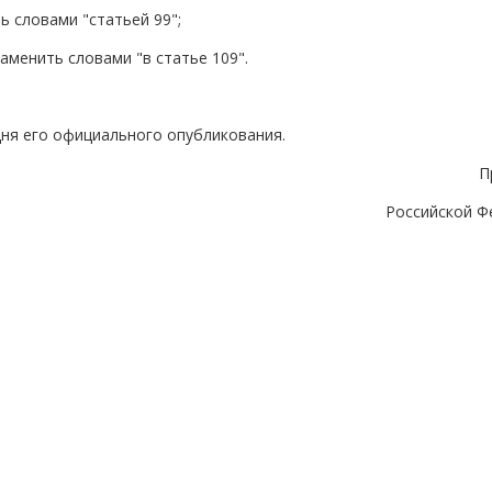
ть словами "статьей 99";
заменить словами "в статье 109".
дня его официального опубликования.
П
Российской Ф