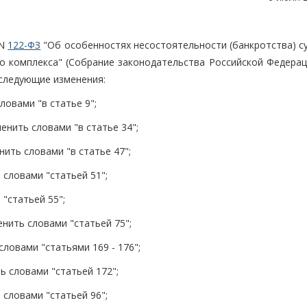
 N
122-ФЗ
"Об особенностях несостоятельности (банкротства) с
о комплекса" (Собрание законодательства Российской Федераци
46) следующие изменения:
словами "в статье 9";
менить словами "в статье 34";
нить словами "в статье 47";
ь словами "статьей 51";
 "статьей 55";
енить словами "статьей 75";
словами "статьями 169 - 176";
ть словами "статьей 172";
ь словами "статьей 96";