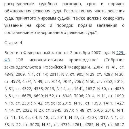
распределение судебных расходов, срок и порядок
обжалования решения суда. Резолютивная часть решения
суда, принятого мировым судьей, также должна содержать
указание на срок и порядок подачи заявления о
составлении мотивированного решения суда.".
Статья 4
Внести в Федеральный закон от 2 октября 2007 года N
229-
ФЗ
"Об исполнительном производстве" (Собрание
законодательства Российской Федерации, 2007, N 41, ст.
4849; 2009, N 1, ст. 14; 2011, N 7, ст. 905; N 29, ст. 4287; N 30,
ст. 4573, 4574; N 49, ст. 7014, 7041, 7067; N 50, ст. 7352; 2012,
N 31, ст. 4322, 4333; 2013, N 14, ст. 1641, 1657; N 30, ст. 4039;
N 51, ст. 6678, 6699; N 52, ст. 6948, 7006; 2014, N 11, ст. 1099;
N 19, ст. 2331; N 42, ст. 5615; 2015, N 10, ст. 1393, 1411, 1427;
N 14, ст. 2022; N 27, ст. 3945, 3977; N 48, ст. 6706; 2016, N 1,
ст. 11, 13, 45, 64; N 18, ст. 2511; N 27, ст. 4207; 2017, N 1, ст.
33; N 22, ст. 3070; N 31, ст. 4739, 4761, 4785; N 47, ст. 6847;