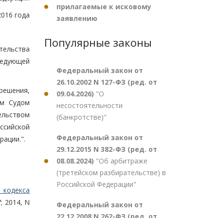
прилагаемые к исковому
2016 года
заявлению
Популярные законы
тельства
следующей
Федеральный закон от
26.10.2002 N 127-ФЗ (ред. от
решения,
09.04.2026)
"О
ым Судом
несостоятельности
ельством
(банкротстве)"
ссийской
Федеральный закон от
ации.".
29.12.2015 N 382-ФЗ (ред. от
08.08.2024)
"Об арбитраже
(третейском разбирательстве) в
Российской Федерации"
 кодекса
; 2014, N
Федеральный закон от
22.12.2008 N 262-ФЗ (ред. от