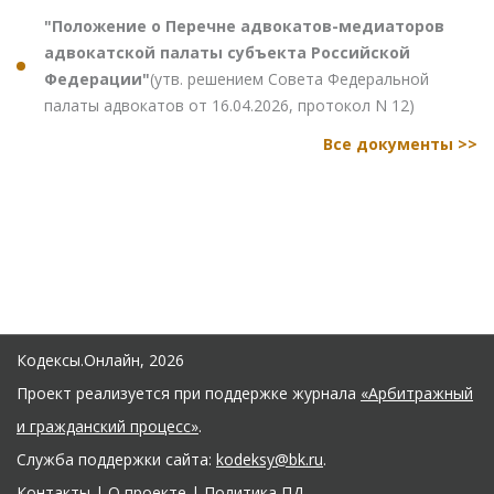
"Положение о Перечне адвокатов-медиаторов
адвокатской палаты субъекта Российской
Федерации"
(утв. решением Совета Федеральной
палаты адвокатов от 16.04.2026, протокол N 12)
Все документы >>
Кодексы.Онлайн, 2026
Проект реализуется при поддержке журнала
«Арбитражный
и гражданский процесс»
.
Служба поддержки сайта:
kodeksy@bk.ru
.
Контакты
|
О проекте
|
Политика ПД