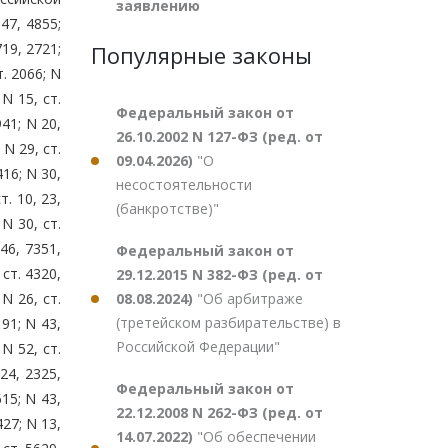
заявлению
847, 4855;
719, 2721;
Популярные законы
т. 2066; N
 N 15, ст.
Федеральный закон от
941; N 20,
26.10.2002 N 127-ФЗ (ред. от
 N 29, ст.
09.04.2026)
"О
416; N 30,
несостоятельности
т. 10, 23,
(банкротстве)"
 N 30, ст.
346, 7351,
Федеральный закон от
 ст. 4320,
29.12.2015 N 382-ФЗ (ред. от
08.08.2024)
"Об арбитраже
 N 26, ст.
(третейском разбирательстве) в
191; N 43,
Российской Федерации"
 N 52, ст.
324, 2325,
Федеральный закон от
615; N 43,
22.12.2008 N 262-ФЗ (ред. от
427; N 13,
14.07.2022)
"Об обеспечении