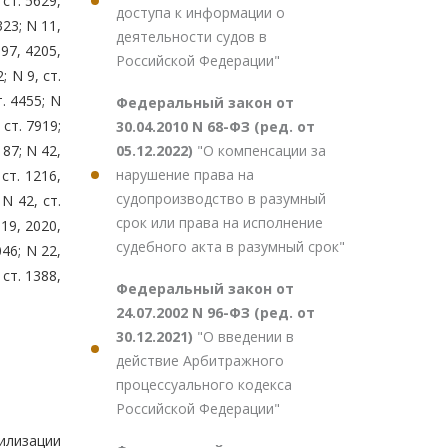
 ст. 5629,
доступа к информации о
323; N 11,
деятельности судов в
197, 4205,
Российской Федерации"
; N 9, ст.
т. 4455; N
Федеральный закон от
 ст. 7919;
30.04.2010 N 68-ФЗ (ред. от
05.12.2022)
"О компенсации за
187; N 42,
нарушение права на
 ст. 1216,
судопроизводство в разумный
 N 42, ст.
срок или права на исполнение
019, 2020,
судебного акта в разумный срок"
046; N 22,
 ст. 1388,
Федеральный закон от
24.07.2002 N 96-ФЗ (ред. от
30.12.2021)
"О введении в
действие Арбитражного
процессуального кодекса
Российской Федерации"
илизации