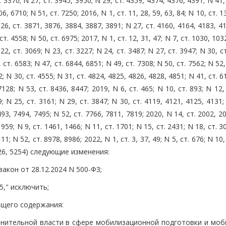
. 3370; N 27, ст. 3945, 3950; N 29, ст. 4359, 4374, 4376, 4391; N 41,
6, 6710; N 51, ст. 7250; 2016, N 1, ст. 11, 28, 59, 63, 84; N 10, ст. 1
 26, ст. 3871, 3876, 3884, 3887, 3891; N 27, ст. 4160, 4164, 4183, 4
. 4558; N 50, ст. 6975; 2017, N 1, ст. 12, 31, 47; N 7, ст. 1030, 1032
22, ст. 3069; N 23, ст. 3227; N 24, ст. 3487; N 27, ст. 3947; N 30, с
ст. 6583; N 47, ст. 6844, 6851; N 49, ст. 7308; N 50, ст. 7562; N 52,
62; N 30, ст. 4555; N 31, ст. 4824, 4825, 4826, 4828, 4851; N 41, ст. 6
7128; N 53, ст. 8436, 8447; 2019, N 6, ст. 465; N 10, ст. 893; N 12,
; N 25, ст. 3161; N 29, ст. 3847; N 30, ст. 4119, 4121, 4125, 4131;
493, 7494, 7495; N 52, ст. 7766, 7811, 7819; 2020, N 14, ст. 2002, 2
. 959; N 9, ст. 1461, 1466; N 11, ст. 1701; N 15, ст. 2431; N 18, ст. 3
11; N 52, ст. 8978, 8986; 2022, N 1, ст. 3, 37, 49; N 5, ст. 676; N 10,
 5226, 5254) следующие изменения:
закон от 28.12.2024 N 500-ФЗ;
5," исключить;
ующего содержания:
нительной власти в сфере мобилизационной подготовки и моб