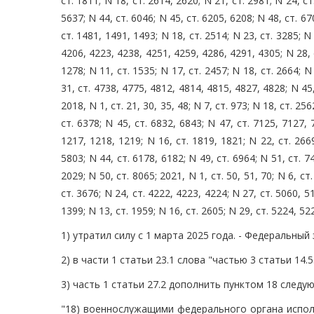
ст. 1811; N 18, ст. 2614, 2620; N 21, ст. 2981; N 24, ст
5637; N 44, ст. 6046; N 45, ст. 6205, 6208; N 48, ст. 670
ст. 1481, 1491, 1493; N 18, ст. 2514; N 23, ст. 3285; N
4206, 4223, 4238, 4251, 4259, 4286, 4291, 4305; N 28, ст
1278; N 11, ст. 1535; N 17, ст. 2457; N 18, ст. 2664; N 
31, ст. 4738, 4775, 4812, 4814, 4815, 4827, 4828; N 45, 
2018, N 1, ст. 21, 30, 35, 48; N 7, ст. 973; N 18, ст. 25
ст. 6378; N 45, ст. 6832, 6843; N 47, ст. 7125, 7127, 
1217, 1218, 1219; N 16, ст. 1819, 1821; N 22, ст. 2669
5803; N 44, ст. 6178, 6182; N 49, ст. 6964; N 51, ст. 7
2029; N 50, ст. 8065; 2021, N 1, ст. 50, 51, 70; N 6, ст
ст. 3676; N 24, ст. 4222, 4223, 4224; N 27, ст. 5060, 51
1399; N 13, ст. 1959; N 16, ст. 2605; N 29, ст. 5224,
1) утратил силу с 1 марта 2025 года. - Федеральный 
2) в части 1 статьи 23.1 слова "частью 3 статьи 14.5
3) часть 1 статьи 27.2 дополнить пунктом 18 след
"18) военнослужащими федерального органа испол