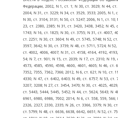
Федерации, 2002, N 1, ст. 1; N 30, ст. 3029; N 44, ст.
2004, N 31, ст. 3229; N 34, ст. 3529, 3533; 2005, N 1, ст
N 30, ст. 3104, 3131; N 50, ст. 5247; 2006, N 1, ст. 10; 
23, ст. 2380, 2385; N 31, ст. 3420, 3438, 3452; N 45, с
1743; N 16, ст. 1825; N 30, ст. 3755; N 31, ст. 4007, 40
ст. 2251; N 30, ст. 3604; N 49, ст. 5745, 5748; N 52, ст
3597, 3642; N 30, ст. 3739; N 48, ст. 5711, 5724; N 52, 
ст. 4002, 4006, 4007; N 31, ст. 4158, 4164, 4192, 4193,
54; N 7, ст. 901; N 15, ст. 2039; N 17, ст. 2310; N 19, 
4573, 4585, 4590, 4598, 4600, 4601, 4605; N 46, ст. 6
7352, 7355, 7362, 7366; 2012, N 6, ст. 621; N 10, ст. 11
4330; N 47, ст. 6402, 6403; N 49, ст. 6757; N 53, ст. 
3207, 3208; N 27, ст. 3454, 3470; N 30, ст. 4025, 4029
ст. 5443, 5444, 5445, 5452; N 44, ст. 5624, 5643; N 48
6961, 6980, 6986, 7002; 2014, N 6, ст. 558, 559, 566; 
2326, 2327, 2330, 2335; N 26, ст. 3366, 3379; N 30, ст
ст. 5799; N 48, ст. 6636, 6638, 6642, 6651; N 52, ст. 75