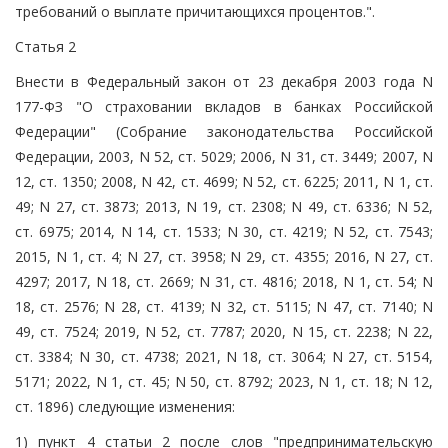
требований о выплате причитающихся процентов.".
Статья 2
Внести в Федеральный закон от 23 декабря 2003 года N
177-ФЗ "О страховании вкладов в банках Российской
Федерации" (Собрание законодательства Российской
Федерации, 2003, N 52, ст. 5029; 2006, N 31, ст. 3449; 2007, N
12, ст. 1350; 2008, N 42, ст. 4699; N 52, ст. 6225; 2011, N 1, ст.
49; N 27, ст. 3873; 2013, N 19, ст. 2308; N 49, ст. 6336; N 52,
ст. 6975; 2014, N 14, ст. 1533; N 30, ст. 4219; N 52, ст. 7543;
2015, N 1, ст. 4; N 27, ст. 3958; N 29, ст. 4355; 2016, N 27, ст.
4297; 2017, N 18, ст. 2669; N 31, ст. 4816; 2018, N 1, ст. 54; N
18, ст. 2576; N 28, ст. 4139; N 32, ст. 5115; N 47, ст. 7140; N
49, ст. 7524; 2019, N 52, ст. 7787; 2020, N 15, ст. 2238; N 22,
ст. 3384; N 30, ст. 4738; 2021, N 18, ст. 3064; N 27, ст. 5154,
5171; 2022, N 1, ст. 45; N 50, ст. 8792; 2023, N 1, ст. 18; N 12,
ст. 1896) следующие изменения:
1) пункт 4 статьи 2 после слов "предпринимательскую