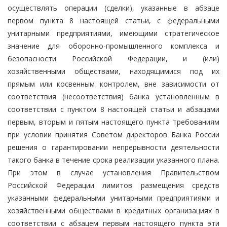
осуществлять операции (сделки), указанные в абзаце
первом пункта 8 настоящей статьи, с федеральными
унитарными предприятиями, имеющими стратегическое
значение для оборонно-промышленного комплекса и
безопасности Российской Федерации, и (или)
хозяйственными обществами, находящимися под их
прямым или косвенным контролем, вне зависимости от
соответствия (несоответствия) банка установленным в
соответствии с пунктом 8 настоящей статьи и абзацами
первым, вторым и пятым настоящего пункта требованиям
при условии принятия Советом директоров Банка России
решения о гарантировании непрерывности деятельности
такого банка в течение срока реализации указанного плана.
При этом в случае установления Правительством
Российской Федерации лимитов размещения средств
указанными федеральными унитарными предприятиями и
хозяйственными обществами в кредитных организациях в
соответствии с абзацем первым настоящего пункта эти