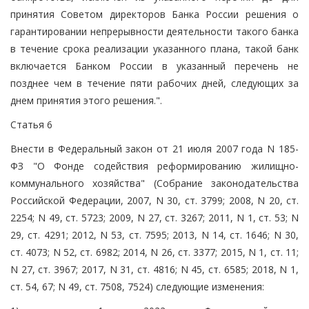
принятия Советом директоров Банка России решения о
гарантировании непрерывности деятельности такого банка
в течение срока реализации указанного плана, такой банк
включается Банком России в указанный перечень не
позднее чем в течение пяти рабочих дней, следующих за
днем принятия этого решения.".
Статья 6
Внести в Федеральный закон от 21 июля 2007 года N 185-
ФЗ "О Фонде содействия реформированию жилищно-
коммунального хозяйства" (Собрание законодательства
Российской Федерации, 2007, N 30, ст. 3799; 2008, N 20, ст.
2254; N 49, ст. 5723; 2009, N 27, ст. 3267; 2011, N 1, ст. 53; N
29, ст. 4291; 2012, N 53, ст. 7595; 2013, N 14, ст. 1646; N 30,
ст. 4073; N 52, ст. 6982; 2014, N 26, ст. 3377; 2015, N 1, ст. 11;
N 27, ст. 3967; 2017, N 31, ст. 4816; N 45, ст. 6585; 2018, N 1,
ст. 54, 67; N 49, ст. 7508, 7524) следующие изменения: