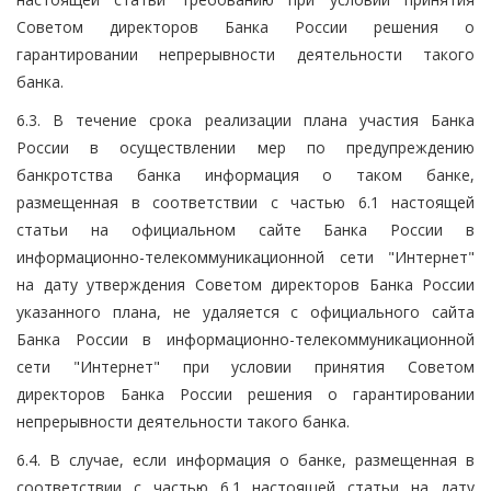
Советом директоров Банка России решения о
гарантировании непрерывности деятельности такого
банка.
6.3. В течение срока реализации плана участия Банка
России в осуществлении мер по предупреждению
банкротства банка информация о таком банке,
размещенная в соответствии с частью 6.1 настоящей
статьи на официальном сайте Банка России в
информационно-телекоммуникационной сети "Интернет"
на дату утверждения Советом директоров Банка России
указанного плана, не удаляется с официального сайта
Банка России в информационно-телекоммуникационной
сети "Интернет" при условии принятия Советом
директоров Банка России решения о гарантировании
непрерывности деятельности такого банка.
6.4. В случае, если информация о банке, размещенная в
соответствии с частью 6.1 настоящей статьи на дату