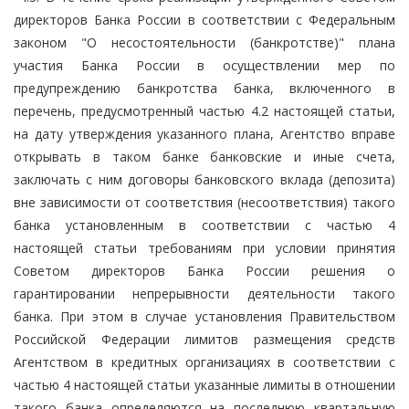
директоров Банка России в соответствии с Федеральным
законом "О несостоятельности (банкротстве)" плана
участия Банка России в осуществлении мер по
предупреждению банкротства банка, включенного в
перечень, предусмотренный частью 4.2 настоящей статьи,
на дату утверждения указанного плана, Агентство вправе
открывать в таком банке банковские и иные счета,
заключать с ним договоры банковского вклада (депозита)
вне зависимости от соответствия (несоответствия) такого
банка установленным в соответствии с частью 4
настоящей статьи требованиям при условии принятия
Советом директоров Банка России решения о
гарантировании непрерывности деятельности такого
банка. При этом в случае установления Правительством
Российской Федерации лимитов размещения средств
Агентством в кредитных организациях в соответствии с
частью 4 настоящей статьи указанные лимиты в отношении
такого банка определяются на последнюю квартальную