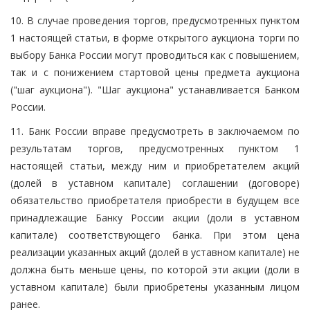
10. В случае проведения торгов, предусмотренных пунктом
1 настоящей статьи, в форме открытого аукциона торги по
выбору Банка России могут проводиться как с повышением,
так и с понижением стартовой цены предмета аукциона
("шаг аукциона"). "Шаг аукциона" устанавливается Банком
России.
11. Банк России вправе предусмотреть в заключаемом по
результатам торгов, предусмотренных пунктом 1
настоящей статьи, между ним и приобретателем акций
(долей в уставном капитале) соглашении (договоре)
обязательство приобретателя приобрести в будущем все
принадлежащие Банку России акции (доли в уставном
капитале) соответствующего банка. При этом цена
реализации указанных акций (долей в уставном капитале) не
должна быть меньше цены, по которой эти акции (доли в
уставном капитале) были приобретены указанным лицом
ранее.