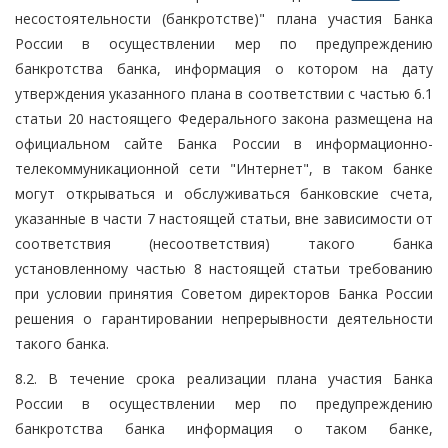
несостоятельности (банкротстве)" плана участия Банка
России в осуществлении мер по предупреждению
банкротства банка, информация о котором на дату
утверждения указанного плана в соответствии с частью 6.1
статьи 20 настоящего Федерального закона размещена на
официальном сайте Банка России в информационно-
телекоммуникационной сети "Интернет", в таком банке
могут открываться и обслуживаться банковские счета,
указанные в части 7 настоящей статьи, вне зависимости от
соответствия (несоответствия) такого банка
установленному частью 8 настоящей статьи требованию
при условии принятия Советом директоров Банка России
решения о гарантировании непрерывности деятельности
такого банка.
8.2. В течение срока реализации плана участия Банка
России в осуществлении мер по предупреждению
банкротства банка информация о таком банке,