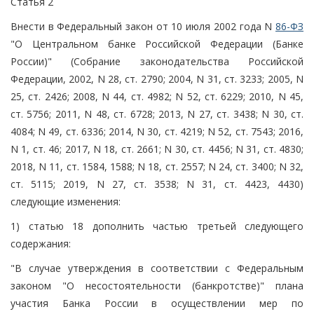
Статья 2
Внести в Федеральный закон от 10 июля 2002 года N
86-ФЗ
"О Центральном банке Российской Федерации (Банке
России)" (Собрание законодательства Российской
Федерации, 2002, N 28, ст. 2790; 2004, N 31, ст. 3233; 2005, N
25, ст. 2426; 2008, N 44, ст. 4982; N 52, ст. 6229; 2010, N 45,
ст. 5756; 2011, N 48, ст. 6728; 2013, N 27, ст. 3438; N 30, ст.
4084; N 49, ст. 6336; 2014, N 30, ст. 4219; N 52, ст. 7543; 2016,
N 1, ст. 46; 2017, N 18, ст. 2661; N 30, ст. 4456; N 31, ст. 4830;
2018, N 11, ст. 1584, 1588; N 18, ст. 2557; N 24, ст. 3400; N 32,
ст. 5115; 2019, N 27, ст. 3538; N 31, ст. 4423, 4430)
следующие изменения:
1) статью 18 дополнить частью третьей следующего
содержания:
"В случае утверждения в соответствии с Федеральным
законом "О несостоятельности (банкротстве)" плана
участия Банка России в осуществлении мер по