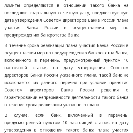
лимиты определяются в отношении такого банка на
последнюю квартальную отчетную дату, предшествующую
дате утверждения Советом директоров Банка России плана
участия Банка России в осуществлении мер по
предупреждению банкротства банка.
В течение срока реализации плана участия Банка России в
осуществлении мер по предупреждению банкротства банка,
включенного в перечень, предусмотренный пунктом 10
настоящей статьи, на дату утверждения Советом
директоров Банка России указанного плана, такой банк не
исключается из данного перечня при условии принятия
Советом директоров Банка России решения о
гарантировании непрерывности деятельности такого банка
в течение срока реализации указанного плана.
В случае, если банк, включенный в перечень,
предусмотренный пунктом 10 настоящей статьи, на дату
утверждения в отношении такого банка плана участия