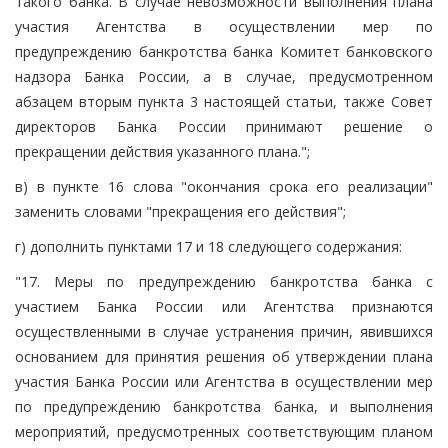
такого банка. В случае невозможности выполнения плана
участия Агентства в осуществлении мер по
предупреждению банкротства банка Комитет банковского
надзора Банка России, а в случае, предусмотренном
абзацем вторым пункта 3 настоящей статьи, также Совет
директоров Банка России принимают решение о
прекращении действия указанного плана.";
в) в пункте 16 слова "окончания срока его реализации"
заменить словами "прекращения его действия";
г) дополнить пунктами 17 и 18 следующего содержания:
"17. Меры по предупреждению банкротства банка с
участием Банка России или Агентства признаются
осуществленными в случае устранения причин, явившихся
основанием для принятия решения об утверждении плана
участия Банка России или Агентства в осуществлении мер
по предупреждению банкротства банка, и выполнения
мероприятий, предусмотренных соответствующим планом