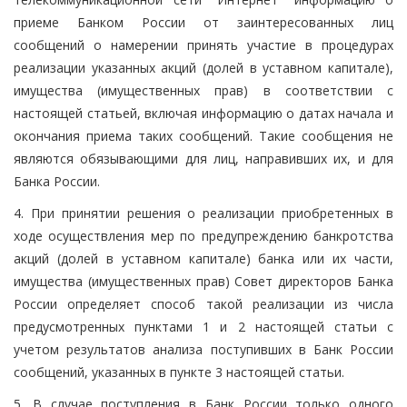
приеме Банком России от заинтересованных лиц
сообщений о намерении принять участие в процедурах
реализации указанных акций (долей в уставном капитале),
имущества (имущественных прав) в соответствии с
настоящей статьей, включая информацию о датах начала и
окончания приема таких сообщений. Такие сообщения не
являются обязывающими для лиц, направивших их, и для
Банка России.
4. При принятии решения о реализации приобретенных в
ходе осуществления мер по предупреждению банкротства
акций (долей в уставном капитале) банка или их части,
имущества (имущественных прав) Совет директоров Банка
России определяет способ такой реализации из числа
предусмотренных пунктами 1 и 2 настоящей статьи с
учетом результатов анализа поступивших в Банк России
сообщений, указанных в пункте 3 настоящей статьи.
5. В случае поступления в Банк России только одного