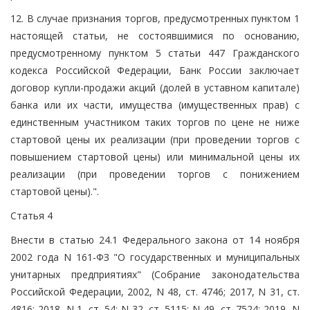
12. В случае признания торгов, предусмотренных пунктом 1
настоящей статьи, не состоявшимися по основанию,
предусмотренному пунктом 5 статьи 447 Гражданского
кодекса Российской Федерации, Банк России заключает
договор купли-продажи акций (долей в уставном капитале)
банка или их части, имущества (имущественных прав) с
единственным участником таких торгов по цене не ниже
стартовой цены их реализации (при проведении торгов с
повышением стартовой цены) или минимальной цены их
реализации (при проведении торгов с понижением
стартовой цены).".
Статья 4
Внести в статью 24.1 Федерального закона от 14 ноября
2002 года N 161-ФЗ "О государственных и муниципальных
унитарных предприятиях" (Собрание законодательства
Российской Федерации, 2002, N 48, ст. 4746; 2017, N 31, ст.
4816; 2018, N 1, ст. 54; N 32, ст. 5115; N 49, ст. 7524; 2019, N