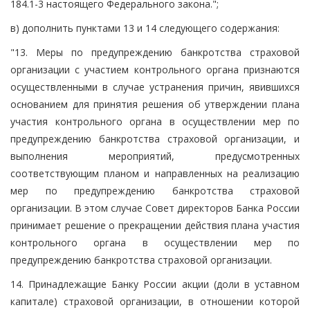
184.1-3 настоящего Федерального закона.";
в) дополнить пунктами 13 и 14 следующего содержания:
"13. Меры по предупреждению банкротства страховой
организации с участием контрольного органа признаются
осуществленными в случае устранения причин, явившихся
основанием для принятия решения об утверждении плана
участия контрольного органа в осуществлении мер по
предупреждению банкротства страховой организации, и
выполнения мероприятий, предусмотренных
соответствующим планом и направленных на реализацию
мер по предупреждению банкротства страховой
организации. В этом случае Совет директоров Банка России
принимает решение о прекращении действия плана участия
контрольного органа в осуществлении мер по
предупреждению банкротства страховой организации.
14. Принадлежащие Банку России акции (доли в уставном
капитале) страховой организации, в отношении которой