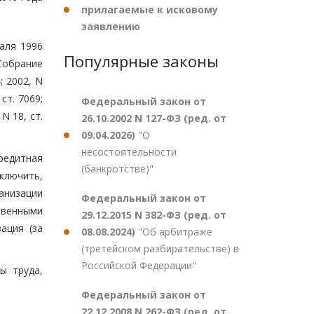
прилагаемые к исковому
заявлению
аля 1996
Популярные законы
Собрание
; 2002, N
 ст. 7069;
Федеральный закон от
 N 18, ст.
26.10.2002 N 127-ФЗ (ред. от
09.04.2026)
"О
несостоятельности
кредитная
(банкротстве)"
ключить,
анизации
Федеральный закон от
твенными
29.12.2015 N 382-ФЗ (ред. от
ация (за
08.08.2024)
"Об арбитраже
(третейском разбирательстве) в
Российской Федерации"
ы труда,
Федеральный закон от
22.12.2008 N 262-ФЗ (ред. от