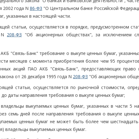
ерального закона "О банках и банковской деятельности", част
я 2002 года N
86-ФЗ
"О Центральном банке Российской Федераци
г, указанных в настоящей части.
оящей статьи, осуществляется в порядке, предусмотренном ста
а N
208-ФЗ
"Об акционерных обществах", за исключением с
АКБ "Связь-Банк" требование о выкупе ценных бумаг, указанны
шести месяцев с момента приобретения более чем 95 проценто
анных акций ПАО АКБ "Связь-Банк", предоставляющих право 
закона от 26 декабря 1995 года N
208-ФЗ
"Об акционерных общес
тоящей статьи, осуществляется по рыночной стоимости, опре
до даты направления требования о выкупе ценных бумаг;
 владельцы выкупаемых ценных бумаг, указанных в части 5 н
рез семь дней после направления требования о выкупе ценных
купаемых ценных бумаг не может быть более чем шестнадцать
я) владельцы выкупаемых ценных бумаг.