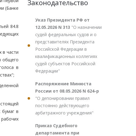
ей первой
Законодательство
и (Банке
Указ Президента РФ от
тьей 84.8
12.05.2026 N 313
"О назначении
ледующих
судей федеральных судов и о
представителях Президента
Российской Федерации в
х в части
квалификационных коллегиях
в общего
судей субъектов Российской
голоса в
Федерации"
твах";
Распоряжение Минюста
деленной
России от 08.05.2026 N 624-р
"О депонировании правил
астоящей
постоянно действующего
 бумаг в
арбитражного учреждения"
 рабочих
Приказ Судебного
департамента при