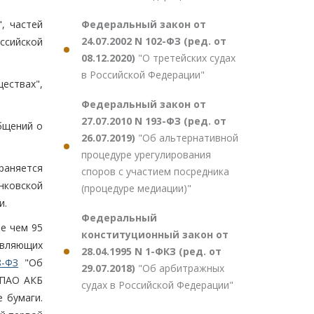
Федеральный закон от
, частей
24.07.2002 N 102-ФЗ (ред. от
ссийской
08.12.2020)
"О третейских судах
в Российской Федерации"
ествах",
Федеральный закон от
27.07.2010 N 193-ФЗ (ред. от
бщений о
26.07.2019)
"Об альтернативной
процедуре урегулирования
раняется
споров с участием посредника
нковской
(процедуре медиации)"
и.
Федеральный
ее чем 95
конституционный закон от
авляющих
28.04.1995 N 1-ФКЗ (ред. от
8-ФЗ
"Об
29.07.2018)
"Об арбитражных
 ПАО АКБ
судах в Российской Федерации"
е бумаги.