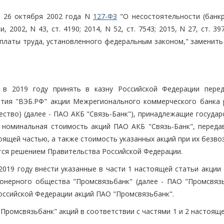
т 26 октября 2002 года N
127-ФЗ
"О несостоятельности (банкр
2002, N 43, ст. 4190; 2014, N 52, ст. 7543; 2015, N 27, ст. 39
платы труда, установленного федеральным законом," заменить
е в 2019 году принять в казну Российской Федерации пере
ития "ВЭБ.РФ" акции Межрегионального коммерческого банка 
ство) (далее - ПАО АКБ "Связь-Банк"), принадлежащие государ
и номинальная стоимость акций ПАО АКБ "Связь-Банк", переда
оящей частью, а также стоимость указанных акций при их безв
тся решением Правительства Российской Федерации.
2019 году внести указанные в части 1 настоящей статьи акции
ионерного общества "Промсвязьбанк" (далее - ПАО "Промсвязь
оссийской Федерации акций ПАО "Промсвязьбанк".
Промсвязьбанк" акций в соответствии с частями 1 и 2 настоящ