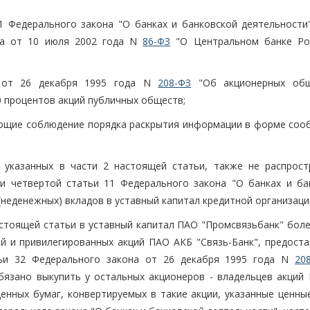
1 Федерального закона "О банках и банковской деятельности"
она от 10 июля 2002 года N
86-ФЗ
"О Центральном банке Ро
а от 26 декабря 1995 года N
208-ФЗ
"Об акционерных общ
 процентов акций публичных обществ;
ующие соблюдение порядка раскрытия информации в форме соо
 указанных в части 2 настоящей статьи, также не распрост
и четвертой статьи 11 Федерального закона "О банках и ба
неденежных) вкладов в уставный капитал кредитной организаци
настоящей статьи в уставный капитал ПАО "Промсвязьбанк" бол
й и привилегированных акций ПАО АКБ "Связь-Банк", предост
тьи 32 Федерального закона от 26 декабря 1995 года N
20
бязано выкупить у остальных акционеров - владельцев акций
ценных бумаг, конвертируемых в такие акции, указанные ценны