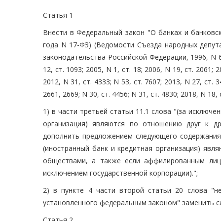
Статья 1
Внести в Федеральный закон "О банках и банковс
года N 17-ФЗ) (Ведомости Съезда народных депут
законодательства Российской Федерации, 1996, N 6, ст
12, ст. 1093; 2005, N 1, ст. 18; 2006, N 19, ст. 2061; 2
2012, N 31, ст. 4333; N 53, ст. 7607; 2013, N 27, ст. 34
2661, 2669; N 30, ст. 4456; N 31, ст. 4830; 2018, N 1
1) в части третьей статьи 11.1 слова "(за исключ
организация) являются по отношению друг к д
дополнить предложением следующего содержания: 
(иностранный банк и кредитная организация) явл
обществами, а также если аффилированным лицо
исключением государственной корпорации).";
2) в пункте 4 части второй статьи 20 слова "н
установленного федеральным законом" заменить сл
Статья 2