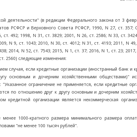
кой деятельности" (в редакции Федерального закона от 3 февр
атов РСФСР и Верховного Совета РСФСР, 1990, N 27, ст. 357; 
. 492; 1998, N 31, ст. 3829; 2001, N 26, ст. 2586; N 33, ст. 3424
009, N 9, ст. 1043; 2010, N 30, ст. 4012; N 31, ст. 4193; 2011, N 49,
38; 2014, N 52, ст. 7543; 2015, N 1, ст. 37; 2016, N 1, ст. 23; 2017,
8, ст. 2560) следующие изменения:
ением случая, если кредитные организации (иностранный банк и 
ругу основным и дочерним хозяйственными обществами)" ис
"Указанное ограничение не применяется, если кредитные орг
яются по отношению друг к другу основным и дочерним хозяйс
м кредитной организации является некоммерческая организ
е менее 1000-кратного размера минимального размера оплат
овами "не менее 100 тысяч рублей".